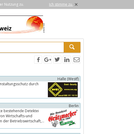
×
er Nutzung zu.
Ich stimme zu.
Halle (Westf)
Berlin
ste bestehende Detektei
von Wirtschafts-und
n der Betriebswirtschaft,