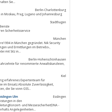
lten Sie...
Berlin-Charlottenburg
National und International tätige Wirtschaftsdetektei, mit Korrespondenzbüros in Moskau, Prag, Lugano und Johannesburg
Stadthagen
dienste
en Sicherheitsservice
München
hre1994 in München gegründet. Nik Security
schaftsdetektei mit Sitz in...
Berlin-Hohenschönhausen
Kiel
hrig erfahrenes Expertenteam für
ie im Einsatz.Absolute Zuverlässigkeit,
tadelloser Leumund uns stets angemessenes, korrektes Auftreten sind Qualitäten, die Sie vonn GSS...
eislingen Ulm
Esslingen
eistungen in den
itungKonzert- und MessesicherheitDNA -
halts Angelegenheiten...