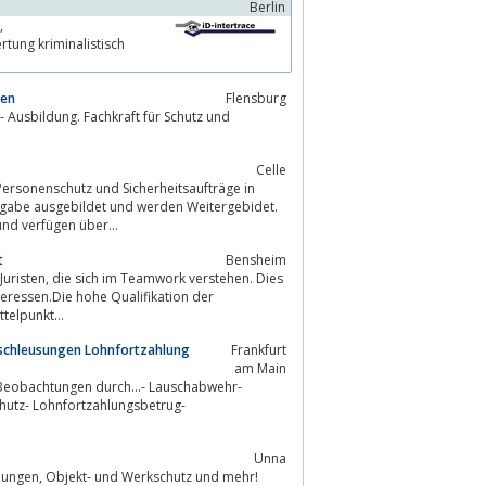
Berlin
zen
Flensburg
- Ausbildung. Fachkraft für Schutz und
Celle
fgabe ausgebildet und werden Weitergebidet.
nd verfügen über...
t
Bensheim
stehen. Dies
eressen.Die hohe Qualifikation der
telpunkt...
nschleusungen Lohnfortzahlung
Frankfurt
am Main
. Beobachtungen durch...- Lauschabwehr-
chutz- Lohnfortzahlungsbetrug-
Unna