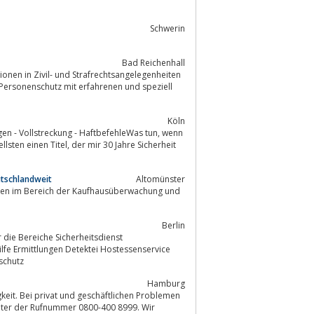
Schwerin
Bad Reichenhall
ionen in Zivil- und Strafrechtsangelegenheiten
dPersonenschutz mit erfahrenen und speziell
Köln
- Vollstreckung - HaftbefehleWas tun, wenn
mir 30 Jahre Sicherheit
tschlandweit
Altomünster
Berlin
r die Bereiche Sicherheitsdienst
lfe Ermittlungen Detektei Hostessenservice
schutz
Hamburg
 unter der Rufnummer 0800-400 8999. Wir