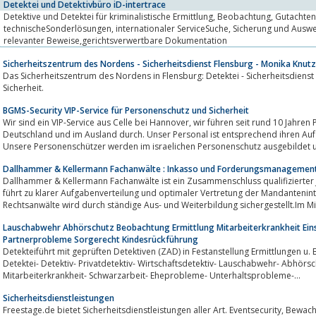
Detektei und Detektivbüro iD-intertrace
Detektive und Detektei für kriminalistische Ermittlung, Beobachtung, Gutachten,
technischeSonderlösungen, internationaler ServiceSuche, Sicherung und Auswertung kriminalistisch
relevanter Beweise,gerichtsverwertbare Dokumentation
Sicherheitszentrum des Nordens - Sicherheitsdienst Flensburg - Monika Knut
Das Sicherheitszentrum des Nordens in Flensburg: Detektei - Sicherheitsdienst 
Sicherheit.
BGMS-Security VIP-Service für Personenschutz und Sicherheit
Wir sind ein VIP-Service aus Celle bei Hannover, wir führen seit rund 10 Jahren Personenschutz und Sicherheitsaufträge in
Deutschland und im Ausland durch. Unser Personal ist entsprechend ihren Au
Unsere Personenschützer werden im israelichen Personenschutz ausgebildet u
Dallhammer & Kellermann Fachanwälte : Inkasso und Forderungsmanagemen
Dallhammer & Kellermann Fachanwälte ist ein Zusammenschluss qualifizierter Juristen, die sich im Teamwork ver
führt zu klarer Aufgabenverteilung und optimaler Vertretung der Mandantenint
Rechtsanwälte wird durch ständige Aus- und Weiterbildung sichergestellt.Im Mit
Lauschabwehr Abhörschutz Beobachtung Ermittlung Mitarbeiterkrankheit Ei
Partnerprobleme Sorgerecht Kindesrückführung
Detekteiführt mit geprüften Detektiven (ZAD) in Festanstellung Ermittlungen u
Detektei- Detektiv- Privatdetektiv- Wirtschaftsdetektiv- Lauschabwehr- Abhörs
Mitarbeiterkrankheit- Schwarzarbeit- Eheprobleme- Unterhaltsprobleme-...
Sicherheitsdienstleistungen
Freestage.de bietet Sicherheitsdienstleistungen aller Art. Eventsecurity, Bewachungen, Objekt- und Werkschutz und mehr!