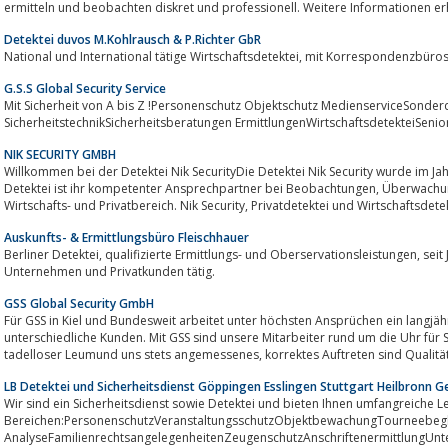
ermitteln und beobachten diskret und professionell. Weitere Informationen erha
Detektei duvos M.Kohlrausch & P.Richter GbR
G.S.S Global Security Service
Mit Sicherheit von A bis Z !Personenschutz Objektschutz MedienserviceSonder
SicherheitstechnikSicherheitsberatungen ErmittlungenWirtschaftsdetekteiSenior
NIK SECURITY GMBH
Willkommen bei der Detektei Nik SecurityDie Detektei Nik Security wurde im Ja
Detektei ist ihr kompetenter Ansprechpartner bei Beobachtungen, Überwachungen und Ermittlungen im Betriebs-,
Wirtschafts- und Privatbereich. Nik Security, Privatdetektei und Wirt
Auskunfts- & Ermittlungsbüro Fleischhauer
Berliner Detektei, qualifizierte Ermittlungs- und Oberservationsleistungen, seit Jahrzehnte für renommierte Anwaltskanzleien,
Unternehmen und Privatkunden tätig.
GSS Global Security GmbH
Für GSS in Kiel und Bundesweit arbeitet unter höchsten Ansprüchen ein langjä
unterschiedliche Kunden. Mit GSS sind unsere Mitarbeiter rund um die Uhr für S
LB Detektei und Sicherheitsdienst Göppingen Esslingen Stuttgart Heilbronn G
Wir sind ein Sicherheitsdienst sowie Detektei und bieten Ihnen umfangreiche L
Bereichen:PersonenschutzVeranstaltungsschutzObjektbewachungTourneebegle
AnalyseFamilienrechtsangelegenheitenZeugenschutzAnschriftenermittlungUnter