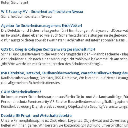
Rufen Sie uns an!
W-S Security MV – Sicherheit auf höchstem Niveau
Sicherheit auf höchstem Niveau
Agentur für Sicherheitsmanagement Erich Vötterl
Die Detektiv- und Sicherheitsagentur führt Ermittlungen, Analysen undObservat
im In- undAusland ebenso wie auch Sicherheitsdienstleistungen im Begleit-un
dafür ausgebildeten sowiebewaffneten Fachkräften auf internationaler Basis...
GDS Dr. Krieg & Kollegen Rechtsanwaltsgesellschaft mbH
Schnell und EffektivAnwaltliche Aufforderungsschreiben - Mahnbescheide - Klagen 
der Schuldner auch nach einer Mahnung nicht zahlt?Wie bekomme ich am schnellsten einen Titel, der 
gibt?Wie werde ich mit Scheinausreden des Schuldners fertig?...
BSK Detektive, Detektei, Kaufhausüberwachung, Warenhausüberwachung deu
Kaufhausüberwachung, Detektei, BSK-Detektive, Wir bieten qualifizierte Lösungen im Bereich der Kaufhausüberwachung und
des allgemeinen Sicherheitsdienstes
C & M Sicherheitsdienst !
Ihr kompetenter Sicherheitspartner aus Berlin für In- und Auslandsaufträge. Fü
Personenschutz Eventsecurity VIP-Service Baustellenbewachung Stalkingopferhi
Künstlerbetreuung Dienstreisebetreuung Objektschutz Security Veranstaltungs
Detektei BK Privat- und Wirtschaftsdetektei
Unsere Firmenphilosophie ist Diskretion, Loyalität, Objektivität und Zuverlässigkeit. Bei privat und geschäftlichen Problemen
helfen wir Ihnen gerne. Wir beraten Sie kostenlos (24 Std.) und unverbindlich