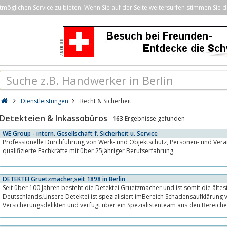
öglichen Service zu bieten. Wenn Sie auf der Seite weitersurfen stimmen Sie d
Dienstleistungen
Recht & Sicherheit
Detekteien & Inkassobüros
163
Ergebnisse gefunden
WE Group - intern. Gesellschaft f. Sicherheit u. Service
Professionelle Durchführung von Werk- und Objektschutz, Personen- und Veranstaltungsschutz durch
qualifizierte Fachkräfte mit über 25jähriger Berufserfahrung.
DETEKTEI Gruetzmacher,seit 1898 in Berlin
Seit über 100 Jahren besteht die Detektei Gruetzmacher und ist somit die älte
Deutschlands.Unsere Detektei ist spezialisiert imBereich Schadensaufklärung 
Versicherungsdelikten und verfügt über ein Spezialistenteam aus den Bereiche
Informatik,...