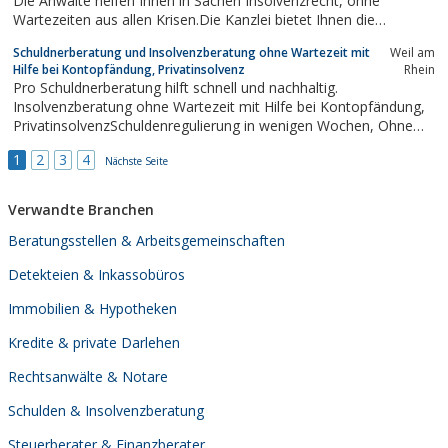
Die Anwälte helfen Ihnen in Sachen Insolvenzrecht, ohne
Wartezeiten aus allen Krisen.Die Kanzlei bietet Ihnen die
Möglichkeit einer außergerichtlichen Einigung in Form von
Schuldnerberatung und Insolvenzberatung ohne Wartezeit mit
Weil am
Vergleichen mit Ihren Gläubigern. Ebenso die Durchführung von
Hilfe bei Kontopfändung, Privatinsolvenz
Rhein
Verbraucher- und...
Pro Schuldnerberatung hilft schnell und nachhaltig.
Insolvenzberatung ohne Wartezeit mit Hilfe bei Kontopfändung,
PrivatinsolvenzSchuldenregulierung in wenigen Wochen, Ohne
Insolvenz Nachhaltig und diskret.
1
2
3
4
Nächste Seite
Verwandte Branchen
Beratungsstellen & Arbeitsgemeinschaften
Detekteien & Inkassobüros
Immobilien & Hypotheken
Kredite & private Darlehen
Rechtsanwälte & Notare
Schulden & Insolvenzberatung
Steuerberater & Finanzberater