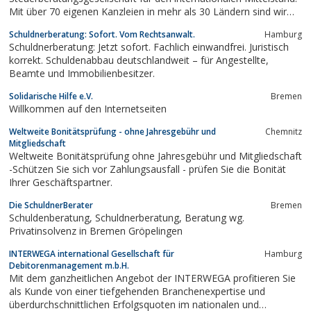
Mit über 70 eigenen Kanzleien in mehr als 30 Ländern sind wir
die Alternative zu den Big Four.
Schuldnerberatung: Sofort. Vom Rechtsanwalt.
Hamburg
Schuldnerberatung: Jetzt sofort. Fachlich einwandfrei. Juristisch
korrekt. Schuldenabbau deutschlandweit – für Angestellte,
Beamte und Immobilienbesitzer.
Solidarische Hilfe e.V.
Bremen
Willkommen auf den Internetseiten
Weltweite Bonitätsprüfung - ohne Jahresgebühr und
Chemnitz
Mitgliedschaft
Weltweite Bonitätsprüfung ohne Jahresgebühr und Mitgliedschaft
-Schützen Sie sich vor Zahlungsausfall - prüfen Sie die Bonität
Ihrer Geschäftspartner.
Die SchuldnerBerater
Bremen
Schuldenberatung, Schuldnerberatung, Beratung wg.
Privatinsolvenz in Bremen Gröpelingen
INTERWEGA international Gesellschaft für
Hamburg
Debitorenmanagement m.b.H.
Mit dem ganzheitlichen Angebot der INTERWEGA profitieren Sie
als Kunde von einer tiefgehenden Branchenexpertise und
überdurchschnittlichen Erfolgsquoten im nationalen und