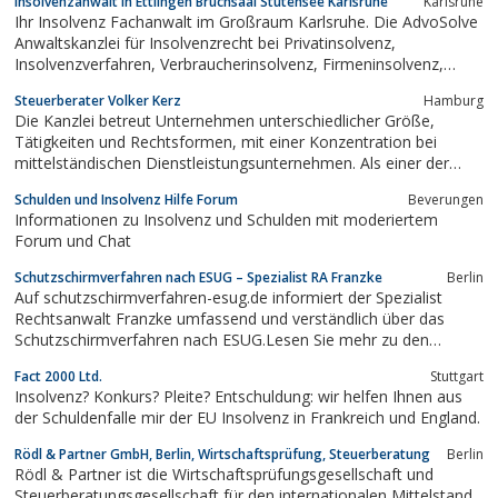
Insolvenzanwalt in Ettlingen Bruchsaal Stutensee Karlsruhe
Karlsruhe
– ohne Maklergebühren!
Ihr Insolvenz Fachanwalt im Großraum Karlsruhe. Die AdvoSolve
Anwaltskanzlei für Insolvenzrecht bei Privatinsolvenz,
Insolvenzverfahren, Verbraucherinsolvenz, Firmeninsolvenz,
Geschäftsführer Haftung, Insolvenz Anfechtung. Im Großraum
Steuerberater Volker Kerz
Hamburg
Rheinstetten, Ettlingen, Karlsruhe, Stutensee, Bruchsaal, Rastatt,
Die Kanzlei betreut Unternehmen unterschiedlicher Größe,
Waghäusel,...
Tätigkeiten und Rechtsformen, mit einer Konzentration bei
mittelständischen Dienstleistungsunternehmen. Als einer der
ersten „Fachberater für Sanierung und Insolvenzverwaltung“ in
Schulden und Insolvenz Hilfe Forum
Beverungen
Deutschland biete ich Fachberatungen zu den Themenbereichen
Informationen zu Insolvenz und Schulden mit moderiertem
Sanierung und Insolvenz an.
Forum und Chat
Schutzschirmverfahren nach ESUG – Spezialist RA Franzke
Berlin
Auf schutzschirmverfahren-esug.de informiert der Spezialist
Rechtsanwalt Franzke umfassend und verständlich über das
Schutzschirmverfahren nach ESUG.Lesen Sie mehr zu den
Artikeln• Schutzschirmverfahren zähmt Gläubiger !•
Fact 2000 Ltd.
Stuttgart
Sonderkündigungsrechte im Schutzschirmverfahren !•
Insolvenz? Konkurs? Pleite? Entschuldung: wir helfen Ihnen aus
Schutzschirmverfahren ≠ Pleite !• ESUG...
der Schuldenfalle mir der EU Insolvenz in Frankreich und England.
Rödl & Partner GmbH, Berlin, Wirtschaftsprüfung, Steuerberatung
Berlin
Rödl & Partner ist die Wirtschaftsprüfungsgesellschaft und
Steuerberatungsgesellschaft für den internationalen Mittelstand.