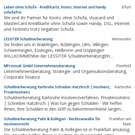
internationalen Inkasso und Debitorenmanagement. Die
Leben ohne Schufa - Kreditkarte, Konto, Internet und Handy
Erfurt
Erfahrungen aus über 30 Jahren Unternehmensgeschichte
schufafrei
sichern die Erstellung und Anwendung...
Wir sind Ihr Partner für Konto ohne Schufa, Visacard und
MasterCard Kreditkarte ohne Schufa sowie Handy, DSL, Internet
und Festnetz trotz negativer Schufa.
LESSITER Schuldnerberatung
Winnenden
Sie finden uns in Waiblingen, Böblingen, Ulm, Villingen-
Schwenningen, Esslingen, Heilbronn und Göppingen
WILLKOMMENbei der LESSITER SchuldnerberatungEin
schuldenfreies Leben.
MPconsult GmbH Unternehmensberatung
Pleinfeld
Unternehmensberatung, Strategie- und Organisationsberatung,
Corporate Finance
Schuldnerberatung Karlsruhe Schreiber-Katzlirsch | Insolvenz,
Karlsruhe
Privatinsolvenz
-
Schuldnerberatung Karlsruhe Insolvenzverfahren, Privatinsolvenz
| Schreiber-Katzlirsch | Was tun gegen Schulden - Wir helfen
Ihnen, Ihre Schulden in den Griff zu bekommen!Keine langen
Wartezeiten, Günstiges Beratungshonorar, Kostenlose Info-
Schuldnerberatung Palm & Kollegen - Rechtsanwälte für
Frankfurt am
Vorträge.
Insolvenzrecht
Main
Die Schuldnerberatung Palm & Kollegen ist in Frankfurt ansässig.