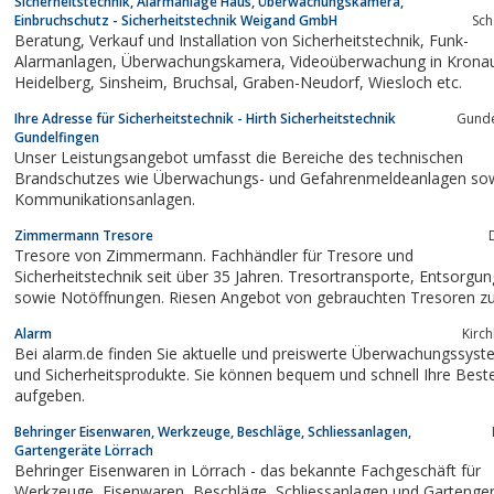
Sicherheitstechnik, Alarmanlage Haus, Überwachungskamera,
Einbruchschutz - Sicherheitstechnik Weigand GmbH
Sc
Beratung, Verkauf und Installation von Sicherheitstechnik, Funk-
Alarmanlagen, Überwachungskamera, Videoüberwachung in Kronau,
Heidelberg, Sinsheim, Bruchsal, Graben-Neudorf, Wiesloch etc.
Ihre Adresse für Sicherheitstechnik - Hirth Sicherheitstechnik
Gunde
Gundelfingen
Unser Leistungsangebot umfasst die Bereiche des technischen
Brandschutzes wie Überwachungs- und Gefahrenmeldeanlagen so
Kommunikationsanlagen.
Zimmermann Tresore
Tresore von Zimmermann. Fachhändler für Tresore und
Sicherheitstechnik seit über 35 Jahren. Tresortransporte, Entsorgungen
sowie Notöffnungen. Riesen Angebot von gebrauchten Tresoren z
Niedrigst-Preisen, ab Lager.
Alarm
Kirc
Bei alarm.de finden Sie aktuelle und preiswerte Überwachungssys
und Sicherheitsprodukte. Sie können bequem und schnell Ihre Beste
aufgeben.
Behringer Eisenwaren, Werkzeuge, Beschläge, Schliessanlagen,
Gartengeräte Lörrach
Behringer Eisenwaren in Lörrach - das bekannte Fachgeschäft für
Werkzeuge, Eisenwaren, Beschläge, Schliessanlagen und Garte