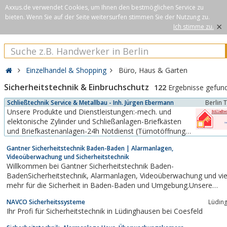
Axxus.de verwendet Cookies, um Ihnen den bestmöglichen Service zu
bieten. Wenn Sie auf der Seite weitersurfen stimmen Sie der Nutzung zu.
×
Ich stimme zu.
Einzelhandel & Shopping
Büro, Haus & Garten
Sicherheitstechnik & Einbruchschutz
122
Ergebnisse gefun
Schließtechnik Service & Metallbau - Inh. Jürgen Ebermann
Berlin 
Unsere Produkte und Dienstleistungen:-mech. und
elektonische Zylinder und Schließanlagen-Briefkästen
und Briefkastenanlagen-24h Notdienst (Türnotöffnungen
und Schadenbeseitigung nach Einbruch)-Tresore-
Gantner Sicherheitstechnik Baden-Baden | Alarmanlagen,
Schlüssel und Schlösser-Türschließer und
Videoüberwachung und Sicherheitstechnik
Feststellanlagen-Beschläge-Schilder-Einbruchschutz (Tür
Willkommen bei Gantner Sicherheitstechnik Baden-
und...
BadenSicherheitstechnik, Alarmanlagen, Videoüberwachung und vieles
mehr für die Sicherheit in Baden-Baden und Umgebung.Unsere
Leistungen im Überblick:Beratung,Montage und ProgrammierungSe
NAVCO Sicherheitssysteme
Lüdin
und
Ihr Profi für Sicherheitstechnik in Lüdinghausen bei Coesfeld
WartungAlarmanlagenSicherheitstechnikVideoüberwachungRauchmel