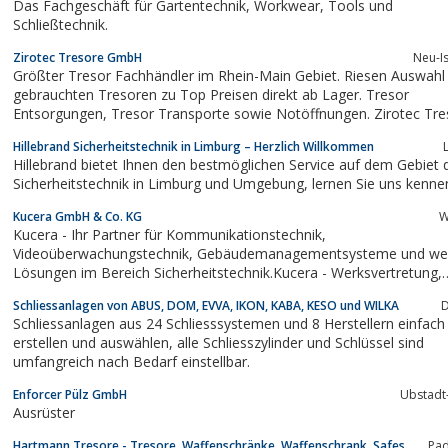
Das Fachgeschäft für Gartentechnik, Workwear, Tools und
Schließtechnik.
Zirotec Tresore GmbH
Neu-I
Größter Tresor Fachhändler im Rhein-Main Gebiet. Riesen Auswahl
gebrauchten Tresoren zu Top Preisen direkt ab Lager. Tresor
Entsorgungen, Tresor Transporte sowie Notöffnungen. Zirotec Tresore
ist Ihr Partner für Sicherheitstechnik. Tresore aller Art.
Hillebrand Sicherheitstechnik in Limburg – Herzlich Willkommen
Hillebrand bietet Ihnen den bestmöglichen Service auf dem Gebiet 
Sicherheitstechnik in Limburg und Umgebung, lernen Sie uns ken
Kucera GmbH & Co. KG
W
Kucera - Ihr Partner für Kommunikationstechnik,
Videoüberwachungstechnik, Gebäudemanagementsysteme und weitere
Lösungen im Bereich Sicherheitstechnik.Kucera - Werksvertretung,
Importeur, Fachgroßhandel und DistributorVideotür-Sprechanlagen von
Schliessanlagen von ABUS, DOM, EVVA, IKON, KABA, KESO und WILKA
D
bptEdelstahltürstationenCCTV Produkte und Zubehör von Videotec..
Schliessanlagen aus 24 Schliesssystemen und 8 Herstellern einfach
erstellen und auswählen, alle Schliesszylinder und Schlüssel sind
umfangreich nach Bedarf einstellbar.
Enforcer Pülz GmbH
Ubstadt
Ausrüster
Hartmann Tresore - Tresore, Waffenschränke, Waffenschrank, Safes,
Pa