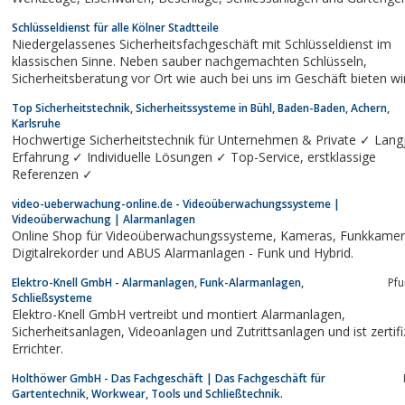
Schlüsseldienst für alle Kölner Stadtteile
Niedergelassenes Sicherheitsfachgeschäft mit Schlüsseldienst im
klassischen Sinne. Neben sauber nachgemachten Schlüsseln,
Sicherheitsberatung vor Ort wie auch bei uns im Geschäft bieten wi
zuverlässigen Aussendienst für Montagen, Einbruchschutzmontagen und
Top Sicherheitstechnik, Sicherheitssysteme in Bühl, Baden-Baden, Achern,
Notöffnungen
Karlsruhe
Hochwertige Sicherheitstechnik für Unternehmen & Private ✓ Lang
Erfahrung ✓ Individuelle Lösungen ✓ Top-Service, erstklassige
Referenzen ✓
video-ueberwachung-online.de - Videoüberwachungssysteme |
Videoüberwachung | Alarmanlagen
Online Shop für Videoüberwachungssysteme, Kameras, Funkkameras,
Digitalrekorder und ABUS Alarmanlagen - Funk und Hybrid.
Elektro-Knell GmbH - Alarmanlagen, Funk-Alarmanlagen,
Pfu
Schließsysteme
Elektro-Knell GmbH vertreibt und montiert Alarmanlagen,
Sicherheitsanlagen, Videoanlagen und Zutrittsanlagen und ist zertifizierter
Errichter.
Holthöwer GmbH - Das Fachgeschäft | Das Fachgeschäft für
Gartentechnik, Workwear, Tools und Schließtechnik.