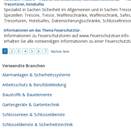
Tresortüren, Hotelsafes
Spezialist in Sachen Sicherheit im Allgemeinen und in Sachen Treso
Speziellen. Tresore, Tresor, Waffenschränke, Waffenschrank, Safes,
Tresortüren, Hotelsafes, Datensicherungsschränke, Schlüsseltresore,
Schlüsseltresor, Waffentresore, Geldschrank, Möbeltresore, Möbeltresor,
Informationen um das Thema Feuerschutztür.
Wandtresor, Wandtresore,...
Informationen zu Feuerschutztüren auf www.Feuerschutztuer.info. 
erhalten Sie alle notwendigen Informationen zu einer Feuerschutztü
1
2
3
4
5
6
7
Nächste Seite
Verwandte Branchen
Alarmanlagen & Sicherheitssysteme
Arbeitsschutz & Berufsbekleidung
Baustoffe & Bauelemente
Gartengeräte & Gartentechnik
Schlossereien & Schlüsseldienste
Schlüsseldienste & Sicherheitstechnik