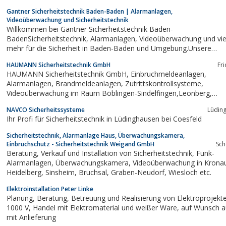
Gantner Sicherheitstechnik Baden-Baden | Alarmanlagen,
Videoüberwachung und Sicherheitstechnik
Willkommen bei Gantner Sicherheitstechnik Baden-
BadenSicherheitstechnik, Alarmanlagen, Videoüberwachung und vieles
mehr für die Sicherheit in Baden-Baden und Umgebung.Unsere
Leistungen im Überblick:Beratung,Montage und ProgrammierungSe
HAUMANN Sicherheitstechnik GmbH
Fr
und
HAUMANN Sicherheitstechnik GmbH, Einbruchmeldeanlagen,
WartungAlarmanlagenSicherheitstechnikVideoüberwachungRauchmel
Alarmanlagen, Brandmeldeanlagen, Zutrittskontrollsysteme,
Videoüberwachung im Raum Böblingen-Sindelfingen,Leonberg,
Ludwigsburg, Pforzheim, Calw, BruchsalBietigheim-Bissingen, Bretten,
NAVCO Sicherheitssysteme
Lüdin
Mühlacker, Friolzheim
Ihr Profi für Sicherheitstechnik in Lüdinghausen bei Coesfeld
Sicherheitstechnik, Alarmanlage Haus, Überwachungskamera,
Einbruchschutz - Sicherheitstechnik Weigand GmbH
Sc
Beratung, Verkauf und Installation von Sicherheitstechnik, Funk-
Alarmanlagen, Überwachungskamera, Videoüberwachung in Kronau,
Heidelberg, Sinsheim, Bruchsal, Graben-Neudorf, Wiesloch etc.
Elektroinstallation Peter Linke
Planung, Beratung, Betreuung und Realisierung von Elektroprojekten bis
1000 V, Handel mit Elektromaterial und weißer Ware, auf Wunsch auch
mit Anlieferung