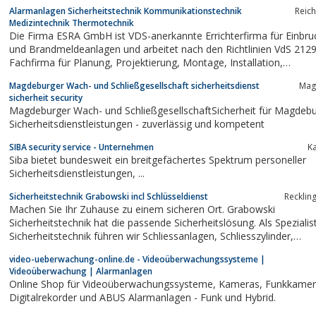
Alarmanlagen Sicherheitstechnik Kommunikationstechnik
Reic
Medizintechnik Thermotechnik
Die Firma ESRA GmbH ist VDS-anerkannte Errichterfirma für Einbru
und Brandmeldeanlagen und arbeitet nach den Richtlinien VdS 2129
Fachfirma für Planung, Projektierung, Montage, Installation,
Inbetriebsetzung, Abnahme und Instandhaltung von Brandmeldeanlagen
Magdeburger Wach- und Schließgesellschaft sicherheitsdienst
Mag
ist sie nach DIN 14675 zertifiziert.Das...
sicherheit security
Magdeburger Wach- und SchließgesellschaftSicherheit für Magdebu
Sicherheitsdienstleistungen - zuverlässig und kompetent
SIBA security service - Unternehmen
Ka
Siba bietet bundesweit ein breitgefächertes Spektrum personeller
Sicherheitsdienstleistungen, ...
Sicherheitstechnik Grabowski incl Schlüsseldienst
Recklin
Machen Sie Ihr Zuhause zu einem sicheren Ort. Grabowski
Sicherheitstechnik hat die passende Sicherheitslösung. Als Spezialist
Sicherheitstechnik führen wir Schliessanlagen, Schliesszylinder,
Zutrittskontrollen, Rauchmelder uvm.
video-ueberwachung-online.de - Videoüberwachungssysteme |
Videoüberwachung | Alarmanlagen
Online Shop für Videoüberwachungssysteme, Kameras, Funkkameras,
Digitalrekorder und ABUS Alarmanlagen - Funk und Hybrid.