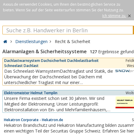
Axxus.de verwendet Cookies, um Ihnen den bestmöglichen Service zu
bieten. Wenn Sie auf der Seite weitersurfen stimmen Sie der Nutzung zu.
×
Ich stimme zu.
Dienstleistungen
Recht & Sicherheit
Alarmanlagen & Sicherheitssysteme
127
Ergebnisse gefun
Dachlastwarnsystem Dachsicherheit Dachbelastbarkeit
Feld
Schneelast Dachlast
Wes
Das Schneelast-WarnsystemDachtraglast und Statik, die
Überwachung der Dachschneelast bei Dächern mit
unterschiedlicher Traglast mit nur einer
Schneewaage.Zusammenhängende Dachbereiche haben
Elektromeister Helmut Templin
Wolt
auf unterschiedlichen Flächen oft eigene Traglasten und
Unsere Firma existiert schon seit 30 Jahren. Wir sind
damit auch spezifische Belastungsgrenzwerte.Mit
Mitglied der Elektroinnung. Unser Leistungsprofil:
SNOWprotect-Systemen...
Elektroinstallation von Ein- und Mehrfamilienhäusern,
Klingel-Türsprech- und Videoanlagen.
Hekatron Corporate - Hekatron.de
S
Hekatron Brandschutz und Hekatron Manufacturing bilden zusam
einen wichtigen Teil der Securitas Gruppe Schweiz. Erfahren Sie hie