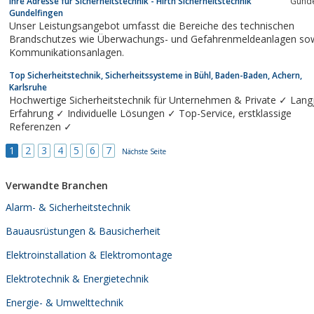
Ihre Adresse für Sicherheitstechnik - Hirth Sicherheitstechnik
Gunde
Gundelfingen
Unser Leistungsangebot umfasst die Bereiche des technischen
Brandschutzes wie Überwachungs- und Gefahrenmeldeanlagen so
Kommunikationsanlagen.
Top Sicherheitstechnik, Sicherheitssysteme in Bühl, Baden-Baden, Achern,
Karlsruhe
Hochwertige Sicherheitstechnik für Unternehmen & Private ✓ Lang
Erfahrung ✓ Individuelle Lösungen ✓ Top-Service, erstklassige
Referenzen ✓
1
2
3
4
5
6
7
Nächste Seite
Verwandte Branchen
Alarm- & Sicherheitstechnik
Bauausrüstungen & Bausicherheit
Elektroinstallation & Elektromontage
Elektrotechnik & Energietechnik
Energie- & Umwelttechnik