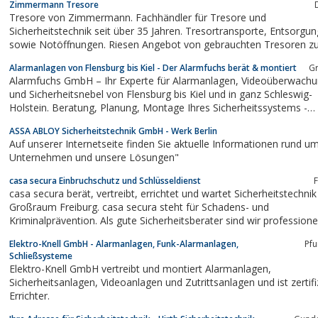
Zimmermann Tresore
Tresore von Zimmermann. Fachhändler für Tresore und
Sicherheitstechnik seit über 35 Jahren. Tresortransporte, Entsorgungen
sowie Notöffnungen. Riesen Angebot von gebrauchten Tresoren z
Niedrigst-Preisen, ab Lager.
Alarmanlagen von Flensburg bis Kiel - Der Alarmfuchs berät & montiert
G
Alarmfuchs GmbH – Ihr Experte für Alarmanlagen, Videoüberwachung
und Sicherheitsnebel von Flensburg bis Kiel und in ganz Schleswig-
Holstein. Beratung, Planung, Montage Ihres Sicherheitssystems -
individuell auf Ihr Objekt und Ihre Bedürfnisse zugeschnitten. Verei
ASSA ABLOY Sicherheitstechnik GmbH - Werk Berlin
Sie einen kostenlosen Beratungstermin!
Auf unserer Internetseite finden Sie aktuelle Informationen rund u
Unternehmen und unsere Lösungen"
casa secura Einbruchschutz und Schlüsseldienst
F
casa secura berät, vertreibt, errichtet und wartet Sicherheitstechnik im
Großraum Freiburg. casa secura steht für Schadens- und
Kriminalprävention. Als gute Sicherheitsberater sind wir professione
Einbrecher, darum bieten wir auch einen 24 h Schlüsseldienst /
Elektro-Knell GmbH - Alarmanlagen, Funk-Alarmanlagen,
Pfu
Aufsperrdienst. Unser angebot an Sicherheitstechnik ist das beste...
Schließsysteme
Elektro-Knell GmbH vertreibt und montiert Alarmanlagen,
Sicherheitsanlagen, Videoanlagen und Zutrittsanlagen und ist zertifizierter
Errichter.