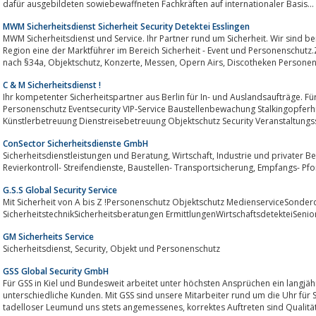
dafür ausgebildeten sowiebewaffneten Fachkräften auf internationaler Basis...
MWM Sicherheitsdienst Sicherheit Security Detektei Esslingen
MWM Sicherheitsdienst und Service. Ihr Partner rund um Sicherheit. Wir sind ber
Region eine der Marktführer im Bereich Sicherheit - Event und Personenschutz
nach §34a, Objektschutz, Konzerte, Messen, Opern Airs, Discot
C & M Sicherheitsdienst !
Ihr kompetenter Sicherheitspartner aus Berlin für In- und Auslandsaufträge. Fü
Personenschutz Eventsecurity VIP-Service Baustellenbewachung Stalkingopferhi
Künstlerbetreuung Dienstreisebetreuung Objektschutz Security Veranstaltungs
ConSector Sicherheitsdienste GmbH
Sicherheitsdienstleistungen und Beratung, Wirtschaft, Industrie und privater Bereich, Werk- Objekt- Personenschutz,
G.S.S Global Security Service
Mit Sicherheit von A bis Z !Personenschutz Objektschutz MedienserviceSonder
SicherheitstechnikSicherheitsberatungen ErmittlungenWirtschaftsdetekteiSenior
GM Sicherheits Service
Sicherheitsdienst, Security, Objekt und Personenschutz
GSS Global Security GmbH
Für GSS in Kiel und Bundesweit arbeitet unter höchsten Ansprüchen ein langjä
unterschiedliche Kunden. Mit GSS sind unsere Mitarbeiter rund um die Uhr für S