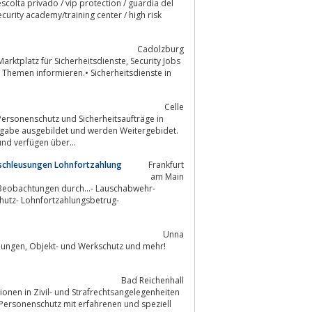
scolta privado / vip protection / guardia del
curity academy/training center / high risk
Cadolzburg
 für Sicherheitsdienste, Security Jobs
 Themen informieren.• Sicherheitsdienste in
Celle
fgabe ausgebildet und werden Weitergebidet.
nd verfügen über...
nschleusungen Lohnfortzahlung
Frankfurt
am Main
. Beobachtungen durch...- Lauschabwehr-
chutz- Lohnfortzahlungsbetrug-
Unna
Bad Reichenhall
ionen in Zivil- und Strafrechtsangelegenheiten
dPersonenschutz mit erfahrenen und speziell