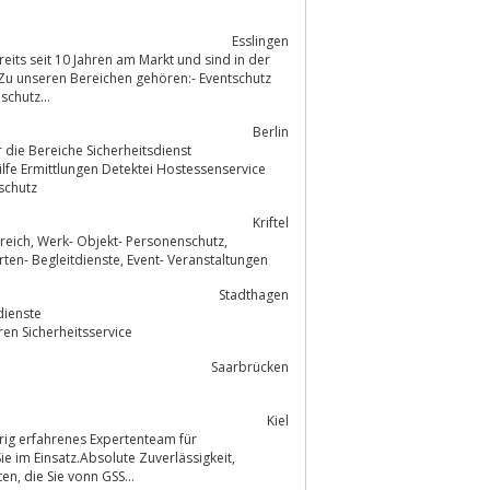
Esslingen
eits seit 10 Jahren am Markt und sind in der
.Zu unseren Bereichen gehören:- Eventschutz
heken Personenschutz...
Berlin
r die Bereiche Sicherheitsdienst
lfe Ermittlungen Detektei Hostessenservice
schutz
Kriftel
Revierkontroll- Streifendienste, Baustellen- Transportsicherung, Empfangs- Pforten- Begleitdienste, Event- Veranstaltungen
Stadthagen
dienste
en Sicherheitsservice
Saarbrücken
Kiel
hrig erfahrenes Expertenteam für
ie im Einsatz.Absolute Zuverlässigkeit,
tadelloser Leumund uns stets angemessenes, korrektes Auftreten sind Qualitäten, die Sie vonn GSS...