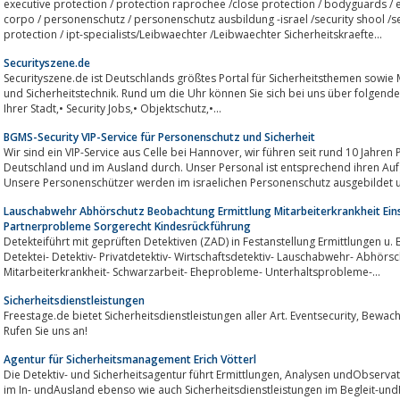
executive protection / protection raprochee /close protection / bodyguards / e
corpo / personenschutz / personenschutz ausbildung -israel /security shool /se
protection / ipt-specialists/Leibwaechter /Leibwaechter Sicherheitskraefte...
Securityszene.de
Securityszene.de ist Deutschlands größtes Portal für Sicherheitsthemen sowie Marktplatz
und Sicherheitstechnik. Rund um die Uhr können Sie sich bei uns über folgende
Ihrer Stadt,• Security Jobs,• Objektschutz,•...
BGMS-Security VIP-Service für Personenschutz und Sicherheit
Wir sind ein VIP-Service aus Celle bei Hannover, wir führen seit rund 10 Jahren Personenschutz und Sicherheitsaufträge in
Deutschland und im Ausland durch. Unser Personal ist entsprechend ihren Au
Unsere Personenschützer werden im israelichen Personenschutz ausgebildet u
Lauschabwehr Abhörschutz Beobachtung Ermittlung Mitarbeiterkrankheit Ei
Partnerprobleme Sorgerecht Kindesrückführung
Detekteiführt mit geprüften Detektiven (ZAD) in Festanstellung Ermittlungen u
Detektei- Detektiv- Privatdetektiv- Wirtschaftsdetektiv- Lauschabwehr- Abhörs
Mitarbeiterkrankheit- Schwarzarbeit- Eheprobleme- Unterhaltsprobleme-...
Sicherheitsdienstleistungen
Freestage.de bietet Sicherheitsdienstleistungen aller Art. Eventsecurity, Bewachungen, Objekt- und Werkschutz und mehr!
Rufen Sie uns an!
Agentur für Sicherheitsmanagement Erich Vötterl
Die Detektiv- und Sicherheitsagentur führt Ermittlungen, Analysen undObservat
im In- undAusland ebenso wie auch Sicherheitsdienstleistungen im Begleit-un