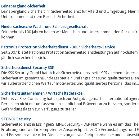
Leinebergland-Sicherheit
Leinebergland Sicherheit ihr Sicherheitsdienst für Alfeld und Umgebung. Hier 
Unternehmen und dem Bereich Sicherheit
Niedersächsische Wach- und Schliessgesellschaft
Seit mehr als 100 Jahren halten wir Menschen und Unternehmen den Rücken frei, damit sie ihre Wege ungestört ge
können.
Patronus Protection Sicherheitsdienst - 360° Sicherheits-Service
Seit 2007 bietet Patronus Protection Sicherheitsdienstleistungen auf höchstem
jährlich sprechen für sich.
Sicherheitsdienst Security SSK
Die SSK Security GmbH hat sich alsSicherheitsdienst seit 1997zu einem Unternehmen entwickelt, wel
Sicherheit im gesamtenBundesgebiet ein umfangreichesund qualifiziertes Diens
wir außerordentlichen Wertauf motiviertes und qualifiziertes Personal,das im...
Sicherheitsunternehmen / Wirtschaftsdetektei
Defensive Risk Consulting hat es sich zur Aufgabe gemacht, international agierende Unternehmen in den nachfolgenden
Bereichen nicht nur umfassend im Hinblick auf Prävention zu beraten, sondern auch Expertenteams zur Bewältigung akuter
Gefährdungslagen zur Verfügung zu stellen.
STEINER Security
Sicherheitsdienst in EsslingenSTEINER Security - DER Name wenn es um das The
Erfahrung sind wir Ihr kompetenter Ansprechpartner.Ob Veranstaltungs- und Eventschutz, Werk- und Objekt