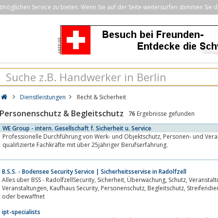
öglichen Service zu bieten. Wenn Sie auf der Seite weitersurfen stimmen Sie d
Dienstleistungen
Recht & Sicherheit
Personenschutz & Begleitschutz
76
Ergebnisse gefunden
WE Group - intern. Gesellschaft f. Sicherheit u. Service
Professionelle Durchführung von Werk- und Objektschutz, Personen- und Veranstaltungsschutz durch
qualifizierte Fachkräfte mit über 25jähriger Berufserfahrung.
B.S.S. - Bodensee Security Service | Sicherheitsservise in Radolfzell
Alles über BSS - RadolfzellSecurity, Sicherheit, Überwachung, Schutz, Veranstaltungen, Diskothek Security, Bewachung bei
Veranstaltungen, Kaufhaus Security, Personenschutz, Begleitschutz, Streifendienst, Objektschutz, Werkschutz, unbewaffnet
oder bewaffnet
ipt-specialists