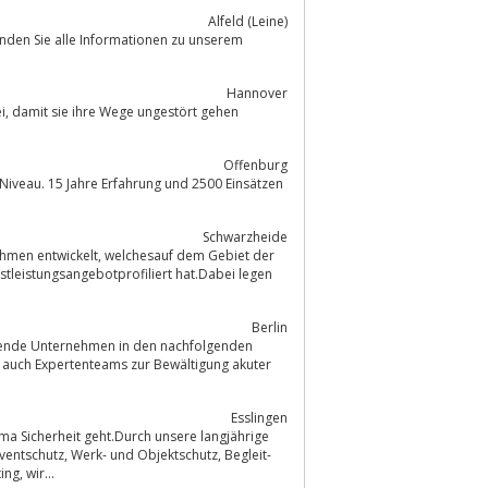
Alfeld (Leine)
finden Sie alle Informationen zu unserem
Hannover
hen
Offenburg
 Niveau. 15 Jahre Erfahrung und 2500 Einsätzen
Schwarzheide
chesauf dem Gebiet der
tleistungsangebotprofiliert hat.Dabei legen
Berlin
Esslingen
ma Sicherheit geht.Durch unsere langjährige
schutz, Begleit-
und Personenschutz oder Dienstleistungen wie Parkplatzdienste und Housesitting, wir...