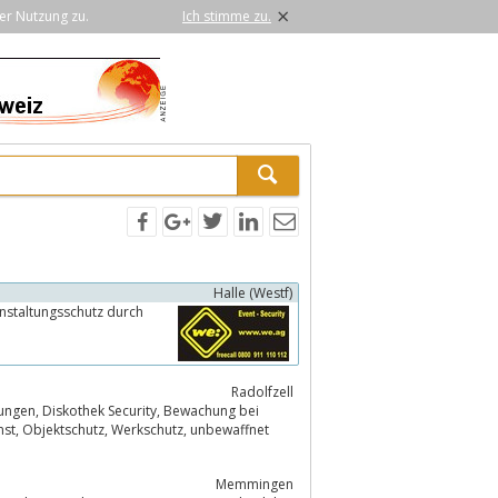
×
er Nutzung zu.
Ich stimme zu.
Halle (Westf)
Radolfzell
Memmingen