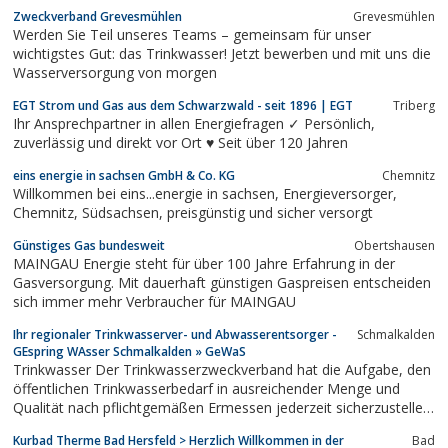
Zweckverband Grevesmühlen
Grevesmühlen
Werden Sie Teil unseres Teams – gemeinsam für unser
wichtigstes Gut: das Trinkwasser! Jetzt bewerben und mit uns die
Wasserversorgung von morgen
EGT Strom und Gas aus dem Schwarzwald - seit 1896 | EGT
Triberg
Ihr Ansprechpartner in allen Energiefragen ✓ Persönlich,
zuverlässig und direkt vor Ort ♥ Seit über 120 Jahren
eins energie in sachsen GmbH & Co. KG
Chemnitz
Willkommen bei eins...energie in sachsen, Energieversorger,
Chemnitz, Südsachsen, preisgünstig und sicher versorgt
Günstiges Gas bundesweit
Obertshausen
MAINGAU Energie steht für über 100 Jahre Erfahrung in der
Gasversorgung. Mit dauerhaft günstigen Gaspreisen entscheiden
sich immer mehr Verbraucher für MAINGAU
Ihr regionaler Trinkwasserver- und Abwasserentsorger -
Schmalkalden
GEspring WAsser Schmalkalden » GeWaS
Trinkwasser Der Trinkwasserzweckverband hat die Aufgabe, den
öffentlichen Trinkwasserbedarf in ausreichender Menge und
Qualität nach pflichtgemäßen Ermessen jederzeit sicherzustellen.
Abwasser Zu einer wirksamen Abwasserbeseitigungs-einrichtung
Kurbad Therme Bad Hersfeld > Herzlich Willkommen in der
Bad
gehören neben der Kanalisation und den Kläranlagen auch