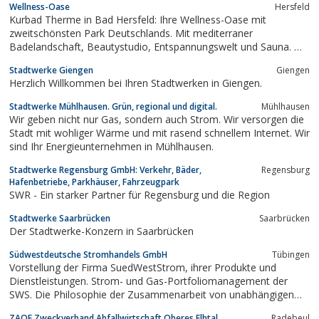
Wellness-Oase
Hersfeld
weitere technische...
Kurbad Therme in Bad Hersfeld: Ihre Wellness-Oase mit
zweitschönsten Park Deutschlands. Mit mediterraner
Badelandschaft, Beautystudio, Entspannungswelt und Sauna. Wir
freuen uns auf Ihren Besuch.
Stadtwerke Giengen
Giengen
Herzlich Willkommen bei Ihren Stadtwerken in Giengen.
Stadtwerke Mühlhausen. Grün, regional und digital.
Mühlhausen
Wir geben nicht nur Gas, sondern auch Strom. Wir versorgen die
Stadt mit wohliger Wärme und mit rasend schnellem Internet. Wir
sind Ihr Energieunternehmen in Mühlhausen.
Stadtwerke Regensburg GmbH: Verkehr, Bäder,
Regensburg
Hafenbetriebe, Parkhäuser, Fahrzeugpark
SWR - Ein starker Partner für Regensburg und die Region
Stadtwerke Saarbrücken
Saarbrücken
Der Stadtwerke-Konzern in Saarbrücken
Südwestdeutsche Stromhandels GmbH
Tübingen
Vorstellung der Firma SuedWestStrom, ihrer Produkte und
Dienstleistungen. Strom- und Gas-Portfoliomanagement der
SWS. Die Philosophie der Zusammenarbeit von unabhängigen
Stadtwerken wird dargestellt. Kraftwerksbeteiligungen für
ZAOE Zweckverband Abfallwirtschaft Oberes Elbtal
Radebeul