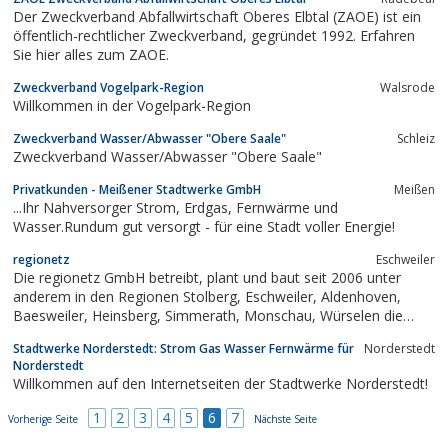
Stadtwerke.
Der Zweckverband Abfallwirtschaft Oberes Elbtal (ZAOE) ist ein
öffentlich-rechtlicher Zweckverband, gegründet 1992. Erfahren
Sie hier alles zum ZAOE.
Zweckverband Vogelpark-Region
Walsrode
Willkommen in der Vogelpark-Region
Zweckverband Wasser/Abwasser "Obere Saale"
Schleiz
Zweckverband Wasser/Abwasser "Obere Saale"
Privatkunden - Meißener Stadtwerke GmbH
Meißen
...Ihr Nahversorger Strom, Erdgas, Fernwärme und
Wasser.Rundum gut versorgt - für eine Stadt voller Energie!
regionetz
Eschweiler
Die regionetz GmbH betreibt, plant und baut seit 2006 unter
anderem in den Regionen Stolberg, Eschweiler, Aldenhoven,
Baesweiler, Heinsberg, Simmerath, Monschau, Würselen die
Verteilnetze für die Strom-, Gas- und Wasserversorgung.
Stadtwerke Norderstedt: Strom Gas Wasser Fernwärme für
Norderstedt
Norderstedt
Willkommen auf den Internetseiten der Stadtwerke Norderstedt!
1
2
3
4
5
6
7
Vorherige Seite
Nächste Seite