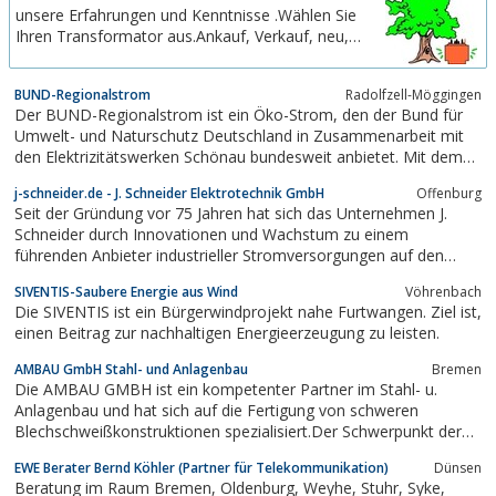
unsere Erfahrungen und Kenntnisse .Wählen Sie
Ihren Transformator aus.Ankauf, Verkauf, neu,
gebraucht
BUND-Regionalstrom
Radolfzell-Möggingen
Der BUND-Regionalstrom ist ein Öko-Strom, den der Bund für
Umwelt- und Naturschutz Deutschland in Zusammenarbeit mit
den Elektrizitätswerken Schönau bundesweit anbietet. Mit dem
BUND-Regionalstrom können Sie sofort aus der Nutzung von
j-schneider.de - J. Schneider Elektrotechnik GmbH
Offenburg
Kohle- und Atomenergie aussteigen. Und Sie fördern damit auch
Seit der Gründung vor 75 Jahren hat sich das Unternehmen J.
noch umweltfreundliche...
Schneider durch Innovationen und Wachstum zu einem
führenden Anbieter industrieller Stromversorgungen auf den
weltweiten Märkten entwickelt.
SIVENTIS-Saubere Energie aus Wind
Vöhrenbach
Die SIVENTIS ist ein Bürgerwindprojekt nahe Furtwangen. Ziel ist,
einen Beitrag zur nachhaltigen Energieerzeugung zu leisten.
AMBAU GmbH Stahl- und Anlagenbau
Bremen
Die AMBAU GMBH ist ein kompetenter Partner im Stahl- u.
Anlagenbau und hat sich auf die Fertigung von schweren
Blechschweißkonstruktionen spezialisiert.Der Schwerpunkt der
Fertigung liegt in den Bereichen Windenergie und Brückenbau.
EWE Berater Bernd Köhler (Partner für Telekommunikation)
Dünsen
AMBAU baut in Serienproduktion Türme für Windenergieanlagen
Beratung im Raum Bremen, Oldenburg, Weyhe, Stuhr, Syke,
für On- und Offshore.Ein...