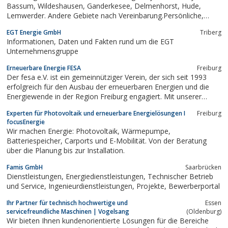
Bassum, Wildeshausen, Ganderkesee, Delmenhorst, Hude,
Lemwerder. Andere Gebiete nach Vereinbarung.Persönliche,
kompetente und kostenlose Beratung für alle Produkte der EWE
EGT Energie GmbH
Triberg
TEL GmbH.z.B. ISDN; DSL; Mobilfunk u.s.w.Bei Ihnen vor Ort mit
Informationen, Daten und Fakten rund um die EGT
festem Termin, oder...
Unternehmensgruppe
Erneuerbare Energie FESA
Freiburg
Der fesa e.V. ist ein gemeinnütziger Verein, der sich seit 1993
erfolgreich für den Ausbau der erneuerbaren Energien und die
Energiewende in der Region Freiburg engagiert. Mit unserer
Arbeit sensibilisieren wir die Menschen für Erneuerbare Energien
Experten für Photovoltaik und erneuerbare Energielösungen I
Freiburg
und Energieeffizienz, schlagen mit innovativen Projekten neue
focusEnergie
Wege ein und schaffen...
Wir machen Energie: Photovoltaik, Wärmepumpe,
Batteriespeicher, Carports und E-Mobilität. Von der Beratung
über die Planung bis zur Installation.
Famis GmbH
Saarbrücken
Dienstleistungen, Energiedienstleistungen, Technischer Betrieb
und Service, Ingenieurdienstleistungen, Projekte, Bewerberportal
Ihr Partner für technisch hochwertige und
Essen
servicefreundliche Maschinen | Vogelsang
(Oldenburg)
Wir bieten Ihnen kundenorientierte Lösungen für die Bereiche