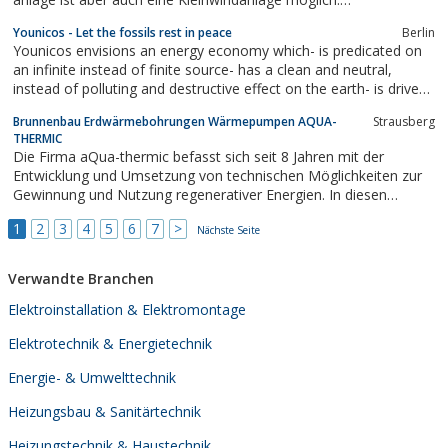
www.vitramo.comDie kleinformatigen Vitramo-Heizelemente
Younicos - Let the fossils rest in peace
Berlin
wandeln die ihnen zugeführte elektrische Energie beinahe zu
Younicos envisions an energy economy which- is predicated on
hundert Prozent in Wärme um. Sie sorgen...
an infinite instead of finite source- has a clean and neutral,
instead of polluting and destructive effect on the earth- is driven
by the sale of ever evolving technology to harness the existing
Brunnenbau Erdwärmebohrungen Wärmepumpen AQUA-
Strausberg
sun and geo energy systems, instead of the ever depleting
THERMIC
commodity...
Die Firma aQua-thermic befasst sich seit 8 Jahren mit der
Entwicklung und Umsetzung von technischen Möglichkeiten zur
Gewinnung und Nutzung regenerativer Energien. In diesen
Geschäftsjahren entwickelten sich insbesondere die
1
2
3
4
5
6
7
>
Themengebiete „Wasser“ und „geothermische Erschließung“ zu
Nächste Seite
den Haupttätigkeitsfeldern.Die Firma...
Verwandte Branchen
Elektroinstallation & Elektromontage
Elektrotechnik & Energietechnik
Energie- & Umwelttechnik
Heizungsbau & Sanitärtechnik
Heizungstechnik & Haustechnik