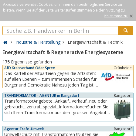
Axxus.de verwendet Cookies, um Ihnen den bestmöglichen Service zu
bieten. Wenn Sie auf der Seite weitersurfen stimmen Sie der Nutzung zu.
×
Ich stimme zu.
Industrie & Herstellung
Energiewirtschaft & Technik
Energiewirtschaft & Regenerative Energiesysteme
175
Ergebnisse gefunden
AfD Kreisverband Oder Spree
Grünheide
Das Kartell der Altparteien gegen die AfD steht
auf allen Ebenen – zum immensen Schaden für
Bürger und Demokratie!Nahezu jeden Tag ist zu
beobachten, dass die Altparteien sich auf allen
TRANSFORMATOR - AGENTUR in Rangsdorf
Rangsdorf
Ebenen gegen die AfD zu einem höchst
TransformatorAngebote...Ankauf...Verkauf...neu oder
undemokratischen Kartell zusammenschließen.
gebraucht...zentral...spezial...InformationenSuchen Sie
So soll die AfD aus dem politischen Diskurs
sich Ihren Transformator aus dem grossen Angebot
verdrängt und...
aus.Unsere Erfahrungen und Kenntnisse stellen wir
Ihnen zur Verfügung.Besuchen Sie unsere Homepage.
Agentur Trafo-Umwelt
Rangsdorf
Umweltschutz mit Transformatoren !Nutzen Sie