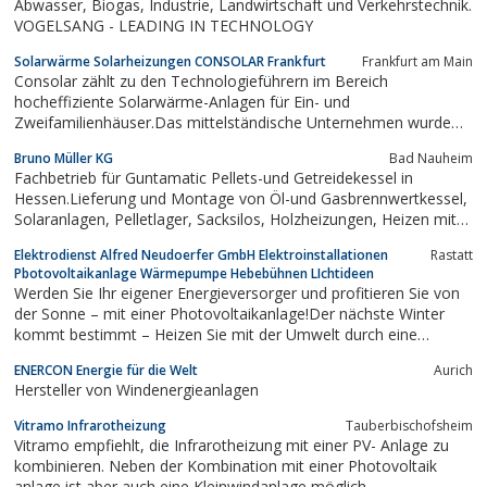
Abwasser, Biogas, Industrie, Landwirtschaft und Verkehrstechnik.
VOGELSANG - LEADING IN TECHNOLOGY
Solarwärme Solarheizungen CONSOLAR Frankfurt
Frankfurt am Main
Consolar zählt zu den Technologieführern im Bereich
hocheffiziente Solarwärme-Anlagen für Ein- und
Zweifamilienhäuser.Das mittelständische Unternehmen wurde
1994 an zwei Standorten (in Weil am Rhein und in Frankfurt am
Bruno Müller KG
Bad Nauheim
Main) von vier Ingenieuren gegründet, die bis heute gemeinsam
Fachbetrieb für Guntamatic Pellets-und Getreidekessel in
die Geschäftsführung innehaben. Consolar...
Hessen.Lieferung und Montage von Öl-und Gasbrennwertkessel,
Solaranlagen, Pelletlager, Sacksilos, Holzheizungen, Heizen mit
Weizen.
Elektrodienst Alfred Neudoerfer GmbH Elektroinstallationen
Rastatt
Pbotovoltaikanlage Wärmepumpe Hebebühnen LIchtideen
Werden Sie Ihr eigener Energieversorger und profitieren Sie von
der Sonne – mit einer Photovoltaikanlage!Der nächste Winter
kommt bestimmt – Heizen Sie mit der Umwelt durch eine
Wärmepumpe.Wir beraten Sie gerne unverbindlich,
ENERCON Energie für die Welt
Aurich
Musteranlagen können bei uns besichtigt werden. Wir tauschen
Hersteller von Windenergieanlagen
Ihre alte Heizung aus – Alles...
Vitramo Infrarotheizung
Tauberbischofsheim
Vitramo empfiehlt, die Infrarotheizung mit einer PV- Anlage zu
kombinieren. Neben der Kombination mit einer Photovoltaik
anlage ist aber auch eine Kleinwindanlage möglich.