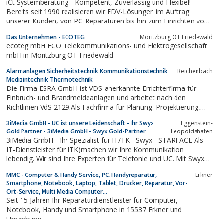
iCt Systemberatung - Kompetent, Zuverlässig und Flexibel!
Alarm- und Brandmeldeanlagen /
Bereits seit 1990 realisieren wir EDV-Lösungen im Auftrag
Kommunikationsanlagen
unserer Kunden, von PC-Reparaturen bis hin zum Einrichten von
mittelgroßen Firmennetzwerken.
Das Unternehmen - ECOTEG
Moritzburg OT Friedewald
ecoteg mbH ECO Telekommunikations- und Elektrogesellschaft
mbH in Moritzburg OT Friedewald
Alarmanlagen Sicherheitstechnik Kommunikationstechnik
Reichenbach
Medizintechnik Thermotechnik
Die Firma ESRA GmbH ist VDS-anerkannte Errichterfirma für
Einbruch- und Brandmeldeanlagen und arbeitet nach den
Richtlinien VdS 2129.Als Fachfirma für Planung, Projektierung,
Montage, Installation, Inbetriebsetzung, Abnahme und
3iMedia GmbH - UC ist unsere Leidenschaft - Ihr Swyx
Eggenstein-
Instandhaltung von Brandmeldeanlagen ist sie nach DIN 14675
Gold Partner - 3iMedia GmbH - Swyx Gold-Partner
Leopoldshafen
zertifiziert.Das...
3iMedia GmbH - Ihr Spezialist für IT/TK - Swyx - STARFACE Als
IT-Dienstleister für ITK)machen wir Ihre Kommunikation
lebendig. Wir sind Ihre Experten für Telefonie und UC. Mit Swyx
und STARFACE ist Ihre Telefonanlage für die Zukunft mit ALL-IP
MMC - Computer & Handy Service, PC, Handyreparatur,
Erkner
gesichert.
Smartphone, Notebook, Laptop, Tablet, Drucker, Reparatur, Vor-
Ort-Service, Multi Media Computer...
Seit 15 Jahren Ihr Reparaturdienstleister für Computer,
Notebook, Handy und Smartphone in 15537 Erkner und
Umgebung.