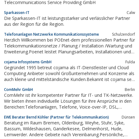
Telecommunications Service Providing GmbH
Sparkassen-IT
Calw
Die Sparkassen-IT ist leistungsstarker und verlässlicher Partner
aus der Region für die Region.
Telefonanlagen Netzwerke Kommunikationssysteme
Schulzendorf
Herzlich Willkommen bei POEnet-dem professionellen Partner für
Telekommunikationsnetze / Planung / Installation /Wartung und
Erweiterung.Poenet leistet Planungsarbeiten, Installationen und
Wartungen für nahezu alle Telekommunikationsanlagen und
cojama Infosystems GmbH
Fulda
Netze nach individuellen Nutzeranforderungen in Brandenburg
Gegründet 1995 betreut cojama als IT-Dienstleister und Cloud
und Berlin.
Computing Anbieter sowohl Großunternehmen und Konzerne als
auch kleine und mittelständische Kunden.Bekannt ist cojama seit
vielen Jahren durch Hosted Exchange und Hosted Sharepoint im
ComMehr GmbH
Berlin
gesamten deutschsprachigen Raum. Daneben bietet cojama
ComMehr ist ihr kompetenter Partner für IT- und TK-Netzwerke.
individuelle Managed Server aus...
Wir bieten ihnen individuelle Lösungen für ihre Ansprüche in den
Bereichen:Telefonanlagen, Telefone, Voice-over-IP, DSL,
Individual-Software, Datenbanksysteme, Computer-Netzwerke,
EWE Berater Bernd Köhler (Partner für Telekommunikation)
Dünsen
WLAN, Security. Gerne beraten wir sie jederzeit in einem
Beratung im Raum Bremen, Oldenburg, Weyhe, Stuhr, Syke,
persönlichen Gespräch...
Bassum, Wildeshausen, Ganderkesee, Delmenhorst, Hude,
Lemwerder. Andere Gebiete nach Vereinbarung.Persönliche,