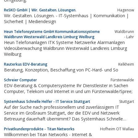
ReSKO GmbH | Wir. Gestalten. Lösungen.
Hagenow
Wir. Gestalten. Lösungen. - IT-Systemhaus | Kommunikation |
Sicherheit | Mediendesign
Heun Telefonsysteme GmbH Kommunikationssysteme
Waldbrunn
Waldbrunn Westerwald Landkreis Limburg Weilburg
- Lahr
Heun Telefonanlagen ITK Systeme Netzwerke Alarmanlagen
Videoüberwachung Waldbrunn Westerwald Landkreis Limburg
Weilburg
Rauterkus EDV-Beratung
Kelkheim
Beratung, Konzeption, Beschaffung von PC-Hard- und So
Schreier Computer
Fürstenwalde
EDV-Beratung & Computersysteme Ihr Dienstleister in Sachen
Computer, Telekom und Internet in und um Fürstenwalde/Spree;
Systemhaus Schnelle Helfer - IT Service Stuttgart
Stuttgart
Auf der Suche nach professionellem und zuverlässigem IT
Service im Großraum Stuttgart, der die EDV und Netzwerk
Betreuung dauerhaft übernimmt? Das Systemhaus Schnelle
Helfer betreut kleine und mittelständische Betriebe und bietet
Privatkundenprodukte - Titan Networks
Hofheim OT Wallau
EDV Planung, Beratung und Service in allen Fragen von IT
Willkommen bei Titan Networks - Internet &
Consulting, zu EDV und Netzwerk. Bei einem...