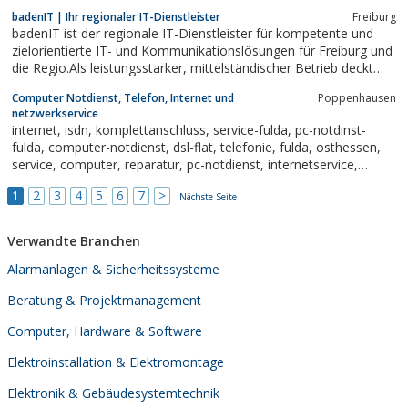
kompetente und kostenlose Beratung für alle Produkte der EWE
badenIT | Ihr regionaler IT-Dienstleister
Freiburg
TEL GmbH.z.B. ISDN; DSL; Mobilfunk u.s.w.Bei Ihnen vor Ort mit
badenIT ist der regionale IT-Dienstleister für kompetente und
festem Termin, oder...
zielorientierte IT- und Kommunikationslösungen für Freiburg und
die Regio.Als leistungsstarker, mittelständischer Betrieb deckt
badenIT die kompletten Anforderungen eines modernen IT- und
Computer Notdienst, Telefon, Internet und
Poppenhausen
Kommunikationsunternehmens ab. So können wir Ihnen einen
netzwerkservice
kompetenten und...
internet, isdn, komplettanschluss, service-fulda, pc-notdinst-
fulda, computer-notdienst, dsl-flat, telefonie, fulda, osthessen,
service, computer, reparatur, pc-notdienst, internetservice,
einsteigerberatung, schulung, pc-ankauf, pc-verkauf, pc-
1
2
3
4
5
6
7
>
aufrüstung, vor-ort-service, internet poppenhausen, dsl
Nächste Seite
poppenhausen,...
Verwandte Branchen
Alarmanlagen & Sicherheitssysteme
Beratung & Projektmanagement
Computer, Hardware & Software
Elektroinstallation & Elektromontage
Elektronik & Gebäudesystemtechnik