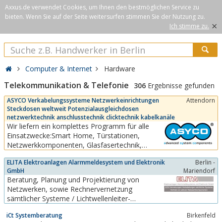
Axxus.de verwendet Cookies, um Ihnen den bestmöglichen Service zu
bieten. Wenn Sie auf der Seite weitersurfen stimmen Sie der Nutzung zu.
×
Ich stimme zu.
Computer & Internet
Hardware
Telekommunikation & Telefonie
306
Ergebnisse gefunden
ASYCO Verkabelungssysteme Netzwerkeinrichtungen
Attendorn
Steckdosen weltweit Potenzialausgleichdosen
netzwerktechnik anschlusstechnik clicktechnik kabelkanäle
Wir liefern ein komplettes Programm für alle
Einsatzwecke:Smart Home, Türstationen,
Netzwerkkomponenten, Glasfasertechnik,
Schranksysteme, Brüstungskanäle, Raumsäulen,
ELITA Elektroanlagen Alarmmeldesystem und Elektronik
Berlin -
Tischsäulen, Energiesäulen, Aufputzgehäuse,
GmbH
Mariendorf
Unterflursysteme, Schalterprogramm,
Beratung, Planung und Projektierung von
Steckdosen, Dateneinsätze, Kabel,
Netzwerken, sowie Rechnervernetzung
Kabeltraganlagen etc. Mit der...
sämtlicher Systeme / Lichtwellenleiter-
Verkabelung / strukturierte Verkabelung /
iCt Systemberatung
Birkenfeld
Wartung / 24h -Service / Elektroinstallation /