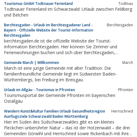
Tourismus GmbH Todtnauer Ferienland
Todtnau
Todtnauer Ferienland im Schwarzwald: Urlaub zwischen Feldberg
und Belchen
Berchtesgaden - Urlaub im Berchtesgadener Land -
Berchtesgaden
Bayern - Offizielle Website der Tourist-Information
Berchtesgaden
berchtesgaden.de ist die offizielle Website der Tourist-
Information Berchtesgaden. Hier können Sie Zimmer und
Ferienwohnungen buchen und sich über Berchtesgaden,
Veranstaltungen, den Watzmann, den Königssee, den
Gemeinde March | Willkommen
March
Obersalzberg und vieles mehr informieren.
March ist eine junge Gemeinde mit alter Tradition. Die
familienfreundliche Gemeinde liegt im Südwesten Baden-
Württembergs, bei Freiburg im Breisgau.
Urlaub im Allgäu - Tourismus in Pfronten
Pfronten
Tourismusportal der Gemeinde Pfronten im bayerischen
Ostallgäu
Wandern Kunst&Kultur Familien Urlaub Gesundheitsregion
Herrischried
Ausflugsziele Schwarzwald Baden Württemberg
Hier im Süden des Südschwarzwaldes gibt es ein kleines
Fleckchen unberührter Natur – das ist der Hotzenwald – die drei
Gemeinden Görwihl und Herrischried sowie Rickenbach mit ihren