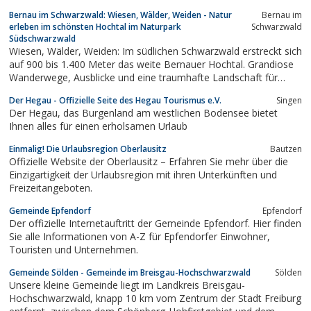
Ortsteilen ideal zum Wandern oder Nordic Walking. Oberhalb der
Bernau im Schwarzwald: Wiesen, Wälder, Weiden - Natur
Bernau im
Rheinebene erstreckt sich die sanfte, typische Hügellandschaft
erleben im schönsten Hochtal im Naturpark
Schwarzwald
des Hotzenwaldes...
Südschwarzwald
Wiesen, Wälder, Weiden: Im südlichen Schwarzwald erstreckt sich
auf 900 bis 1.400 Meter das weite Bernauer Hochtal. Grandiose
Wanderwege, Ausblicke und eine traumhafte Landschaft für
Naturgenießer.
Der Hegau - Offizielle Seite des Hegau Tourismus e.V.
Singen
Der Hegau, das Burgenland am westlichen Bodensee bietet
Ihnen alles für einen erholsamen Urlaub
Einmalig! Die Urlaubsregion Oberlausitz
Bautzen
Offizielle Website der Oberlausitz – Erfahren Sie mehr über die
Einzigartigkeit der Urlaubsregion mit ihren Unterkünften und
Freizeitangeboten.
Gemeinde Epfendorf
Epfen­dorf
Der offizielle Internetauftritt der Gemeinde Epfendorf. Hier finden
Sie alle Informationen von A-Z für Epfendorfer Einwohner,
Touristen und Unternehmen.
Gemeinde Sölden - Gemeinde im Breisgau-Hochschwarzwald
Sölden
Unsere kleine Gemeinde liegt im Landkreis Breisgau-
Hochschwarzwald, knapp 10 km vom Zentrum der Stadt Freiburg