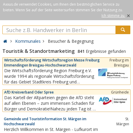
Axxus.de verwendet Cookies, um Ihnen den bestmöglichen Service zu
bieten. Wenn Sie auf der Seite weitersurfen stimmen Sie der Nutzung zu.
×
Ich stimme zu.
Kommunales
Besucher & Begegnung
Touristik & Standortmarketing
841
Ergebnisse gefunden
Wirtschaftsförderung Wirtschaftsregion Messe Freiburg
Freiburg im
Emmendingen Breisgau-Hochschwarzwald
Breisgau
Die Wirtschaftsförderung Region Freiburg e.V.
wurde 1994 als regionale Wirtschaftsförderung
für das Gebiet Stadtkreis Freiburg und
Landkreise Breisgau-Hochschwarzwald und
AfD Kreisverband Oder Spree
Grünheide
Emmendingen als eingetragener Verein mit Sitz
Das Kartell der Altparteien gegen die AfD steht
in Freiburg in Süddeutschland gegründet.Das
auf allen Ebenen – zum immensen Schaden für
Team der Wirtschaftsförderung Region Freiburg
Bürger und Demokratie!Nahezu jeden Tag ist zu
hat ein offenes Ohr...
beobachten, dass die Altparteien sich auf allen
Gemeinde und Touristinformation St. Märgen im
St.
Ebenen gegen die AfD zu einem höchst
Hochschwarzwald
Märgen
undemokratischen Kartell zusammenschließen.
Herzlich Willkommen in St. Märgen - Lufkurort im
So soll die AfD aus dem politischen Diskurs