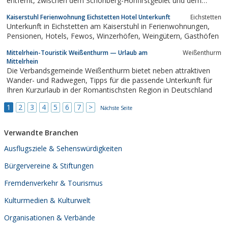
entfernt, zwischen dem Schönberg-Hohfirstgebiet und dem
Schwarzwald.
Kaiserstuhl Ferienwohnung Eichstetten Hotel Unterkunft
Eichstetten
Unterkunft in Eichstetten am Kaiserstuhl in Ferienwohnungen,
Pensionen, Hotels, Fewos, Winzerhöfen, Weingütern, Gasthöfen
Mittelrhein-Touristik Weißenthurm — Urlaub am
Weißenthurm
Mittelrhein
Die Verbandsgemeinde Weißenthurm bietet neben attraktiven
Wander- und Radwegen, Tipps für die passende Unterkunft für
Ihren Kurzurlaub in der Romantischsten Region in Deutschland
1
2
3
4
5
6
7
>
Nächste Seite
Verwandte Branchen
Ausflugsziele & Sehenswürdigkeiten
Bürgervereine & Stiftungen
Fremdenverkehr & Tourismus
Kulturmedien & Kulturwelt
Organisationen & Verbände