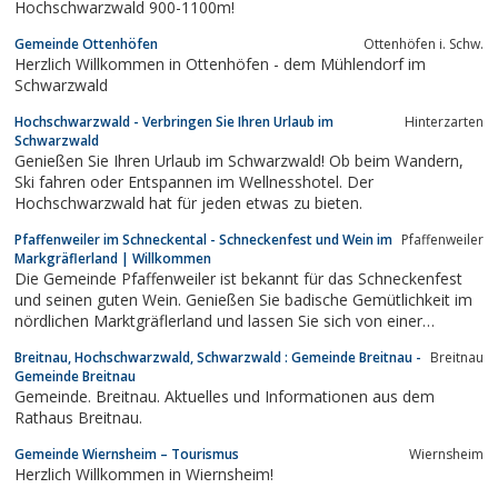
Hochschwarzwald 900-1100m!
verdrängt und...
Gemeinde Ottenhöfen
Ottenhöfen i. Schw.
Herzlich Willkommen in Ottenhöfen - dem Mühlendorf im
Schwarzwald
Hochschwarzwald - Verbringen Sie Ihren Urlaub im
Hinterzarten
Schwarzwald
Genießen Sie Ihren Urlaub im Schwarzwald! Ob beim Wandern,
Ski fahren oder Entspannen im Wellnesshotel. Der
Hochschwarzwald hat für jeden etwas zu bieten.
Pfaffenweiler im Schneckental - Schneckenfest und Wein im
Pfaffenweiler
Markgräflerland | Willkommen
Die Gemeinde Pfaffenweiler ist bekannt für das Schneckenfest
und seinen guten Wein. Genießen Sie badische Gemütlichkeit im
nördlichen Marktgräflerland und lassen Sie sich von einer
einzigartigen Landschaft verzaubern.
Breitnau, Hochschwarzwald, Schwarzwald : Gemeinde Breitnau -
Breitnau
Gemeinde Breitnau
Gemeinde. Breitnau. Aktuelles und Informationen aus dem
Rathaus Breitnau.
Gemeinde Wiernsheim – Tourismus
Wiernsheim
Herzlich Willkommen in Wiernsheim!