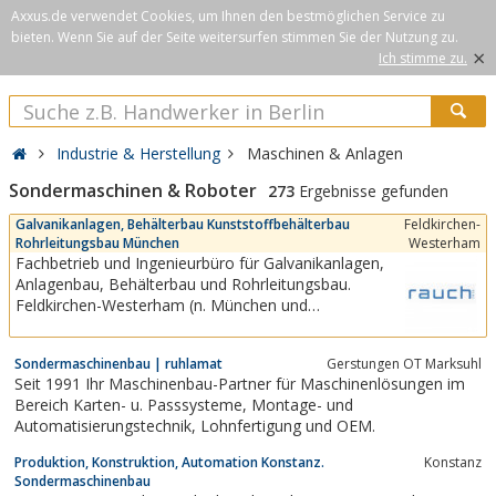
Axxus.de verwendet Cookies, um Ihnen den bestmöglichen Service zu
bieten. Wenn Sie auf der Seite weitersurfen stimmen Sie der Nutzung zu.
×
Ich stimme zu.
Industrie & Herstellung
Maschinen & Anlagen
Sondermaschinen & Roboter
273
Ergebnisse gefunden
Galvanikanlagen, Behälterbau Kunststoffbehälterbau
Feldkirchen-
Rohrleitungsbau München
Westerham
Fachbetrieb und Ingenieurbüro für Galvanikanlagen,
Anlagenbau, Behälterbau und Rohrleitungsbau.
Feldkirchen-Westerham (n. München und
Rosenheim).Unser Ingenieurbüro für Galvanik verfügt
über fundierte wissenschaftlich-technische
Sondermaschinenbau | ruhlamat
Gerstungen OT Marksuhl
Kompetenz.Individuelle Beratung und professionelle
Seit 1991 Ihr Maschinenbau-Partner für Maschinenlösungen im
Ausführung für die Umsetzung Ihrer...
Bereich Karten- u. Passsysteme, Montage- und
Automatisierungstechnik, Lohnfertigung und OEM.
Produktion, Konstruktion, Automation Konstanz.
Konstanz
Sondermaschinenbau