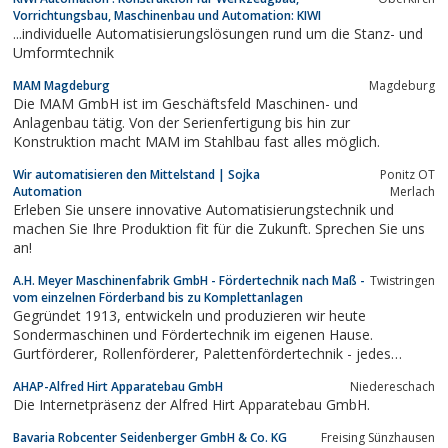
Vorrichtungsbau, Maschinenbau und Automation: KIWI
...individuelle Automatisierungslösungen rund um die Stanz- und
Umformtechnik
MAM Magdeburg
Magdeburg
Die MAM GmbH ist im Geschäftsfeld Maschinen- und
Anlagenbau tätig. Von der Serienfertigung bis hin zur
Konstruktion macht MAM im Stahlbau fast alles möglich.
Wir automatisieren den Mittelstand | Sojka
Ponitz OT
Automation
Merlach
Erleben Sie unsere innovative Automatisierungstechnik und
machen Sie Ihre Produktion fit für die Zukunft. Sprechen Sie uns
an!
A.H. Meyer Maschinenfabrik GmbH - Fördertechnik nach Maß -
Twistringen
vom einzelnen Förderband bis zu Komplettanlagen
Gegründet 1913, entwickeln und produzieren wir heute
Sondermaschinen und Fördertechnik im eigenen Hause.
Gurtförderer, Rollenförderer, Palettenfördertechnik - jedes
Fördersystem ist kundenspezifisch zugeschnitten - nach Ihren
AHAP-Alfred Hirt Apparatebau GmbH
Niedereschach
Anforderungen und unserem Qualitätsanspruch. Erprobt und
Die Internetpräsenz der Alfred Hirt Apparatebau GmbH.
kostengünstig aus unserem Baukastensystem...
Bavaria Robcenter Seidenberger GmbH & Co. KG
Freising Sünzhausen