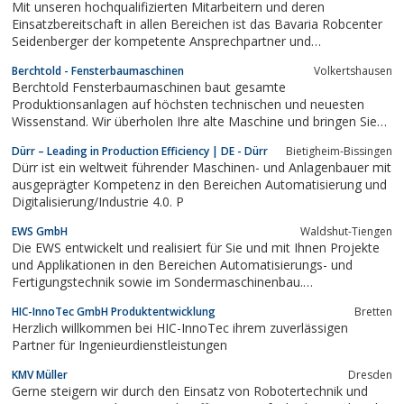
Mit unseren hochqualifizierten Mitarbeitern und deren
Einsatzbereitschaft in allen Bereichen ist das Bavaria Robcenter
Seidenberger der kompetente Ansprechpartner und
Problemlöser für schlüsselfertige Roboter- und
Berchtold - Fensterbaumaschinen
Volkertshausen
Automatisierungssysteme in der Kunststoffindustrie.Unsere
Berchtold Fensterbaumaschinen baut gesamte
Roboter-Produktpalette erstreckt sich über Linearroboter...
Produktionsanlagen auf höchsten technischen und neuesten
Wissenstand. Wir überholen Ihre alte Maschine und bringen Sie
wieder auf den neuesten Stand. Egal ob Holz- oder
Dürr – Leading in Production Efficiency | DE - Dürr
Bietigheim-Bissingen
Kunststofffertigung wir sind der richtige Ansprechpartner für Sie.
Dürr ist ein weltweit führender Maschinen- und Anlagenbauer mit
ausgeprägter Kompetenz in den Bereichen Automatisierung und
Digitalisierung/Industrie 4.0. P
EWS GmbH
Waldshut-Tiengen
Die EWS entwickelt und realisiert für Sie und mit Ihnen Projekte
und Applikationen in den Bereichen Automatisierungs- und
Fertigungstechnik sowie im Sondermaschinenbau.
Bedarfsorientierte Dienstleistungen wie CAD-Konstruktion und
HIC-InnoTec GmbH Produktentwicklung
Bretten
die Herstellung von Sonderbauteilen in kleineren Stückzahlen
Herzlich willkommen bei HIC-InnoTec ihrem zuverlässigen
ergänzen unser Leistungsspektrum.Von...
Partner für Ingenieurdienstleistungen
KMV Müller
Dresden
Gerne steigern wir durch den Einsatz von Robotertechnik und