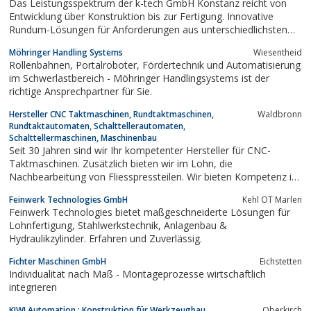
Das Leistungsspektrum der k-tech GmbH Konstanz reicht von
Entwicklung über Konstruktion bis zur Fertigung. Innovative
Rundum-Lösungen für Anforderungen aus unterschiedlichsten
Branchen
Möhringer Handling Systems
Wiesentheid
Rollenbahnen, Portalroboter, Fördertechnik und Automatisierung
im Schwerlastbereich - Möhringer Handlingsystems ist der
richtige Ansprechpartner für Sie.
Hersteller CNC Taktmaschinen, Rundtaktmaschinen,
Waldbronn
Rundtaktautomaten, Schalttellerautomaten,
Schalttellermaschinen, Maschinenbau
Seit 30 Jahren sind wir Ihr kompetenter Hersteller für CNC-
Taktmaschinen. Zusätzlich bieten wir im Lohn, die
Nachbearbeitung von Fliesspressteilen. Wir bieten Kompetenz in
Zerspanungstechnik durch jahrzehntelange Erfahrung in der
Feinwerk Technologies GmbH
Kehl OT Marlen
Entwicklung und Herstellung von CNC-Rundtaktmaschinen. Wir
Feinwerk Technologies bietet maßgeschneiderte Lösungen für
entwickeln und produzieren innovativen...
Lohnfertigung, Stahlwerkstechnik, Anlagenbau &
Hydraulikzylinder. Erfahren und Zuverlässig.
Fichter Maschinen GmbH
Eichstetten
Individualität nach Maß - Montageprozesse wirtschaftlich
integrieren
KIWI Automation : Konstruktion für Werkzeugbau,
Oberkirch