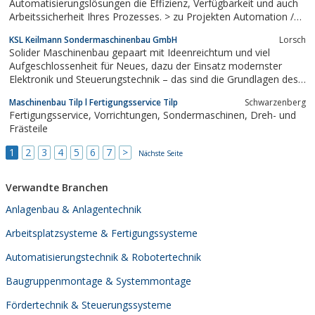
Automatisierungslösungen die Effizienz, Verfügbarkeit und auch
Arbeitssicherheit Ihres Prozesses. > zu Projekten Automation /
Robotik Durch unsere jahrzehntelange Erfahrung im Bereich
KSL Keilmann Sondermaschinenbau GmbH
Lorsch
Verpackungstechnik bieten wir Ihnen gern auf Ihr Produkt und
Solider Maschinenbau gepaart mit Ideenreichtum und viel
Ihre Anforderungen...
Aufgeschlossenheit für Neues, dazu der Einsatz modernster
Elektronik und Steuerungstechnik – das sind die Grundlagen des
Erfolges der KSL Keilmann Sondermaschinenbau GmbH Lorsch.
Maschinenbau Tilp l Fertigungsservice Tilp
Schwarzenberg
Wir sind Hersteller innovativer Nähsysteme und
Fertigungsservice, Vorrichtungen, Sondermaschinen, Dreh- und
Automatisierungstechniken zur Verarbeitung...
Frästeile
1
2
3
4
5
6
7
>
Nächste Seite
Verwandte Branchen
Anlagenbau & Anlagentechnik
Arbeitsplatzsysteme & Fertigungssysteme
Automatisierungstechnik & Robotertechnik
Baugruppenmontage & Systemmontage
Fördertechnik & Steuerungssysteme