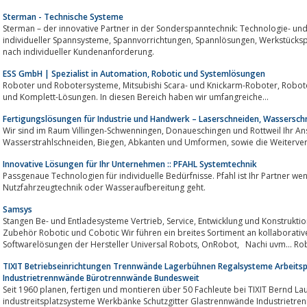
Sterman - Technische Systeme
Sterman – der innovative Partner in der Sonderspanntechnik: Technologie- und 
individueller Spannsysteme, Spannvorrichtungen, Spannlösungen, Werkstückspannung, Spannfutter und Spannwerkzeuge
nach individueller Kundenanforderung.
ESS GmbH | Spezialist in Automation, Robotic und Systemlösungen
Roboter und Robotersysteme, Mitsubishi Scara- und Knickarm-Roboter, Roboter Service Mitsubishi-Roboter, Roboter Teil-
und Komplett-Lösungen. In diesen Bereich haben wir umfangreiche...
Fertigungslösungen für Industrie und Handwerk – Laserschneiden, Wassersch
Wir sind im Raum Villingen-Schwenningen, Donaueschingen und Rottweil Ihr Ansprechpartner für Laserschneiden,
Wasserstrahlschneiden, Biegen, Abka
Innovative Lösungen für Ihr Unternehmen :: PFAHL Systemtechnik
Passgenaue Technologien für individuelle Bedürfnisse. Pfahl ist Ihr Partner wenn es um Sy
Nutzfahrzeugtechnik oder Wasseraufbereitung geht.
Samsys
Stangen Be- und Entladesysteme Vertrieb, Service, Entwicklung und Konstruktion Stangenlader Entladeautomat Weiteres
Zubehör Robotic und Cobotic Wir führen ein breites Sortiment an kollaborativen Robotern, Greifern, Per
Softwarelösungen der Hersteller Universal Robots, OnRobot
TIXIT Betriebseinrichtungen Trennwände Lagerbühnen Regalsysteme Arbeit
Industrietrennwände Bürotrennwände Bundesweit
Seit 1960 planen, fertigen und montieren über 50 Fachleute bei TIXIT Bernd Lauffer hochwertige und flexible Produkte für den
industreitsplatzsysteme Werkbänke Schutzgitter Glastrennwände Industrietrennwände Büiellen Innenausbau,