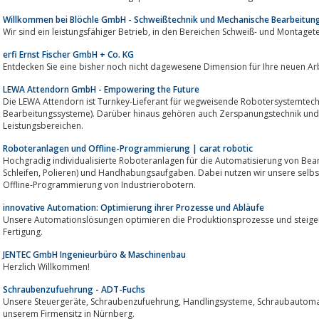
Willkommen bei Blöchle GmbH - Schweißtechnik und Mechanische Bearbeitun
erfi Ernst Fischer GmbH + Co. KG
Entdecken Sie eine bisher noch nicht dagewesene Dimension für Ihre neuen Ar
LEWA Attendorn GmbH - Empowering the Future
Die LEWA Attendorn ist Turnkey-Lieferant für wegweisende Robotersystemtech
Bearbeitungssysteme). Darüber hinaus gehören auch Zerspanungstechnik und 
Leistungsbereichen.
Roboteranlagen und Offline-Programmierung | carat robotic
Hochgradig individualisierte Roboteranlagen für die Automatisierung von Bearbeit
Schleifen, Polieren) und Handhabungsaufgaben. Dabei nutzen wir unsere selbstentwickelte Software für die Simulation und
Offline-Programmierung von Industrierobotern.
innovative Automation: Optimierung ihrer Prozesse und Abläufe
Unsere Automationslösungen optimieren die Produktionsprozesse und steigern 
Fertigung.
JENTEC GmbH Ingenieurbüro & Maschinenbau
Herzlich Willkommen!
Schraubenzufuehrung - ADT-Fuchs
Unsere Steuergeräte, Schraubenzufuehrung, Handlingsysteme, Schraubautomaten und Sonderlösungen fertigen wir an
unserem Firmensitz in Nürnberg.