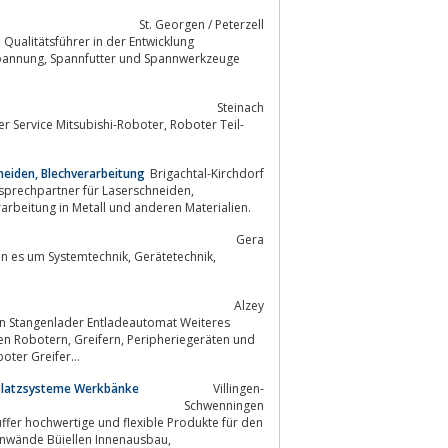
St. Georgen / Peterzell
Qualitätsführer in der Entwicklung
Steinach
neiden, Blechverarbeitung
Brigachtal-Kirchdorf
nten und Umformen, sowie die Weiterverarbeitung in Metall und anderen Materialien.
Gera
stemtechnik, Gerätetechnik,
Alzey
ipheriegeräten und
, Nachi uvm… Roboter Greifer...
splatzsysteme Werkbänke
Villingen-
Schwenningen