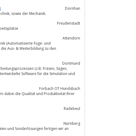
g
Dornhan
Wir sind ein leistungsfähiger Betrieb, in den Bereichen Schweiß- und Montagetechnik, sowie der Mechanik.
Freudenstadt
beitsplätze
Attendorn
nik (Automatisierte Füge- und
die Aus- & Weiterbildung zu den
Dortmund
ungsprozessen (z.B. Fräsen, Sägen,
Forbach OT Hundsbach
dabei die Qualität und Produktivität Ihrer
Radebeul
Nürnberg