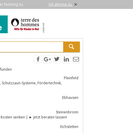
×
er Nutzung zu.
Ich stimme zu.
efunden
Pleinfeld
k,
Ebhausen
Steinenbronn
Mit flexiblen Roboterzellen wirtschaftlicher produzieren | ✚ Output erhöhen & Kosten senken | ► Jetzt beraten lassen!
Eichstetten