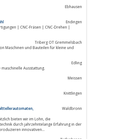
Ebhausen
hl
Endingen
rtigungen | CNC-Fräsen | CNC-Drehen |
Triberg OT Gremmelsbach
on Maschinen und Bauteilen für kleine und
Edling
etallbau - ISO 9001 - Konstruktion, umfassende maschinelle Ausstattung.
Meissen
Knittlingen
lttellerautomaten,
Waldbronn
ich bieten wir im Lohn, die
echnik durch jahrzehntelange Erfahrung in der
roduzieren innovativen...