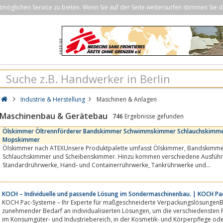
öglichen Service zu bieten. Wenn Sie auf der Seite weitersurfen stimmen Sie d
Industrie & Herstellung
Maschinen & Anlagen
Maschinenbau & Gerätebau
746
Ergebnisse gefunden
Ölskimmer Öltrennförderer Bandskimmer Schwimmskimmer Schlauchskimme
Mopskimmer
Ölskimmer nach ATEXUnsere Produktpalette umfasst Ölskimmer, Bandskimmer, Schwimmskimmer sowie
Schlauchskimmer und Scheibenskimmer. Hinzu kommen verschiedene Ausführ
Standardrührwerke, Hand- und Containerrührwerke, Tankrührwerke und
Belüftungsrührwerke.Schwimmskimmer jetzt auch mit angebauter...
KOCH – Individuelle und passende Lösung im Sondermaschinenbau. | KOCH 
KOCH Pac-Systeme – Ihr Experte für maßgeschneiderte VerpackungslösungenB
zunehmender Bedarf an individualisierten Lösungen, um die verschiedensten Produkte passend und sicher zu verpacken. Ob
im Konsumgüter- und Industriebereich, in der Kosmetik- und Kör