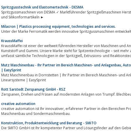
Spritzgusstechnik und Elastomertechnik - DESMA
Spritzgussmaschinen von DESMA ✓ Marktführender Spritzgießmaschinen Herste
und Silikonformartikeln ►
Milacron | Plastics processing equipment, technologies and services.
KraussMaffei
KraussMaffei ist einer der weltweit führenden Hersteller von Maschinen und A
Kunststoff und Gummi. Unsere Marke steht für Spitzentechnologie – seit mehr 
umfasst sämtliche Technologien in der Spritzgieß, Extrusions- und Reakt
Mutz Maschinenbau - Ihr Partner im Bereich Maschinen- und Anlagenbau, Aut
| EasySprint
Mutz Maschinenbau in Dornstetten | Ihr Partner im Bereich Maschinen- und Anlagenbau, Automati
Linearsysteme | EasySprint
Rott Sarstedt Zerspanung GmbH - RSZ
Zerspanen, Drehen und Fräsen auf modernsten Anlagen von Trumpf. Blec
creative automation
creative automation ist Ihr innovativer, erfahrener Partner in den Bereichen Produkt- und Verfahrensentwicklung,
Maschinenbau und Sondermaschinenbau.
Konstruktion, Produktentwicklung und Beratung - SMiTO
Die SMITO GmbH ist Ihr kompetenter Partner und Lösungsfinder auf den Gebie