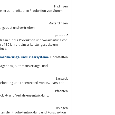
Fridingen
ller zur profitablen Produktion von Gummi-
Malterdingen
Unter der Marke Ferromatik werden innovative Spritzgussmaschinen entwickelt, gebaut und vertrieben.
Parsdorf
nlagen für die Produktion und Verarbeitung von
als 180 Jahren. Unser Leistungsspektrum
ionstechnik.
omatisierungs- und Linearsysteme
Dornstetten
sierungs- und
Sarstedt
hbearbeitung und Lasertechnik von RSZ Sarstedt.
Pfronten
Tübingen
ten der Produktentwicklung und Konstruktion