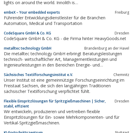
lights on around the world. Innolith is…
embeX – Your embedded experts
Freiburg
Führender Entwicklungsdienstleister für die Branchen
Automation, Medical und Transportation
CodeSquare GmbH & Co. KG
Dresden
CodeSquare GmbH & Co. KG - die Firma hinter HeavyGoods.net
metalltec technology GmbH
Brandenburg an der Havel
Die metalltec technology GmbH erbringt Beratungsleistungen
technisch- wirtschaftlicher Art, Managementleistungen und
Ingenieurleistungen in den Bereichen Energie- und
Ressourceneffizienz technischer Systeme in Industrie, Bahn und
Sächsisches Textilforschungsinstitut e.V.
Chemnitz
Gewerbe.
Unser Institut ist eine gemeinnützige Forschungseinrichtung im
Freistaat Sachsen, die sich den langjährigen Traditionen
sächsischer Textilforschung verpflichtet fühlt.
Flexible Einspritzlösungen für Spritzgießmaschinen | Sicher,
Dresden
stabil, effizient
Wir entwickeln, produzieren und vertreiben flexible
Einspritzlösungen für Ein- sowie Mehrkomponenten- und für
Vertikal-Spritzgießmaschinen.
KI-Fortschrittszentrum
Stuttgart