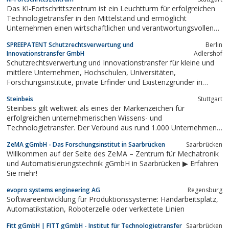
Das KI-Fortschrittszentrum ist ein Leuchtturm für erfolgreichen
Technologietransfer in den Mittelstand und ermöglicht
Unternehmen einen wirtschaftlichen und verantwortungsvollen
Einsatz von Künstlicher Intelligenz und Robotik ...
SPREEPATENT Schutzrechtsverwertung und
Berlin
Innovationstransfer GmbH
Adlershof
Schutzrechtsverwertung und Innovationstransfer für kleine und
mittlere Unternehmen, Hochschulen, Universitäten,
Forschungsinstitute, private Erfinder und Existenzgründer in
Europa und Asien (Japan, Korea); Verhandlungssprachen:
Steinbeis
Stuttgart
englisch, japanisch, russisch
Steinbeis gilt weltweit als eines der Markenzeichen für
erfolgreichen unternehmerischen Wissens- und
Technologietransfer. Der Verbund aus rund 1.000 Unternehmen
ist in Forschung & Entwicklung, Beratung & Expertisen sowie
ZeMA gGmbH - Das Forschungsinstitut in Saarbrücken
Saarbrücken
Aus- und Weiterbildung aktiv.
Willkommen auf der Seite des ZeMA – Zentrum für Mechatronik
und Automatisierungstechnik gGmbH in Saarbrücken ▶ Erfahren
Sie mehr!
evopro systems engineering AG
Regensburg
Softwareentwicklung für Produktionssysteme: Handarbeitsplatz,
Automatikstation, Roboterzelle oder verkettete Linien
Fitt gGmbH | FITT gGmbH - Institut für Technologietransfer
Saarbrücken