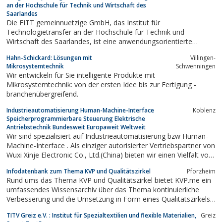
an der Hochschule für Technik und Wirtschaft des
Saarlandes
Die FITT gemeinnuetzige GmbH, das Institut für
Technologietransfer an der Hochschule für Technik und
Wirtschaft des Saarlandes, ist eine anwendungsorientierte
Forschungseinrichtung mit ueber 90 Beschaeftigten. 1985
Hahn-Schickard: Lösungen mit
Villingen-
gegruendet, gilt sie heute als ein Best-Practice-Beispiel zur
Mikrosystemtechnik
Schwenningen
Organisation der erfolgreichen Zusammenarbeit zwischen...
Wir entwickeln für Sie intelligente Produkte mit
Mikrosystemtechnik: von der ersten Idee bis zur Fertigung -
branchenübergreifend.
Industrieautomatisierung Human-Machine-Interface
Koblenz
Speicherprogrammierbare Steuerung Elektrische
Antriebstechnik Bundesweit Europaweit Weltweit
Wir sind spezialisiert auf Industrieautomatisierung bzw Human-
Machine-Interface . Als einziger autorisierter Vertriebspartner von
Wuxi Xinje Electronic Co., Ltd.(China) bieten wir einen Vielfalt von
Produkten im Bereich von speicherprogrammierbare Steuerung
Infodatenbank zum Thema KVP und Qualitätszirkel
Pforzheim
und elektrische Antriebstechnik an. Ebenfalls leisten wir
Rund ums das Thema KVP und Qualitätszirkel bietet KVP.me ein
Kundenschulung,...
umfassendes Wissensarchiv über das Thema kontinuierliche
Verbesserung und die Umsetzung in Form eines Qualitätszirkels
an. KVP eignet sich sehr gut, um in Teamarbeit
TITV Greiz e.V. : Institut für Spezialtextilien und flexible Materialien,
Greiz
Prozessoptimierung und Organisationsoptimierung zu betreiben.