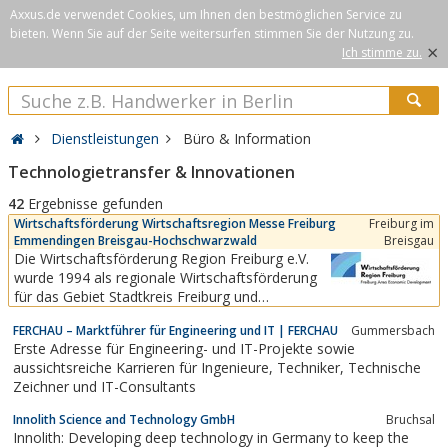
Axxus.de verwendet Cookies, um Ihnen den bestmöglichen Service zu
bieten. Wenn Sie auf der Seite weitersurfen stimmen Sie der Nutzung zu.
×
Ich stimme zu.
Dienstleistungen
Büro & Information
Technologietransfer & Innovationen
42
Ergebnisse gefunden
Wirtschaftsförderung Wirtschaftsregion Messe Freiburg
Freiburg im
Emmendingen Breisgau-Hochschwarzwald
Breisgau
Die Wirtschaftsförderung Region Freiburg e.V.
wurde 1994 als regionale Wirtschaftsförderung
für das Gebiet Stadtkreis Freiburg und
Landkreise Breisgau-Hochschwarzwald und
FERCHAU – Marktführer für Engineering und IT | FERCHAU
Gummersbach
Emmendingen als eingetragener Verein mit Sitz
Erste Adresse für Engineering- und IT-Projekte sowie
in Freiburg in Süddeutschland gegründet.Das
aussichtsreiche Karrieren für Ingenieure, Techniker, Technische
Team der Wirtschaftsförderung Region Freiburg
Zeichner und IT-Consultants
hat ein offenes Ohr...
Innolith Science and Technology GmbH
Bruchsal
Innolith: Developing deep technology in Germany to keep the