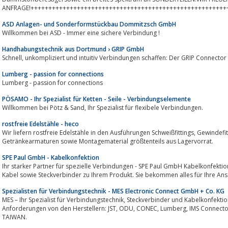
ANFRAGE!+++++++++++++++++++++++++++++++++++++++++++++++++++++++
ASD Anlagen- und Sonderformstückbau Dommitzsch GmbH
Willkommen bei ASD - Immer eine sichere Verbindung !
Handhabungstechnik aus Dortmund › GRIP GmbH
Schnell, unkompliziert und intuitiv Verbindungen schaffen: Der GRIP Connector
Lumberg - passion for connections
Lumberg - passion for connections
PÖSAMO - Ihr Spezialist für Ketten - Seile - Verbindungselemente
Willkommen bei Pötz & Sand, Ihr Spezialist für flexibele Verbindungen.
rostfreie Edelstähle - heco
Wir liefern rostfreie Edelstähle in den Ausführungen Schweißfittings, Gewindefittings, Industriearmaturen, Flansche, Systeme,
Getränkearmaturen sowie Montagematerial größtenteils aus Lagervorrat.
SPE Paul GmbH - Kabelkonfektion
Ihr starker Partner für spezielle Verbindungen - SPE Paul GmbH Kabelkonfekti
Kabel sowie Steckverbinder zu Ihrem Produkt. Sie bekommen alles für Ihre Ans
Spezialisten für Verbindungstechnik - MES Electronic Connect GmbH + Co. KG
MES – Ihr Spezialist für Verbindungstechnik, Steckverbinder und Kabelkonfektionen. Individuelle Lösungen für unterschiedliche
Anforderungen von den Herstellern: JST, ODU, CONEC, Lumberg, IMS Connector Systems und Steckverbinder MADE IN
TAIWAN.