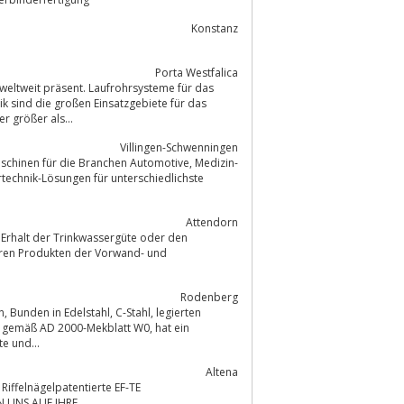
Konstanz
Porta Westfalica
weltweit präsent. Laufrohrsysteme für das
k sind die großen Einsatzgebiete für das
 größer als...
Villingen-Schwenningen
nen für die Branchen Automotive, Medizin-
rtechnik-Lösungen für unterschiedlichste
Attendorn
 Erhalt der Trinkwassergüte oder den
eren Produkten der Vorwand- und
Rodenberg
e und...
Altena
N UNS AUF IHRE