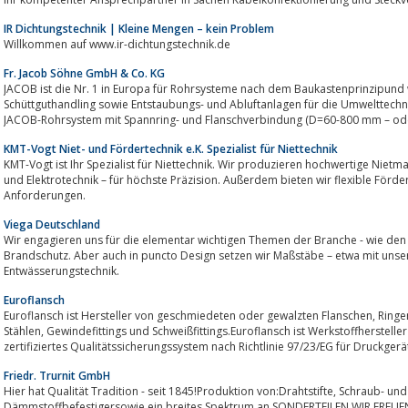
IR Dichtungstechnik | Kleine Mengen – kein Problem
Willkommen auf www.ir-dichtungstechnik.de
Fr. Jacob Söhne GmbH & Co. KG
JACOB ist die Nr. 1 in Europa für Rohrsysteme nach dem Baukastenprinzipund 
Schüttguthandling sowie Entstaubungs- und Abluftanlagen für die Umwelttechni
JACOB-Rohrsystem mit Spannring- und Flanschverbindung (D=60-800 mm – oder
KMT-Vogt Niet- und Fördertechnik e.K. Spezialist für Niettechnik
KMT-Vogt ist Ihr Spezialist für Niettechnik. Wir produzieren hochwertige Nietmaschi
und Elektrotechnik – für höchste Präzision. Außerdem bieten wir flexible Förde
Anforderungen.
Viega Deutschland
Wir engagieren uns für die elementar wichtigen Themen der Branche - wie den
Brandschutz. Aber auch in puncto Design setzen wir Maßstäbe – etwa mit uns
Entwässerungstechnik.
Euroflansch
Euroflansch ist Hersteller von geschmiedeten oder gewalzten Flanschen, Ringen, Bunden in Edelstahl, C-Stahl, legierten
Stählen, Gewindefittings und Schweißfittings.Euroflansch ist Werkstoffhersteller gemäß AD 2000-Mekblatt W0, hat ein
zertifiziertes Qualitätssicherungssystem nach Richtlinie 97/23/EG für Druckgerät
Friedr. Trurnit GmbH
Hier hat Qualität Tradition - seit 1845!Produktion von:Drahtstifte, Schraub- und Riffelnägelpatentierte EF-TE
Dämmstoffbefestigersowie ein breites Spektrum an SONDERTEILEN.WIR FREUE