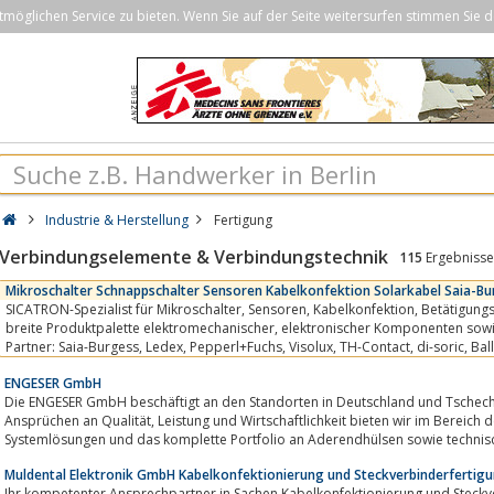
öglichen Service zu bieten. Wenn Sie auf der Seite weitersurfen stimmen Sie d
Industrie & Herstellung
Fertigung
Verbindungselemente & Verbindungstechnik
115
Ergebnisse
Mikroschalter Schnappschalter Sensoren Kabelkonfektion Solarkabel Saia-Bu
SICATRON-Spezialist für Mikroschalter, Sensoren, Kabelkonfektion, Betätigungsmagnete und Motoren,
breite Produktpalette elektromechanischer, elektronischer Komponenten sowie Subsysteme.Unsere
Partner: Saia-Burgess, Ledex, Pepperl+Fuchs, Visolux, TH-Contact, di-soric, Balluff, EMAS, Digitus,
Johnsonelectric uvm....
EN­GESER GmbH
Die ENGESER GmbH beschäftigt an den Standorten in Deutschland und Tschechie
Ansprüchen an Qualität, Leistung und Wirtschaftlichkeit bieten wir im Bereich der Kabelkonfektion kundenorientierte
Systemlösungen und das komplette Portfolio an Aderendhülsen sowie technisch
Muldental Elektronik GmbH Kabelkonfektionierung und Steckverbinderfertig
Ihr kompetenter Ansprechpartner in Sachen Kabelkonfektionierung und Steckv