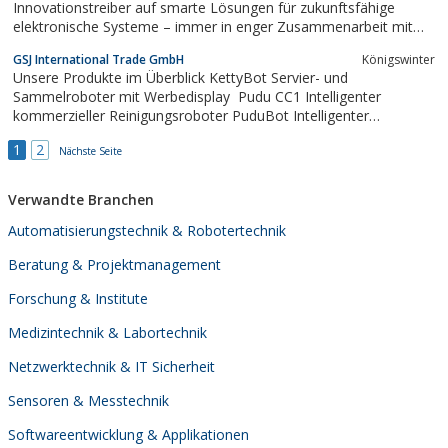
Innovationstreiber auf smarte Lösungen für zukunftsfähige
elektronische Systeme – immer in enger Zusammenarbeit mit
unseren Kunden.
GSJ International Trade GmbH
Königswinter
Unsere Produkte im Überblick KettyBot Servier- und
Sammelroboter mit Werbedisplay ­ Pudu CC1 Intelligenter
kommerzieller Reinigungsroboter PuduBot Intelligenter
Servierroboter Bellabot Innovativer Servierroboter Pudu HolaBot
1
2
Der effiziente Sammelroboter
Nächste Seite
Verwandte Branchen
Automatisierungstechnik & Robotertechnik
Beratung & Projektmanagement
Forschung & Institute
Medizintechnik & Labortechnik
Netzwerktechnik & IT Sicherheit
Sensoren & Messtechnik
Softwareentwicklung & Applikationen