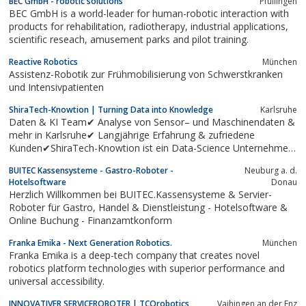
BEC GmbH - robotic solutions
Pfullingen
BEC GmbH is a world-leader for human-robotic interaction with
products for rehabilitation, radiotherapy, industrial applications,
scientific reseach, amusement parks and pilot training.
Reactive Robotics
München
Assistenz-Robotik zur Frühmobilisierung von Schwerstkranken
und Intensivpatienten
ShiraTech-Knowtion | Turning Data into Knowledge
Karlsruhe
Daten & KI Team✔ Analyse von Sensor– und Maschinendaten &
mehr in Karlsruhe✔ Langjährige Erfahrung & zufriedene
Kunden✔ShiraTech-Knowtion ist ein Data-Science Unternehmen
spezialisiert auf maschinelles Lernen und künstliche Intelligenz
BUITEC Kassensysteme - Gastro-Roboter -
Neuburg a. d.
zur Datenanalyse.
Hotelsoftware
Donau
Herzlich Willkommen bei BUITEC.Kassensysteme & Servier-
Roboter für Gastro, Handel & Dienstleistung - Hotelsoftware &
Online Buchung - Finanzamtkonform
Franka Emika - Next Generation Robotics.
München
Franka Emika is a deep-tech company that creates novel
robotics platform technologies with superior performance and
universal accessibility.
INNOVATIVER SERVICEROBOTER | TCOrobotics
Vaihingen an der Enz