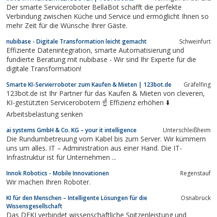
Der smarte Serviceroboter BellaBot schafft die perfekte
Verbindung zwischen Küche und Service und ermöglicht Ihnen so
mehr Zeit für die Wünsche Ihrer Gäste.
nubibase - Digitale Transformation leicht gemacht
Schweinfurt
Effiziente Datenintegration, smarte Automatisierung und
fundierte Beratung mit nubibase - Wir sind Ihr Experte für die
digitale Transformation!
Smarte KI-Servierroboter zum Kaufen & Mieten | 123bot.de
Gräfelfing
123bot.de ist Ihr Partner für das Kaufen & Mieten von cleveren,
KI-gestützten Servicerobotern ☝️ Effizienz erhöhen ⬇️
Arbeitsbelastung senken
ai systems GmbH & Co. KG – your it intelligence
Unterschleißheim
Die Rundumbetreuung vom Kabel bis zum Server. Wir kümmern
uns um alles. IT – Administration aus einer Hand. Die IT-
Infrastruktur ist für Unternehmen ...
Innok Robotics - Mobile Innovationen
Regenstauf
Wir machen Ihren Roboter.
KI für den Menschen – Intelligente Lösungen für die
Osnabrück
Wissensgesellschaft
Das DFKI verbindet wissenschaftliche Spitzenleistung und