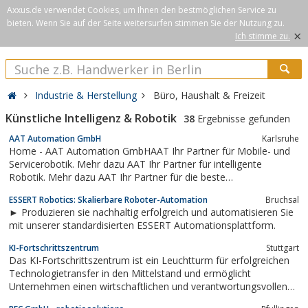
Axxus.de verwendet Cookies, um Ihnen den bestmöglichen Service zu
bieten. Wenn Sie auf der Seite weitersurfen stimmen Sie der Nutzung zu.
×
Ich stimme zu.
Industrie & Herstellung
Büro, Haushalt & Freizeit
Künstliche Intelligenz & Robotik
38
Ergebnisse gefunden
AAT Automation GmbH
Karlsruhe
Home - AAT Automation GmbHAAT Ihr Partner für Mobile- und
Servicerobotik. Mehr dazu AAT Ihr Partner für intelligente
Robotik. Mehr dazu AAT Ihr Partner für die beste
Steuerungstechnik. Mehr dazu
ESSERT Robotics: Skalierbare Roboter-Automation
Bruchsal
► Produzieren sie nachhaltig erfolgreich und automatisieren Sie
mit unserer standardisierten ESSERT Automationsplattform.
KI-Fortschrittszentrum
Stuttgart
Das KI-Fortschrittszentrum ist ein Leuchtturm für erfolgreichen
Technologietransfer in den Mittelstand und ermöglicht
Unternehmen einen wirtschaftlichen und verantwortungsvollen
Einsatz von Künstlicher Intelligenz und Robotik ...