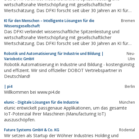
wirtschaftsnahe Wertschöpfung mit gesellschaftlicher
Wertschätzung. Das DFKI forscht seit über 30 Jahren an KI für
den Menschen und orientiert sich an gesellschaftlicher Relevanz
KI für den Menschen – Intelligente Lösungen für die
Bremen
und wissenschaftlicher Exzellenz in den entscheidenden
Wissensgesellschaft
zukunftsorientierten Forschungs- und...
Das DFKI verbindet wissenschaftliche Spitzenleistung und
wirtschaftsnahe Wertschöpfung mit gesellschaftlicher
Wertschätzung. Das DFKI forscht seit über 30 Jahren an KI für
den Menschen und orientiert sich an gesellschaftlicher Relevanz
Robotik und Automatisierung für Industrie und Bildung |
Neu-
und wissenschaftlicher Exzellenz in den entscheidenden
Variobotic GmbH
Ulm
zukunftsorientierten Forschungs- und...
Robotik Automatisierung in Industrie und Bildung - kostengünstig
und effizient. Wir sind offizieller DOBOT Vertriebspartner in
Deutschland!
| pi4
Berlin
Willkommen bei www.pi4.de
elunic - Digitale Lösungen für die Industrie
München
elunic entwickelt passgenaue Applikationen, um das gesamte
IoT-Potenzial Ihrer Maschinen (Manufacturing IoT)
auszuschöpfen.
Future Systems GmbH & Co. KG
Rödental
Wir setzen als Startup der Wöhner Industries Holding und