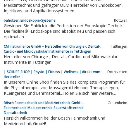
Medizintechnik und gefragter OEM-Hersteller von Endoskopen,
Injektions- und Applikationssystemen
baholzer, Endoskopie-Systeme
Rottweil
Gewinnen Sie Einblick in die Perfektion der Endoskopie-Technik.
Die flexline® -Endoskope sind absolut neu und passen sich
optimal an.
CM Instrumente GmbH – Hersteller von Chirurgie-, Dental-,
Tuttlingen
Cardio- und Mikrovaskular Instrumente in Tuttlingen
Hersteller von Chirurgie-, Dental-, Cardio- und Mikrovaskular
Instrumente in Tuttlingen
| SCHUPP SHOP | Physio | Fitness | Wellness | direkt vom
Dornstetten
Hersteller |
In unserem Online Shop finden Sie das komplette Programm für
die Physiotherapie: von Massagemitteln über Therapieliegen,
KLeingeräte und Lehrmaterial…Holen Sie sich hier weitere
Informationen Über Schupp: Seit nunmehr als 85 Jahren steht
Bösch Feinmechanik und Medizintechnik GmbH –
Gottenheim
Schupp für Qualität - Made in Germany und präsentiert als…
Feinmechanik Medizintechnik Sauerstofftechnik
Dentaltechnik
Herzlich willkommen bei der Bösch Feinmechanik und
Medizintechnik GmbH!