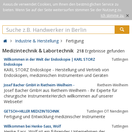
Axxus.de verwendet Cookies, um Ihnen den bestmöglichen Service zu
bieten. Wenn Sie auf der Seite weitersurfen stimmen Sie der Nutzung zu.
×
Ich stimme zu.
Industrie & Herstellung
Fertigung
Medizintechnik & Labortechnik
218
Ergebnisse gefunden
Willkommen in der Welt der Endoskopie | KARL STORZ
Tuttlingen
Endoskope
KARL STORZ Endoskope - Herstellung und Vertrieb von
Endoskopen, medizinischen Instrumenten und Geräten
Josef Bacher GmbH in Rietheim-Weilheim -
Rietheim-Weilheim
Josef Bacher GmbH aus Rietheim-Weilheim - Ihr Experte für
chirurgische InstrumenteHerzlich willkommen auf unserer
Webseite!
GETSCH+HILLER MEDIZINTECHNIK
Tuttlingen OT Nendingen
Fertigung und Entwicklung medizinischer Instrumente
Willkommen bei Henke-Sass, Wolf
Tuttlingen
Henke-Sass, Wolf ist ein führendes Unternehmen der