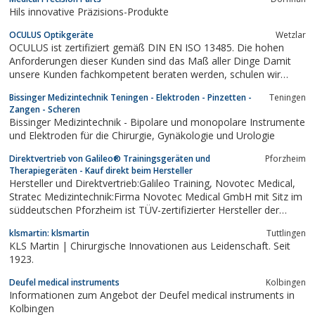
Hils innovative Präzisions-Produkte
OCULUS Optikgeräte
Wetzlar
OCULUS ist zertifiziert gemäß DIN EN ISO 13485. Die hohen
Anforderungen dieser Kunden sind das Maß aller Dinge Damit
unsere Kunden fachkompetent beraten werden, schulen wir
unsere Mitarbeiter. In über 75 Ländern werden OCULUS-
Bissinger Medizintechnik Teningen - Elektroden - Pinzetten -
Teningen
Produkte durch Fachhändler vor Ort angeboten. Für unsere
Zangen - Scheren
Anwender bieten wir Seminare und...
Bissinger Medizintechnik - Bipolare und monopolare Instrumente
und Elektroden für die Chirurgie, Gynäkologie und Urologie
Direktvertrieb von Galileo® Trainingsgeräten und
Pforzheim
Therapiegeräten - Kauf direkt beim Hersteller
Hersteller und Direktvertrieb:Galileo Training, Novotec Medical,
Stratec Medizintechnik:Firma Novotec Medical GmbH mit Sitz im
süddeutschen Pforzheim ist TÜV-zertifizierter Hersteller der
Galileo® Trainingsgeräte, der Galileo® Therapiegeräte und der
klsmartin: klsmartin
Tuttlingen
Leonardo Mechanography.Angeboten werden im Direktvertrieb...
KLS Martin | Chirurgische Innovationen aus Leidenschaft. Seit
1923.
Deufel medical instruments
Kolbingen
Informationen zum Angebot der Deufel medical instruments in
Kolbingen