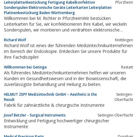
Leiterplattenbestückung Fertigung Kabelkonfektion
Pforzheim
Sonderspulen Elektronische Geräte Leiterkarten Leiterplatten
Platinenbestückung Baden Württemberg
Willkommen bei M. Richter in PforzheimWir bestücken
Leiterkarten für Sie, wir konfektionieren Ihre Kabel, wir wickeln
Sonderspulen, wir montieren und verdrahten elektronische
Geräte. Wir beschaffen das erforderliche Material dazu – regional
Richard Wolf
Knittlingen
oder weltweit.
Richard Wolf ist eines der führenden Medizintechnikunternehmen
im Bereich der Endoskopie. Entdecken Sie unsere Produkte für
Ihre Fachdisziplin!
Willkommen bei Getinge
Rastatt
Als führendes Medizintechnikunternehmen helfen wir unseren
Kunden im Gesundheitswesen und in der Biowissenschaft, die
zuverlässigste Behandlung und Heilung zu bieten.
HELMUT ZEPF Medizintechnik GmbH – Aesthetic is the
Seitingen-
Result
Oberflacht
Fabrik für zahnärztliche & chirurgische Instrumente
Josef Betzler - Surgical Instruments
Seitingen-Oberflacht
Entwicklung und Fertigung hochwertiger chirurgischer
Instrumente
Medical Precision Parts
Dornhan