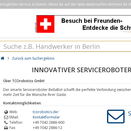
öglichen Service zu bieten. Wenn Sie auf der Seite weitersurfen stimmen Sie d
Zurück zum Suchergebnis
INNOVATIVER SERVICEROBOTER 
Über TCOrobotics GmbH
Der smarte Serviceroboter BellaBot schafft die perfekte Verbindung zwische
mehr Zeit für die Wünsche Ihrer Gäste.
Kontaktmöglichkeiten:
Web:
tcorobotics.de/
S
EMail:
Kontaktformular
Telefon:
+49 7042 2886-600
Fax:
+49 7042 2886-12