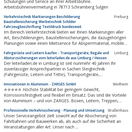
Schulungen und Service an ihrer Arbeitsbühne.
Arbeitsbühnenvermietung in 78713 Schramberg Sulgen
Verkehrstechnik Markierungen Beschilderung
Freiburg
Baustellensicherung Werbetechnik Schilder
Fahrzeugbeschriftung Textildruck bundesweit
Im Bereich Verkehrstechnik bieten wir Ihnen Markierungen aller
Art, Beschilderungen, Baustellensicherungen, die dazugehörigen
Planungen sowie einen Mietservice für Absperrmaterial, mobile
Lichtsignalanlagen und viele andere Verkehrstechnikprodukte
Fahrgerüste und Leitern kaufen - Transportgeräte, Regale und
Limburg
an.Unsere Werbetechnikabteilung produziert Ihnen alle Arten von
Absturzsicherungen vom leiterladen.de aus Limburg / Hessen
Schildern,...
Der leiterladen.de in Limburg ist seit nunmehr 40 Jahren Ihr
zuverlässiger Ansprechpartner in Sachen Steigtechnik
(Fahrgerüste, Leitern und Tritte), Transportgeräte,
Absturzsicherungen und Regalen.
Innovationen in Aluminium - ZARGES GmbH
Weilheim
✮✮✮✮✮ Höchste Stabilität bei geringem Gewicht,
Korrosionsfestigkeit und flexibel im Einsatz. Das sind die Vorteile
von Aluminium – und von ZARGES. Boxen, Leitern, Treppen,
Gerüste, Wagen & Sonderkonstruktionen für Dienstleistung,
Professionelle Verkehrssicherung - Planung und Umsetzung
Straßenhaus
Handel, Handwerk, Gewerbe oder Privat.
Unser Serviceangebot zielt sowohl auf die Absicherung von
Fahrbahnen und Bauwerken ab, als auch auf die Sicherheit an
Veranstaltungen aller Art. Unser nach ...