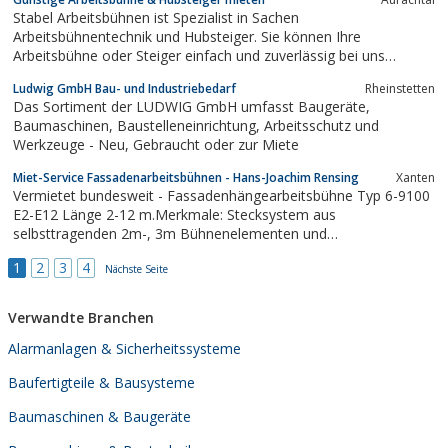
Stabel Arbeitsbühnen ist Spezialist in Sachen
Arbeitsbühnentechnik und Hubsteiger. Sie können Ihre
Arbeitsbühne oder Steiger einfach und zuverlässig bei uns
mieten. Unsere Bühnen unterscheiden sich in Größe, Reichweite,
Ludwig GmbH Bau- und Industriebedarf
Rheinstetten
Traglast und Arbeitshöhe. Unsere Vermietung erstreckt sich auf
Das Sortiment der LUDWIG GmbH umfasst Baugeräte,
den Großraum Nürnberg / Fürth, sowie...
Baumaschinen, Baustelleneinrichtung, Arbeitsschutz und
Werkzeuge - Neu, Gebraucht oder zur Miete
Miet-Service Fassadenarbeitsbühnen - Hans-Joachim Rensing
Xanten
Vermietet bundesweit - Fassadenhängearbeitsbühne Typ 6-9100
E2-E12 Länge 2-12 m.Merkmale: Stecksystem aus
selbsttragenden 2m-, 3m Bühnenelementen und
Kopfenden.Winde WTW 750 arbeitet mit je 2 Tragseilen,
1
2
3
4
Doppelseilsicherung, Vierpunktaufhängung für sicheres Arbeiten
Nächste Seite
ohne schaukelnde Arbeitsfläche. Arbeitshöhe =...
Verwandte Branchen
Alarmanlagen & Sicherheitssysteme
Baufertigteile & Bausysteme
Baumaschinen & Baugeräte