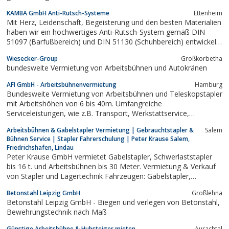
KAMBA GmbH Anti-Rutsch-Systeme
Ettenheim
Mit Herz, Leidenschaft, Begeisterung und den besten Materialien
haben wir ein hochwertiges Anti-Rutsch-System gemäß DIN
51097 (Barfußbereich) und DIN 51130 (Schuhbereich) entwickelt
und produzieren es in Deutschland.Unsere langjährige Erfahrung
Wiesecker-Group
Großkorbetha
in puncto Sicherheit vor Stürzen durch Ausrutschen ist uns dabei
bundesweite Vermietung von Arbeitsbühnen und Autokränen
ein sehr wertvoller...
AFI GmbH - Arbeitsbühnenvermietung
Hamburg
Bundesweite Vermietung von Arbeitsbühnen und Teleskopstapler
mit Arbeitshöhen von 6 bis 40m. Umfangreiche
Serviceleistungen, wie z.B. Transport, Werkstattservice,
Maschinenbruchversicherung und Bedienerschulungen sowie ein
Arbeitsbühnen & Gabelstapler Vermietung | Gebrauchtstapler &
Salem
sehr gutes Preis-/ Leistungsverhältnis.
Bühnen Service | Stapler Fahrerschulung | Peter Krause Salem,
Friedrichshafen, Lindau
Peter Krause GmbH vermietet Gabelstapler, Schwerlaststapler
bis 16 t. und Arbeitsbühnen bis 30 Meter. Vermietung & Verkauf
von Stapler und Lagertechnik Fahrzeugen: Gabelstapler,
Teleskopstapler, Arbeitsbühnen, gebrauchte Stapler. Partner von
Betonstahl Leipzig GmbH
Großlehna
Nissan, Unicarrier, Stöcklin, Pramac, Haulotte Arbeitbühnen.
Betonstahl Leipzig GmbH - Biegen und verlegen von Betonstahl,
Service und...
Bewehrungstechnik nach Maß
Günstige Arbeitsbühne & Hubsteiger mieten
Aurachtal