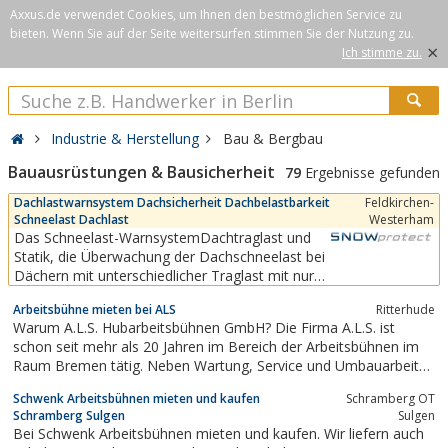
Axxus.de verwendet Cookies, um Ihnen den bestmöglichen Service zu
bieten. Wenn Sie auf der Seite weitersurfen stimmen Sie der Nutzung zu.
×
Ich stimme zu.
Industrie & Herstellung
Bau & Bergbau
Bauausrüstungen & Bausicherheit
79
Ergebnisse gefunden
Dachlastwarnsystem Dachsicherheit Dachbelastbarkeit
Feldkirchen-
Schneelast Dachlast
Westerham
Das Schneelast-WarnsystemDachtraglast und
Statik, die Überwachung der Dachschneelast bei
Dächern mit unterschiedlicher Traglast mit nur
einer Schneewaage.Zusammenhängende
Arbeitsbühne mieten bei ALS
Ritterhude
Dachbereiche haben auf unterschiedlichen
Warum A.L.S. Hubarbeitsbühnen GmbH? Die Firma A.L.S. ist
Flächen oft eigene Traglasten und damit auch
schon seit mehr als 20 Jahren im Bereich der Arbeitsbühnen im
spezifische Belastungsgrenzwerte.Mit
Raum Bremen tätig. Neben Wartung, Service und Umbauarbeiten
SNOWprotect-Systemen...
bietet A.L.S. Beratung, Vermietung und Verkauf von
Schwenk Arbeitsbühnen mieten und kaufen
Schramberg OT
Hubarbeitsbühnen an. Unser Service reicht vom
Schramberg Sulgen
Sulgen
Werkstattservice bis hin zum Vor-Ort-Service,...
Bei Schwenk Arbeitsbühnen mieten und kaufen. Wir liefern auch