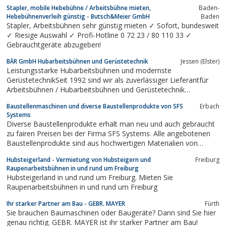
Stapler, mobile Hebebühne / Arbeitsbühne mieten,
Baden-
Hebebühnenverleih günstig - Butsch&Meier GmbH
Baden
Stapler, Arbeitsbühnen sehr günstig mieten ✓ Sofort, bundesweit
✓ Riesige Auswahl ✓ Profi-Hotline 0 72 23 / 80 110 33 ✓
Gebrauchtgeräte abzugeben!
BÄR GmbH Hubarbeitsbühnen und Gerüstetechnik
Jessen (Elster)
Leistungsstarke Hubarbeitsbühnen und modernste
GerüstetechnikSeit 1992 sind wir als zuverlässiger Lieferantfür
Arbeitsbühnen / Hubarbeitsbühnen und Gerüstetechnik
tätig.Hauptgeschäftsfelder sind der Vertrieb vonmoderner
Baustellenmaschinen und diverse Baustellenprodukte von SFS
Erbach
Zugangstechnik im Industriebereichund ein umfassender
Systems
Service.Unsere Dienstleistungen umfassen...
Diverse Baustellenprodukte erhält man neu und auch gebraucht
zu fairen Preisen bei der Firma SFS Systems. Alle angebotenen
Baustellenprodukte sind aus hochwertigen Materialien von
namhaften Herstellern. Ebenso erhält man bei der Firma SF
Hubsteigerland - Vermietung von Hubsteigern und
Freiburg
Systems eine gute produktbezogene Beratung zu allen
Raupenarbeitsbühnen in und rund um Freiburg
Maschinen.
Hubsteigerland in und rund um Freiburg. Mieten Sie
Raupenarbeitsbühnen in und rund um Freiburg
Ihr starker Partner am Bau - GEBR. MAYER
Fürth
Sie brauchen Baumaschinen oder Baugeräte? Dann sind Sie hier
genau richtig. GEBR. MAYER ist ihr starker Partner am Bau!