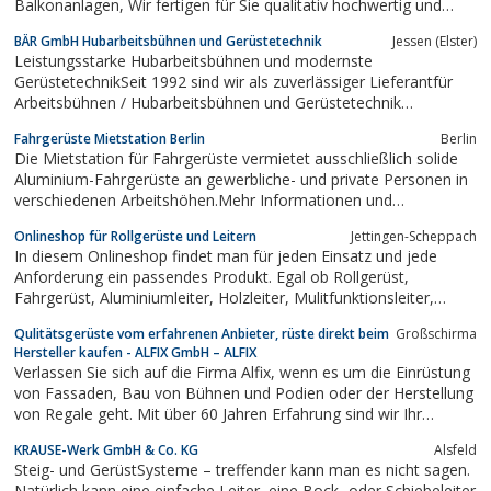
Balkonanlagen, Wir fertigen für Sie qualitativ hochwertig und
montieren Ihre gewünschten Konstruktionen, Bootsvermietung,
BÄR GmbH Hubarbeitsbühnen und Gerüstetechnik
Jessen (Elster)
Gerüste, Notausstiege, Podeste, Dachauflegeleitern,
Leistungsstarke Hubarbeitsbühnen und modernste
Toranlagen, Geländer, Balkon,...
GerüstetechnikSeit 1992 sind wir als zuverlässiger Lieferantfür
Arbeitsbühnen / Hubarbeitsbühnen und Gerüstetechnik
tätig.Hauptgeschäftsfelder sind der Vertrieb vonmoderner
Fahrgerüste Mietstation Berlin
Berlin
Zugangstechnik im Industriebereichund ein umfassender
Die Mietstation für Fahrgerüste vermietet ausschließlich solide
Service.Unsere Dienstleistungen umfassen...
Aluminium-Fahrgerüste an gewerbliche- und private Personen in
verschiedenen Arbeitshöhen.Mehr Informationen und
Produktdetails erhalten Sie auf unserer homepage:
Onlineshop für Rollgerüste und Leitern
Jettingen-Scheppach
www.fahrgerueste-vermietung.de
In diesem Onlineshop findet man für jeden Einsatz und jede
Anforderung ein passendes Produkt. Egal ob Rollgerüst,
Fahrgerüst, Aluminiumleiter, Holzleiter, Mulitfunktionsleiter,
Treppen oder günstiges Gerüstzubehör. Ein attraktives Preis-
Qulitätsgerüste vom erfahrenen Anbieter, rüste direkt beim
Großschirma
Leistungsvershältnis und eine konstant hohe Qualität der
Hersteller kaufen - ALFIX GmbH – ALFIX
Produkte sind...
Verlassen Sie sich auf die Firma Alfix, wenn es um die Einrüstung
von Fassaden, Bau von Bühnen und Podien oder der Herstellung
von Regale geht. Mit über 60 Jahren Erfahrung sind wir Ihr
Ansprechpartner.
KRAUSE-Werk GmbH & Co. KG
Alsfeld
Steig- und GerüstSysteme – treffender kann man es nicht sagen.
Natürlich kann eine einfache Leiter, eine Bock- oder Schiebeleiter