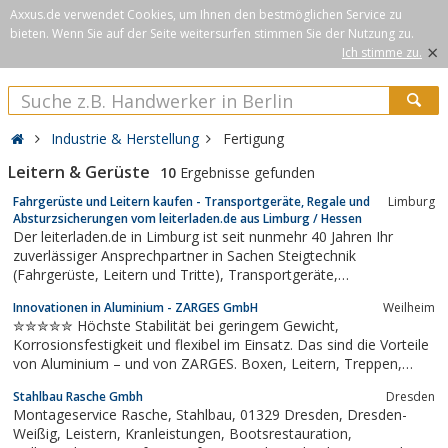
Axxus.de verwendet Cookies, um Ihnen den bestmöglichen Service zu
bieten. Wenn Sie auf der Seite weitersurfen stimmen Sie der Nutzung zu.
×
Ich stimme zu.
Industrie & Herstellung
Fertigung
Leitern & Gerüste
10
Ergebnisse gefunden
Fahrgerüste und Leitern kaufen - Transportgeräte, Regale und
Limburg
Absturzsicherungen vom leiterladen.de aus Limburg / Hessen
Der leiterladen.de in Limburg ist seit nunmehr 40 Jahren Ihr
zuverlässiger Ansprechpartner in Sachen Steigtechnik
(Fahrgerüste, Leitern und Tritte), Transportgeräte,
Absturzsicherungen und Regalen.
Innovationen in Aluminium - ZARGES GmbH
Weilheim
✮✮✮✮✮ Höchste Stabilität bei geringem Gewicht,
Korrosionsfestigkeit und flexibel im Einsatz. Das sind die Vorteile
von Aluminium – und von ZARGES. Boxen, Leitern, Treppen,
Gerüste, Wagen & Sonderkonstruktionen für Dienstleistung,
Stahlbau Rasche Gmbh
Dresden
Handel, Handwerk, Gewerbe oder Privat.
Montageservice Rasche, Stahlbau, 01329 Dresden, Dresden-
Weißig, Leistern, Kranleistungen, Bootsrestauration,