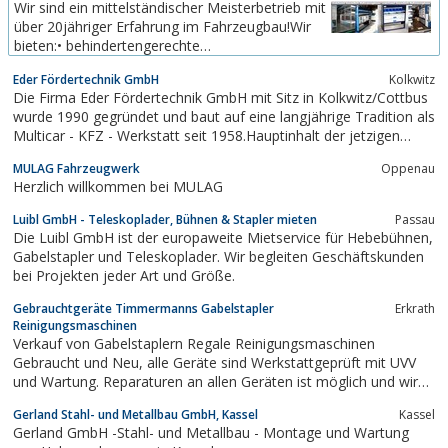
Wir sind ein mittelständischer Meisterbetrieb mit
Arbeitsbühnen wie Anhängerbühnen und LKW-
über 20jähriger Erfahrung im Fahrzeugbau!Wir
Bühnen. Aber auch...
bieten:• behindertengerechte
Fahrzeugumbauten• Spezialbau,
Eder Fördertechnik GmbH
Kolkwitz
Luftfederungen• Karrosserieumbauten•
Die Firma Eder Fördertechnik GmbH mit Sitz in Kolkwitz/Cottbus
Sonderfahrzeuge• Luftfederung•
wurde 1990 gegründet und baut auf eine langjährige Tradition als
Heckabsenkungen• Auffahrrampen•
Multicar - KFZ - Werkstatt seit 1958.Hauptinhalt der jetzigen
Auffahrschienen....
Firmentätigkeit bilden die Händlerverträge mit den Lieferanten:*
MULAG Fahrzeugwerk
Oppenau
Multicar Spezialfahrzeuge GmbH Waltershausen und* TOYOTA...
Herzlich willkommen bei MULAG
Luibl GmbH - Teleskoplader, Bühnen & Stapler mieten
Passau
Die Luibl GmbH ist der europaweite Mietservice für Hebebühnen,
Gabelstapler und Teleskoplader. Wir begleiten Geschäftskunden
bei Projekten jeder Art und Größe.
Gebrauchtgeräte Timmermanns Gabelstapler
Erkrath
Reinigungsmaschinen
Verkauf von Gabelstaplern Regale Reinigungsmaschinen
Gebraucht und Neu, alle Geräte sind Werkstattgeprüft mit UVV
und Wartung. Reparaturen an allen Geräten ist möglich und wird
kostengünstig und zuverlässig abgewickelt.Elektro-Stapler
Gerland Stahl- und Metallbau GmbH, Kassel
Kassel
DieselstaplerGabelhubwagen Niederhubwagen
Gerland GmbH -Stahl- und Metallbau - Montage und Wartung
HochhubwagenKehrmaschinen Scheuersaugmaschinen...