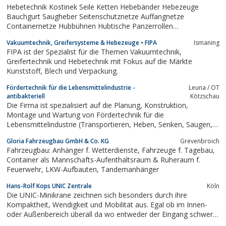
Hebetechnik Kostinek Seile Ketten Hebebänder Hebezeuge
Bauchgurt Saugheber Seitenschutznetze Auffangnetze
Containernetze Hubbühnen Hubtische Panzerrollen
Transportrollen Hebekissen Stahlwinden Hydraulik
Vakuumtechnik, Greifersysteme & Hebezeuge • FIPA
Ismaning
Hydraulikheber Kran Werkstattkran Dreibaum Kranwaagen
FIPA ist der Spezialist für die Themen Vakuumtechnik,
Klappblock Umlenkblock Wandwinden Bauwinden Handwinden
Greifertechnik und Hebetechnik mit Fokus auf die Märkte
Winden Balancer...
Kunststoff, Blech und Verpackung.
Fördertechnik für die Lebensmittelindustrie -
Leuna / OT
antibakteriell
Kötzschau
Die Firma ist spezialisiert auf die Planung, Konstruktion,
Montage und Wartung von Fördertechnik für die
Lebensmittelindustrie (Transportieren, Heben, Senken, Saugen,
Vereinzeln, Zusammenführen, Entstapeln, Kühlen, Trocknen von
Gloria Fahrzeugbau GmbH & Co. KG
Grevenbroich
Produkten, Kisten-/Kartontransport).
Fahrzeugbau: Anhänger f. Wetterdienste, Fahrzeuge f. Tagebau,
Container als Mannschafts-Aufenthaltsraum & Ruheraum f.
Feuerwehr, LKW-Aufbauten, Tandemanhänger
Hans-Rolf Kops UNIC Zentrale
Köln
Die UNIC-Minikrane zeichnen sich besonders durch ihre
Kompaktheit, Wendigkeit und Mobilität aus. Egal ob im Innen-
oder Außenbereich überall da wo entweder der Eingang schwer
zugänglich oder sehr eng ist, oder aber wo die Platzverhältnisse