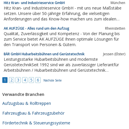
Hitz Kran- und Industrieservice GmbH
München
beengt sind, wird der UNIC-Minikran eingesetzt. Die
Hitz Kran- und Industrieservice GmbH - mit uns neue Maßstäbe
erforderlichen Hebearbeiten können...
setzen. Unsere über 50-jährige Erfahrung, die vielseitigen
Anforderungen und das Know-how machen uns zum idealen
Partner für die Lösung Ihrer Probleme im Industriebereich.
AK AUFZÜGE - Alles rund um den Aufzug
Rheinstetten
Qualität, Zuverlässigkeit und Kompetenz - Von der Planung bis
zum Service bietet AK AUFZÜGE Ihnen optimale Lösungen für
den Transport von Personen & Gütern.
BÄR GmbH Hubarbeitsbühnen und Gerüstetechnik
Jessen (Elster)
Leistungsstarke Hubarbeitsbühnen und modernste
GerüstetechnikSeit 1992 sind wir als zuverlässiger Lieferantfür
Arbeitsbühnen / Hubarbeitsbühnen und Gerüstetechnik
tätig.Hauptgeschäftsfelder sind der Vertrieb vonmoderner
1
2
3
4
5
6
Zugangstechnik im Industriebereichund ein umfassender
Nächste Seite
Service.Unsere Dienstleistungen umfassen...
Verwandte Branchen
Aufzugsbau & Rolltreppen
Fahrzeugbau & Fahrzeugzubehör
Fördertechnik & Steuerungssysteme