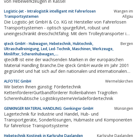
von Hebewerkzeugen in Kassel
Logistic-Jet - Intralogistik intelligent mit Fahrerlosen
Wangen im
Transportsystemen
Allgäu
Die Logistic-Jet GmbH & Co. KG ist Hersteller von Fahrerlosen
Transportsystemen - optisch spurgeführt, robust und
uneingeschränkt dreischichtfähig. Mit dem Trolleytransporter im
Einsatz in der Produktionslogistik, mit den Deichselstaplern in der
qteck GmbH - Hubwagen, Hebetechnik, Hubtechnik,
Bergen
Lager- und Versandlogistik sowie in Fließfertigungen.
Ultraschallreinigung, Led, Led-Technik, Maschinen, Werkzeuge,
Minilifter, Scherenhubwagen,....
qteck® ist eine der wachsenden Marken in der europäischen
Material Handling Branche.Die qteck GmbH wurde im Jahr 2001
gegründet und hat sich auf den nationalen und internationalen
Vertrieb von Flurförderzeugen, ergonomiegerechten
ALFOTEC GmbH
Wermelskirchen
Arbeitsgeräten und auf die Herstellung von Sonderbauten für
Wir bieten Ihnen günstig: Fördertechnik
Spezialanwendungen spezialisiert. Wir...
KettenfördererGurtbandförderer Rollenbahnen Tragrollen
Scherenhubtische LogistiksystemeVerladefördertechnik
GENKINGER MATERIAL HANDLING: Genkinger GmbH
Münsingen
Lagertechnik für Industrie und Handel, Hub- und
Transportgeräte, Sonderlösungen, Hubmaste und Komponenten
für fahrerlose Transportsysteme
Hebetechnik Kostinek in Karlsruhe Daxlanden
Karlsruhe Daxlanden