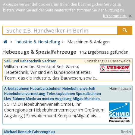
Axxus.de verwendet Cookies, um Ihnen den bestmöglichen Service zu
bieten. Wenn Sie auf der Seite weitersurfen stimmen Sie der Nutzung zu.
×
Ich stimme zu.
Industrie & Herstellung
Maschinen & Anlagen
Hebezeuge & Spezialfahrzeuge
112
Ergebnisse gefunden
Seil- und Hebetechnik Sachsen
Crinitzberg OT Bärenwalde
Willkommen bei Sternkopf Seil- &amp;
Hebetechnik. Wir sind ein kundenorientiertes
Team, das die Industrie, das Bauwesen, sowie
sonstige wirtschaftliche Bereiche mit
Arbeitsbühnen Hubarbeitsbühnen Hebebühnenverleih
Haimhausen
Anschlagmitteln, Hebezeugen, Zubehör,
Hebebühnenvermietung Teleskopbühnen Spezialbühnen
Ladungssicherungen und Sonderanfertigungen
Lkw-Bühnen Minikran mieten Augsburg Allgäu München
bedient. Unsere Stärken sehen wir im Verbund
SCHMID Hebebühnenverleih GmbH, Ihr
von Herstellung, Vertrieb und...
überregionaler Hebebühnenvermieter im Großraum
Augsburg ( Schwaben )und Kempten(Allgäu) bis
München aber auch in Landsberg am Lech und
Dachau sowie Freising und in ganz Bayern. In
Michael Bendich Fahrzeugbau
Berlin
unserem Fuhrpark finden Sie alle Arten von