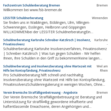
Prozent der Forderungen Ihrer Glaeubiger).Es handelt sich hierbei
Fachzentrum Schuldenberatung Bremen
Bremen
um eine einfache und LEGALE Praktik, die bereits vielen
Willkommen bei www.fsb-bremen.de
Menschen aus der...
LESSITER Schuldnerberatung
Winnenden
Sie finden uns in Waiblingen, Böblingen, Ulm, Villingen-
Schwenningen, Esslingen, Heilbronn und Göppingen
WILLKOMMENbei der LESSITER SchuldnerberatungEin
schuldenfreies Leben.
Schuldnerberatung Karlsruhe Schreiber-Katzlirsch | Insolvenz,
Karlsruhe
Privatinsolvenz
-
Schuldnerberatung Karlsruhe Insolvenzverfahren, Privatinsolvenz
| Schreiber-Katzlirsch | Was tun gegen Schulden - Wir helfen
Ihnen, Ihre Schulden in den Griff zu bekommen!Keine langen
Wartezeiten, Günstiges Beratungshonorar, Kostenlose Info-
Schuldnerberatung und Insolvenzberatung ohne Wartezeit mit
Weil am
Vorträge.
Hilfe bei Kontopfändung, Privatinsolvenz
Rhein
Pro Schuldnerberatung hilft schnell und nachhaltig.
Insolvenzberatung ohne Wartezeit mit Hilfe bei Kontopfändung,
PrivatinsolvenzSchuldenregulierung in wenigen Wochen, Ohne
Insolvenz Nachhaltig und diskret.
Verein Bremische Straffälligenbetreuung - Angebote
Bremen
Der Verein Bremische Straffälligenbetreuung ist Beratung und
Unterstützung für straffÃ¤llig gewordene inhaftierte und
haftentlassende Erwachsene, deren Angehörigen und