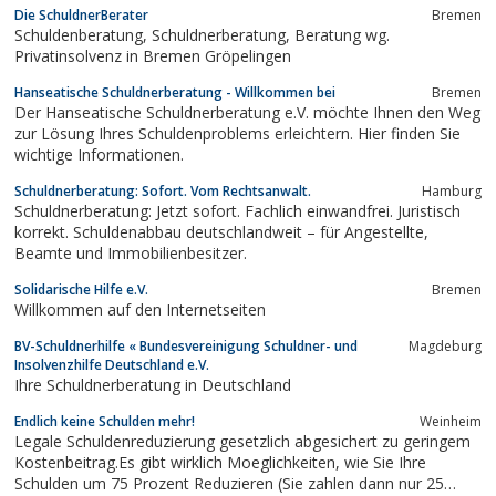
Die SchuldnerBerater
Bremen
Wettbewerbsrecht.
Schuldenberatung, Schuldnerberatung, Beratung wg.
Privatinsolvenz in Bremen Gröpelingen
Hanseatische Schuldnerberatung - Willkommen bei
Bremen
Der Hanseatische Schuldnerberatung e.V. möchte Ihnen den Weg
zur Lösung Ihres Schuldenproblems erleichtern. Hier finden Sie
wichtige Informationen.
Schuldnerberatung: Sofort. Vom Rechtsanwalt.
Hamburg
Schuldnerberatung: Jetzt sofort. Fachlich einwandfrei. Juristisch
korrekt. Schuldenabbau deutschlandweit – für Angestellte,
Beamte und Immobilienbesitzer.
Solidarische Hilfe e.V.
Bremen
Willkommen auf den Internetseiten
BV-Schuldnerhilfe « Bundesvereinigung Schuldner- und
Magdeburg
Insolvenzhilfe Deutschland e.V.
Ihre Schuldnerberatung in Deutschland
Endlich keine Schulden mehr!
Weinheim
Legale Schuldenreduzierung gesetzlich abgesichert zu geringem
Kostenbeitrag.Es gibt wirklich Moeglichkeiten, wie Sie Ihre
Schulden um 75 Prozent Reduzieren (Sie zahlen dann nur 25