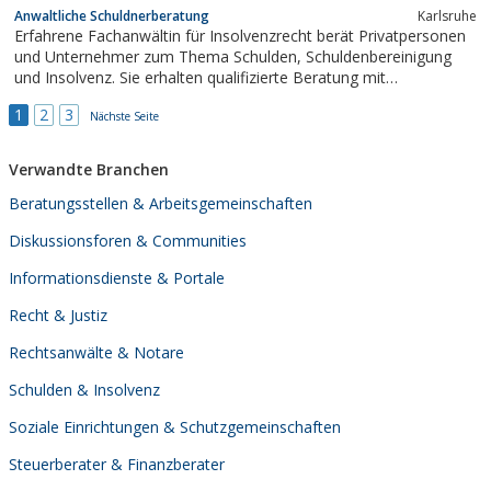
Freundinnen.
Anwaltliche Schuldnerberatung
Karlsruhe
Erfahrene Fachanwältin für Insolvenzrecht berät Privatpersonen
und Unternehmer zum Thema Schulden, Schuldenbereinigung
und Insolvenz. Sie erhalten qualifizierte Beratung mit
Kostentransparenz ohne lästige Wartezeiten. Bürger mit
1
2
3
geringem Einkommen können sich auf Basis von Beratungshilfe
Nächste Seite
bei uns Rat suchen. Wir sagen Ihnen, wie...
Verwandte Branchen
Beratungsstellen & Arbeitsgemeinschaften
Diskussionsforen & Communities
Informationsdienste & Portale
Recht & Justiz
Rechtsanwälte & Notare
Schulden & Insolvenz
Soziale Einrichtungen & Schutzgemeinschaften
Steuerberater & Finanzberater