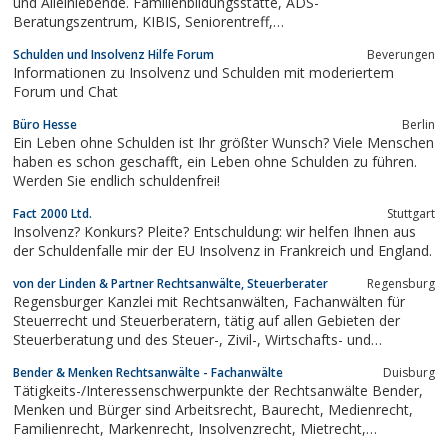
und Alleinlebende. Familienbildungsstätte, ADS-
Beratungszentrum, KIBIS, Seniorentreff,
Freiwilligenbörse.Herzlich willkommen im Haus der Familie in
Schulden und Insolvenz Hilfe Forum
Beverungen
Flensburg!Das Haus der Familie ist seit 65 Jahren eine
Informationen zu Insolvenz und Schulden mit moderiertem
verlässliche und kompetente Anlaufstelle für...
Forum und Chat
Büro Hesse
Berlin
Ein Leben ohne Schulden ist Ihr größter Wunsch? Viele Menschen
haben es schon geschafft, ein Leben ohne Schulden zu führen.
Werden Sie endlich schuldenfrei!
Fact 2000 Ltd.
Stuttgart
Insolvenz? Konkurs? Pleite? Entschuldung: wir helfen Ihnen aus
der Schuldenfalle mir der EU Insolvenz in Frankreich und England.
von der Linden & Partner Rechtsanwälte, Steuerberater
Regensburg
Regensburger Kanzlei mit Rechtsanwälten, Fachanwälten für
Steuerrecht und Steuerberatern, tätig auf allen Gebieten der
Steuerberatung und des Steuer-, Zivil-, Wirtschafts- und
Strafrecht, insbesondere auch im Gesellschafts-, Insolvenz- und
Bender & Menken Rechtsanwälte - Fachanwälte
Duisburg
Erbrecht
Tätigkeits-/Interessenschwerpunkte der Rechtsanwälte Bender,
Menken und Bürger sind Arbeitsrecht, Baurecht, Medienrecht,
Familienrecht, Markenrecht, Insolvenzrecht, Mietrecht,
Steuerrecht, Ordnungswidrigkeit-/ Strafrecht, Verkehrsrecht,