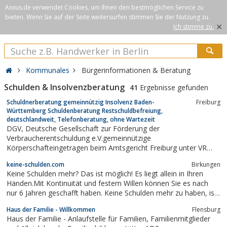
Axxus.de verwendet Cookies, um Ihnen den bestmöglichen Service zu
bieten. Wenn Sie auf der Seite weitersurfen stimmen Sie der Nutzung zu.
×
Ich stimme zu.
Kommunales
Bürgerinformationen & Beratung
Schulden & Insolvenzberatung
41
Ergebnisse gefunden
Schuldnerberatung gemeinnützig Insolvenz Baden-
Freiburg
Württemberg Schuldenberatung Restschuldbefreiung,
deutschlandweit, Telefonberatung, ohne Wartezeit
DGV, Deutsche Gesellschaft zur Förderung der
Verbraucherentschuldung e.V.gemeinnützige
Körperschafteingetragen beim Amtsgericht Freiburg unter VR
3820Vorsitzender:Dipl.-Päd. Ernst Friedrich
keine-schulden.com
Birkungen
ZieglerSozialwirtschaftliche Fachberatungsstellefür Maßnahmen
Keine Schulden mehr? Das ist möglich! Es liegt allein in Ihren
zur Schuldenprävention und zur nachhaltigen...
Händen.Mit Kontinuität und festem Willen können Sie es nach
nur 6 Jahren geschafft haben. Keine Schulden mehr zu haben, ist
also nicht aussichtslos. Es bedarf natürlich einiger Regeln und
Haus der Familie - Willkommen
Flensburg
Schritte, doch diese sind für jederman zu bewältigen. Lesen Sie
Haus der Familie - Anlaufstelle für Familien, Familienmitglieder
mehr ...