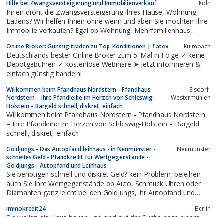
Hilfe bei Zwangsversteigerung und Immobilienverkauf
Köln
Ihnen droht die Zwangsversteigerung Ihres Hause, Wohnung,
Ladens? Wir helfen Ihnen ohne wenn und aber! Sie möchten Ihre
Immobilie verkaufen? Egal ob Wohnung, Mehrfamilienhaus,
Gewerbe oder Grundstück! Unser Service ist zu 100 % kostenlos
Online Broker: Günstig traden zu Top-Konditionen | flatex
Kulmbach
– ohne Maklergebühren!
Deutschlands bester Online Broker zum 5. Mal in Folge ✓ keine
Depotgebühren ✓ kostenlose Webinare ➤ Jetzt informieren &
einfach günstig handeln!
Willkommen beim Pfandhaus Nordstern - Pfandhaus
Elsdorf-
Nordstern – Ihre Pfandleihe im Herzen von Schleswig-
Westermühlen
Holstein – Bargeld schnell, diskret, einfach
Willkommen beim Pfandhaus Nordstern - Pfandhaus Nordstern
– Ihre Pfandleihe im Herzen von Schleswig-Holstein – Bargeld
schnell, diskret, einfach
Goldjungs - Das Autopfand leihhaus - in Neumünster -
Neumünster
schnelles Geld - Pfandkredit für Wertgegenstände -
Goldjungs - Autopfand und Leihhaus
Sie benötigen schnell und diskret Geld? kein Problem, beleihen
auch Sie Ihre Wertgegenstände ob Auto, Schmuck Uhren oder
Diamanten ganz leicht bei den Goldjungs, ihr Autopfand und
Leihhaus. Wir sind 4x in Schleswig Holstein vertreten, unsere
immokredit24
Berlin
Standorte sind in Neumünster, Kiel, Flensburg und Norderstedt.