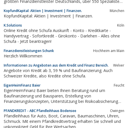
größten Finanzdienstleister Deutschlands, über 550 Spezialisten,
200 Standorte, 60 Jahre Erfahrung. Mehr lesen!
KopfundKapital: Aktien | Investment | Finanzen.
München
KopfundKapital: Aktien | Investment | Finanzen.
K.Solutions
Köln
Online Kredit ohne Schufa Auskunft - Konto - Kreditkarte -
Handyvertrag - Sofortkredit - Girokonto - Darlehen - Alles ohne
Schufa - Jetzt beantragen!
Finanzdienstleistungen Schunk
Hochheim am Main
Herzlich Willkommen
Informationen zu Angeboten aus dem Kredit und Finanz Bereich.
Welver
Angebote von Kredit ab 3, 59 % und Baufinanzierung. Auch
Schweizer Kredite, also Kredite ohne Schufa.
EigenHeimFinanz Baier
Feucht
EigenHeimFinanz Baier bieten Ihnen Beratung rund um
Baufinanzierung und Bausparen, Erstellung von
Finanzierungskonzepten, Unterstützung bei Risikoabsicherung
und Darlehen.
PFANDKREDIT - ABC Pfandleihhaus Bodensee
Owingen
Pfandleihhaus für Auto, Boot, Caravan, Baumaschinen, Uhren,
Schmuck. Mit einem Pfandkreditvertrag erhalten Sie schnell und
unkompliziert Geld für Ihre Wertsachen.