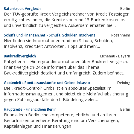
Ratenkredit Vergleich
Berlin
Der TÜV-geprüfte Kredit Vergleichsrechner von Kredit Testsieger
ermöglicht es Ihnen, die Kredite von rund 15 Banken kostenlos
und unverbindlich zu vergleichen. Außerdem erhalten Sie
professionelle Hilfe durch Kredit Experten am kostenlosen
Schufa und Finanzen.net - Schufa, Schulden, Insolvenz
Rosenheim
Service-Telefon.
Hier finden sie Informationen rund um Schufa, Schulden,
Insolvenz, Kredit.Mit Antworten, Tipps und mehr...
Baukreditvergleich
Eichenau / Bayern
Ratgeber mit Hintergrundinformationen über Baukreditvergleich.
finanz-vergleich-24.de informiert über das Thema
Baukreditvergleich detaliert und umfangreich. Zudem befindet
sich eine Übersicht über die KFZ Versicherung , die man als
Gebündelte Bonitätsauskünfte und Online-Inkasso
Deining
Verbraucher besitzen muss auf der Homepage. Ein Update der
Die „Kredit-Control“ GmbHist ein absoluter Spezialist im
Seite erfolgte im März 2013.
Informationsmanagement und bietet eine Mehrfachabsicherung
gegen Zahlungsausfälle durch Bündelung vieler
Auskunfteidaten.Die führenden Auskunfteidatenbanken
Hauptseite - Finanzideen Berlin
Berlin
Deutschlands und International wurden in einem einzigen
Finanzideen Berlin eine kompetente, ehrliche und an Ihren
Datenpool zusammengefasst.Das Ausmaß des dadurch...
Bedürfnissen orientierte Beratung rund um Versicherungen,
Kapitalanlagen und Finanzierungen