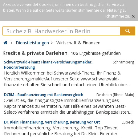
Axxus.de verwendet Cookies, um Ihnen den bestmöglichen Service zu
bieten. Wenn Sie auf der Seite weitersurfen stimmen Sie der Nutzung zu.
×
Ich stimme zu.
Dienstleistungen
Wirtschaft & Finanzen
Kredite & private Darlehen
106
Ergebnisse gefunden
Schwarzwald-Finanz Finanz-Versicherungsmakler,
Schramberg
Honorarberatung
Herzlich Willkommen bei Schwarzwald-Finanz, Ihr Finanz &
VersicherungsmaklerAuf unserer Seite www.schwarzwald-
finanz.de erhalten Sie schnell und einfach einen Überblick über
unsere Dienstleistungen und die besten Angebote aus dem Fi...
DCRM - Baufinanzierung mit Bankenvergleich
Dexheim (Rhein-Main)
: Ziel ist es, die zinsgünstigste Immobilienfinanzierung des
Kapitalmarktes zu vermitteln. Mit Hilfe eines bewährten Best-
Select-Verfahrens ermitteln die unabhängigen Bankspezialisten
des Qualitätsbrokers aus über 50 renommierten Banken die
Dr. Klein: Finanzierung, Versicherung, Beratung vor Ort
Lübeck
persönliche Bestkondition. So können über die Gesamtlaufzeit
Immobilienfinanzierung, Versicherung, Kredit: Top Zinsen,
des Darlehens in aller...
Rechner und persönliche Beratung bei Dr. Klein! Einer der