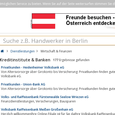
öglichen Service zu bieten. Wenn Sie auf der Seite weitersurfen stimmen Sie d
Dienstleistungen
Wirtschaft & Finanzen
Kreditinstitute & Banken
177
Ergebnisse gefunden
Privatkunden - Heidenheimer Volksbank eG
Von Altersvorsorge über Girokonto bis Versicherung: Privatkunden finden gut
Volksbank eG.
Privatkunden - Union-Bank AG
Von Altersvorsorge über Girokonto bis Versicherung: Privatkunden finden gut
Volks- und Raiffeisenbank Fürstenwalde Seelow Wriezen eG
Finanzdienstleistungen, Versicherungen, Bausparen
Volksbank Raiffeisenbank Meißen Großenhain eG
Herzlich willkommenIhre Online-Filiale ist für Sie daIhre Volksbank Raiffeise