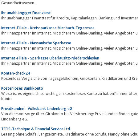
Gesundheitswesen.
Ihr unabhängiger Finanztest
Ihr unabhängiger Finanztest für Kredite, Kapitalanlagen, Banking und Inves
Internet-Filiale - Kreissparkasse Miesbach-Tegernsee
Ihr Finanzpartner im Internet. Mit sic
Internet-Filiale - Nassauische Sparkasse
Ihr Finanzpartner im Internet. Mit sic
Internet-Filiale - Sparkasse Oberlausitz-Niederschlesien
Ihr Finanzpartner im Internet. Mit sic
Konten-check24
Kostenlose Vergleiche von Tagesgeldkonten, Girokonten, Kreditkar
Kostenloses Bankkonto
Wieso ist es eigentlich so wichtig ein kostenloses Konto zu haben? Immer öft
Konto.
Privatkunden - Volksbank Lindenberg eG
Von Altersvorsorge über Girokonto bis Versicherung: Privatkunden finden gut
Lindenberg eG.
TEFIS-Technique & Financial Service Ltd.
Leasing ohne Schufa, Langzeitmiete, Kreditkarte ohne Schufa, Handy o