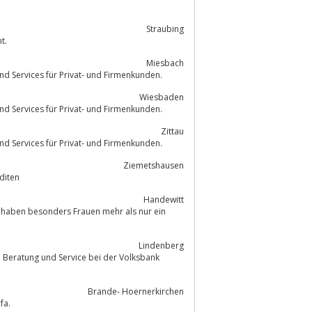
Straubing
tment.
Miesbach
herem Online-Banking, vielen Angeboten und Services für Privat- und Firmenkunden.
Wiesbaden
herem Online-Banking, vielen Angeboten und Services für Privat- und Firmenkunden.
Zittau
herem Online-Banking, vielen Angeboten und Services für Privat- und Firmenkunden.
Ziemetshausen
ten und Krediten
Handewitt
er haben besonders Frauen mehr als nur ein
Lindenberg
e Beratung und Service bei der Volksbank
Brande- Hoernerkirchen
hne Schufa.