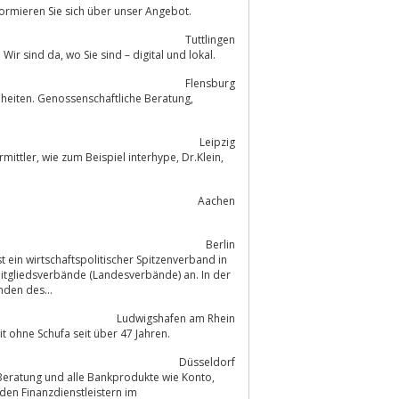
formieren Sie sich über unser Angebot.
Tuttlingen
Willkommen auf der Startseite Ihrer Volksbank Schwarzwald-Donau-Neckar eG. Wir sind da, wo Sie sind – digital und lokal.
Flensburg
enheiten. Genossenschaftliche Beratung,
Leipzig
e, Dr.Klein,
Aachen
Berlin
ein wirtschaftspolitischer Spitzenverband in
tgliedsverbände (Landesverbände) an. In der
nden des...
Ludwigshafen am Rhein
t ohne Schufa seit über 47 Jahren.
Düsseldorf
Beratung und alle Bankprodukte wie Konto,