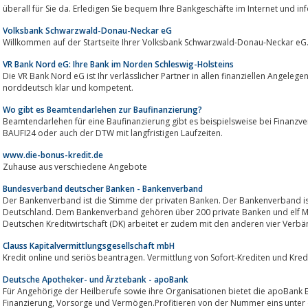
überall für Sie da. Erledigen Sie bequem Ihre Bankgeschäfte im Internet und in
Volksbank Schwarzwald-Donau-Neckar eG
VR Bank Nord eG: Ihre Bank im Norden Schleswig-Holsteins
Die VR Bank Nord eG ist Ihr verlässlicher Partner in allen finanziellen Angeleg
norddeutsch klar und kompetent.
Wo gibt es Beamtendarlehen zur Baufinanzierung?
Beamtendarlehen für eine Baufinanzierung gibt es beispielsweise bei Finanzvermittler, wie zum Beispiel interhyp
BAUFI24 oder auch der DTW mit langfristigen Laufzeiten.
www.die-bonus-kredit.de
Zuhause aus verschiedene Angebote
Bundesverband deutscher Banken - Bankenverband
Der Bankenverband ist die Stimme der privaten Banken. Der Bankenverband ist 
Deutschland. Dem Bankenverband gehören über 200 private Banken und elf Mi
Deutschen Kreditwirtschaft (DK) arbeitet er zudem mit den anderen vier Verbä
Clauss Kapitalvermittlungsgesellschaft mbH
Kredit online und seriös beantragen. Vermittlung von Sofort-Krediten und Kredi
Deutsche Apotheker- und Ärztebank - apoBank
Für Angehörige der Heilberufe sowie ihre Organisationen bietet die apoBank 
Finanzierung, Vorsorge und Vermögen.Profitieren von der Nummer eins unter den Finanzdienstleistern im