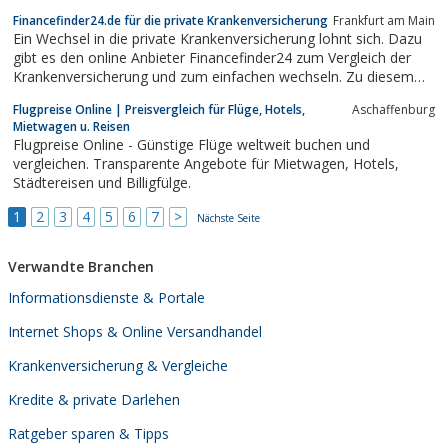
auch jede Menge Informationen zu einzelnen Produkten inklusive
Financefinder24.de für die private Krankenversicherung
Frankfurt am Main
Kaufempfehlungen. Wer online bestellen möchte und keine Lust
Ein Wechsel in die private Krankenversicherung lohnt sich. Dazu
auf endlos lange Recherchen hat kann...
gibt es den online Anbieter Financefinder24 zum Vergleich der
Krankenversicherung und zum einfachen wechseln. Zu diesem
Thema finden sich viele Informationen und ein guter Service.
Flugpreise Online | Preisvergleich für Flüge, Hotels,
Aschaffenburg
Mietwagen u. Reisen
Flugpreise Online - Günstige Flüge weltweit buchen und
vergleichen. Transparente Angebote für Mietwagen, Hotels,
Städtereisen und Billigfülge.
1
2
3
4
5
6
7
>
Nächste Seite
Verwandte Branchen
Informationsdienste & Portale
Internet Shops & Online Versandhandel
Krankenversicherung & Vergleiche
Kredite & private Darlehen
Ratgeber sparen & Tipps