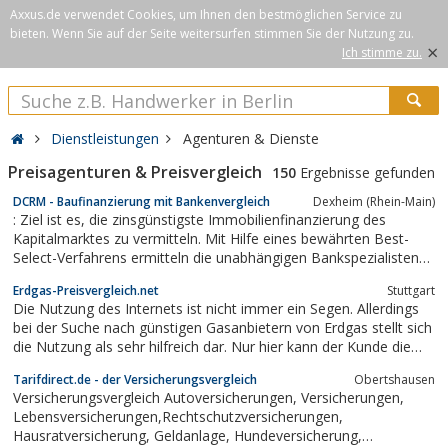
Axxus.de verwendet Cookies, um Ihnen den bestmöglichen Service zu
bieten. Wenn Sie auf der Seite weitersurfen stimmen Sie der Nutzung zu.
×
Ich stimme zu.
Dienstleistungen
Agenturen & Dienste
Preisagenturen & Preisvergleich
150
Ergebnisse gefunden
DCRM - Baufinanzierung mit Bankenvergleich
Dexheim (Rhein-Main)
: Ziel ist es, die zinsgünstigste Immobilienfinanzierung des
Kapitalmarktes zu vermitteln. Mit Hilfe eines bewährten Best-
Select-Verfahrens ermitteln die unabhängigen Bankspezialisten
des Qualitätsbrokers aus über 50 renommierten Banken die
Erdgas-Preisvergleich.net
Stuttgart
persönliche Bestkondition. So können über die Gesamtlaufzeit
Die Nutzung des Internets ist nicht immer ein Segen. Allerdings
des Darlehens in aller...
bei der Suche nach günstigen Gasanbietern von Erdgas stellt sich
die Nutzung als sehr hilfreich dar. Nur hier kann der Kunde die
vielen Gasanbieter vergleichen und seine Auswahl so treffen,
Tarifdirect.de - der Versicherungsvergleich
Obertshausen
dass sie seinen Bedürfnissen angepasst ist.
Versicherungsvergleich Autoversicherungen, Versicherungen,
Lebensversicherungen,Rechtschutzversicherungen,
Hausratversicherung, Geldanlage, Hundeversicherung,