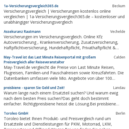
Berufsunfähigkeitsversicherung
1a-Versicherungsvergleich365.de
Beckum
Versicherungsvergleich | Versicherungen kostenlos online
vergleichen | 1a-Versicherungsvergleich365.de – kostenloser und
unabhängiger Versicherungsvergleich
Assekuranz Rautmann
Vechelde
Versicherungen im Versicherungsvergleich. Online Kfz
Autoversicherung , Krankenversicherung, Zusatzversicherung,
Haftpflichtversicherung, Hundehaftpflicht, Privathaftpflicht &
Rechtsschutz.
May-Travel ist das Last Minute Reisenportal mit großem
Calden
Preisvergleich aller Reiseveranstalter
May-Travel.de vergleicht die Preise von Last Minute Reisen,
Flugreisen, Familien-und Pauschalreisen sowie Kreuzfahrten. Die
Datenbanken umfassen viele Mio. Angebote von über 100
Reiseveranstaltern. Sie müssen nur noch suchen, buchen und
preisbiene - sparen Sie Geld und Zeit!
Landau
fliegen!
Warum lange nach einem Ersatzteil suchen? Und warum ewig
nach dem besten Preis suchen?Das geht doch bestimmt
einfacher. Richtig!preisbiene heisst die Lösung.Bei preisbiene
können Sie anonym und unverbindlich eine Anfrage stellen zu
Toroleo GmbH
Berlin
dem was Sie suchen und die Verkäufer machen Ihnen
Toroleo bietet Ihnen Produkt- und Preisvergleich rund um
Angebote.Einfacher geht es wirklich nicht....
Ersatzteile und Dienstleistungen für PKW, Motorrad, LKW,