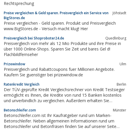
Rechtsprechung
Preise vergleichen & Geld sparen. Preisvergleich ein Service von
Jöhstadt
BigStores.de
Preise vergleichen - Geld sparen. Produkt und Preisvergleich
www.BigStores.de - Versuch macht klug! Hier
Preisvergleich bei Shoproboter24.de
Quedlinburg
Preisvergleich von mehr als 12 Mio Produkte und ihre Preise in
über 1000 Online-Shops. Sparen Sie Zeit und bares Gel d!
Flachbildfernseher
Prizewindow
Ulm
Preisvergleich und Rabattcoupons fuer Millionen Angebote.
Kaufern Sie guenstiger bei prizewindow.de
Ratenkredit Vergleich
Berlin
Der TÜV-geprüfte Kredit Vergleichsrechner von Kredit Testsieger
ermöglicht es Ihnen, die Kredite von rund 15 Banken kostenlos
und unverbindlich zu vergleichen. Außerdem erhalten Sie
professionelle Hilfe durch Kredit Experten am kostenlosen
Betonschleifer.com
Münster
Service-Telefon.
Betonschleifer.com ist Ihr Kaufratgeber rund um Marken-
Betonschleifer. Neben allgemeinen Informationen rund um
Betonschleifer und Betonfräsen finden Sie auf unserer Seite