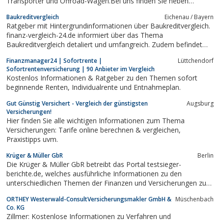
Transporter und Offroad-Wagen.Bei uns finden Sie neben
günstigen Reifen und Felgen auch Kfz-Versicherungen, Kfz-
Baukreditvergleich
Eichenau / Bayern
Finanzierungen und Mietwagen.Sparen Sie kostbare Zeit und
Ratgeber mit Hintergrundinformationen über Baukreditvergleich.
überlassen Sie uns das aufspüren von...
finanz-vergleich-24.de informiert über das Thema
Baukreditvergleich detaliert und umfangreich. Zudem befindet
sich eine Übersicht über die KFZ Versicherung , die man als
Finanzmanager24 | Sofortrente |
Lüttchendorf
Verbraucher besitzen muss auf der Homepage. Ein Update der
Sofortrentenversicherung | 90 Anbieter im Vergleich
Seite erfolgte im März 2013.
Kostenlos Informationen & Ratgeber zu den Themen sofort
beginnende Renten, Individualrente und Entnahmeplan.
Gut Günstig Versichert - Vergleich der günstigsten
Augsburg
Versicherungen!
Hier finden Sie alle wichtigen Informationen zum Thema
Versicherungen: Tarife online berechnen & vergleichen,
Praxistipps uvm.
Krüger & Müller GbR
Berlin
Die Krüger & Müller GbR betreibt das Portal testsieger-
berichte.de, welches ausführliche Informationen zu den
unterschiedlichen Themen der Finanzen und Versicherungen zur
Verfügung stellt. Damit räumen sie Besuchern die Möglichkeit
ORTHEY Westerwald-ConsultVersicherungsmakler GmbH &
Müschenbach
ein, die verschiedenen Anbieter und Tarife der unterschiedlichen
Co. KG
Bereiche mithilfe eines...
Zillmer: Kostenlose Informationen zu Verfahren und