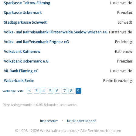
Sparkasse Teltow-Fläming
Luckenwalde
Sparkasse Uckermark
Prenzlau
Stadtsparkasse Schwedt
Schwedt
Volks- und Raiffeisenbank Fürstenwalde Seelow Wriezen eG
Fürstenwalde
Volks- und Raiffeisenbank Prignitz eG
Perleberg
Volksbank Rathenow
Rathenow
Volksbank Uckermark e.G.
Prenzlau
VR-Bank Fläming eG
Luckenwalde
Weberbank Berlin
Berlin Kreuzberg
<
3
4
5
6
7
8
9
Vorherige Seite
Diese Anfrage wurde in 0,03 Sekunden beantwortet.
Impressum
•
Kritik oder Ideen?
© 1998 - 2026 Wirtschaftsnetz axxus • Alle Rechte vorbehalten