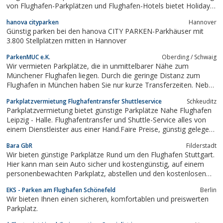
von Flughafen-Parkplätzen und Flughafen-Hotels bietet Holiday
Extras höchste Service- und Sicherheitsstandards zu dennoch
hanova cityparken
Hannover
sehr günstigen Preisen. Parken am Flughafen ist mit Holiday
Günstig parken bei den hanova CITY PARKEN-Parkhäuser mit
Extras bis zu 70 %...
3.800 Stellplätzen mitten in Hannover
ParkenMUC e.K.
Oberding / Schwaig
Wir vermieten Parkplätze, die in unmittelbarer Nähe zum
Münchener Flughafen liegen. Durch die geringe Distanz zum
Flughafen in München haben Sie nur kurze Transferzeiten. Neben
den günstigen Parkplätzen für Urlauber bieten wir auch
Parkplatzvermietung Flughafentransfer Shuttleservice
Schkeuditz
Parkplätze für Firmenkunden an. Bei uns bekommen Sie einen
Parkplatzvermietung bietet günstige Parkplätze Nahe Flughafen
Shuttle von 02:30h bis zu letzten...
Leipzig - Halle. Flughafentransfer und Shuttle-Service alles von
einem Dienstleister aus einer Hand.Faire Preise, günstig gelegen
an der Autobahn A9. Ideal für Reisende Fluggäste ab Flughafen
Bara GbR
Filderstadt
Leipzig - Halle.
Wir bieten günstige Parkplätze Rund um den Flughafen Stuttgart.
Hier kann man sein Auto sicher und kostengünstig, auf einem
personenbewachten Parkplatz, abstellen und den kostenlosen
Shuttleservice nutzen. Somit spart man sich Zeit und Geld. Alle
EKS - Parken am Flughafen Schönefeld
Berlin
weiteren Informationen dazu und Wissenswertes zu den
Wir bieten Ihnen einen sicheren, komfortablen und preiswerten
Leistungen und dem Service,...
Parkplatz.