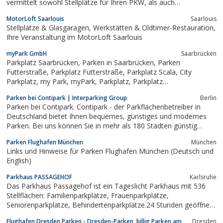
vermittelt sowohl Stellplätze für Ihren PKW, als auch
Hotelzimmer. Gegenwärtig bietet Parkdiscounter 103 Flughafen-
MotorLoft Saarlouis
Saarlouis
Parkplätze und 120 Hotels. Die online zu buchenden Stellplätze
Stellplätze & Glasgaragen, Werkstätten & Oldtimer-Restauration,
sind beschrieben, ein...
Ihre Veranstaltung im MotorLoft Saarlouis
myPark GmbH
Saarbrücken
Parkplatz Saarbrücken, Parken in Saarbrücken, Parken
Futterstraße, Parkplatz Futterstraße, Parkplatz Scala, City
Parkplatz, my Park, myPark, Parkplatz, Parkplatz
SaarbrückenParkplatz Saarbrücken,
Parken bei Contipark | Interparking Group
Berlin
Parken bei Contipark. Contipark - der Parkflächenbetreiber in
Deutschland bietet Ihnen bequemes, günstiges und modernes
Parken. Bei uns können Sie in mehr als 180 Städten günstig
parken z.B. in Berlin, Hamburg, Köln, Dortmund, Düsseldorf,
Parken Flughafen München
München
München. Contipark - Ihr Anbieter für: Parkhaus, Tiefgarage,
Links und Hinweise für Parken Flughafen München (Deutsch und
Parkplatz,...
English)
Parkhaus PASSAGEHOF
Karlsruhe
Das Parkhaus Passagehof ist ein Tageslicht Parkhaus mit 536
Stellflächen: Familienparkplätze, Frauenparkplätze,
Seniorenparkplätze, Behindertenparkplätze.24 Stunden geöffnet,
Farbleitkonzeptgroße Aufzüge, Doppelkinderwagen
Flughafen Dresden Parken - Dresden-Parken, billig Parken am
Dresden