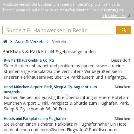
Axxus.de verwendet Cookies, um Ihnen den bestmöglichen Service zu
bieten. Wenn Sie auf der Seite weitersurfen stimmen Sie der Nutzung zu.
×
Ich stimme zu.
Auto & Verkehr
Verkehr
Parkhaus & Parken
44
Ergebnisse gefunden
B+B Parkhaus GmbH & Co. KG
Düsseldorf
Sie möchten entspannt und problemlos parken sowie auf eine
stundenlange Parkplatzsuche verzichten? Wir begrüßen Sie in
unseren Parkhäusern! Mit über 54 Parkhäusern und Tiefgaragen
in knapp 30 Städten bundesweit finden Sie uns sicherlich auch in
Hotel München Airport: Park, Sleep & Fly-Angebot zum
München
Ihrer Nähe.
Bestpreis!
Buchen Sie bei uns günstig Ihre Übernachtung in einem Hotel am
München Airport Ð inkl. Parkplatz & Shuttle zum Flughafen. Park,
Sleep & Fly schon ab 86, 00 Euro;!
Hotels und Parkplätze am Flughafen
München
Sie suchen einen sicheren Parkplatz in Flughafennähe? Ein Hotel
an deutschen und europäischen Flughäfen? Parkdiscounter