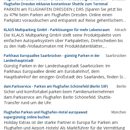
geeignetSicherheit: 60 ÜberwachsungskamerasÜber Ruftaste an
Flughafen Dresden inklusive kostenloser Shuttle zum Terminal
Parkautomaten - 24-Stunden...
PARKEN am FLUGHAFEN DRESDEN ( DRS )Sparen Sie jetzt bis
zu 47%! beim Parken am Flughafen Dresden. Online einen
Parkplatz vorausbuchen und entspannt auf Reise gehen!Sichern
Sie sich jetzt einen sicheren preiswerten Parkplatz in Dresden,
KLAUS Multiparking GmbH - Parklösungen für mehr Lebensraum
Aitrach
mit kostenfreiem, individuellen 24 h-Komfort-Shuttle-Service für
Die KLAUS Multiparking GmbH stellt seine Produktpalette vom
Sie und Ihr Gepäck...
einfachen Autoparksystem über Parkpaletten, Drehscheiben bis
zu den Halb-/Vollautomaten mit Produktdatenblätter,
Leistungsbeschreibungen vor.
Parkhaus Europaallee Saarbrücken - günstig Parken in der
Saarbrücken
Landeshauptstadt
Günstig Parken in der Landeshauptstadt Saarbrücken: Im
Parkhaus Europaallee direkt am Eurobahnhof, dem
Hauptbahnhof der einzigen Großstadt des Saarlandes, finden Sie
einen zentralen Parkplatz nah an der Fußgängerzone.
dam.Parkservice - Parken am Flughafen Schönefeld (Berlin SXF)
Berlin
Sicher und komfortabel parken beim Familienunternehmen
dam.Parkservice am Flughafen Berlin Schönefeld. Shuttle-
Transfer rund um die Uhr.
Flughafen Parken und Flughafen-Hotel europaweit
München
supergünstig online buchen
Holiday Extras ist der starke Partner in Europa für Parken am
Flughafen und Airport-Hotels! Als Marktführer für die Vermittlung