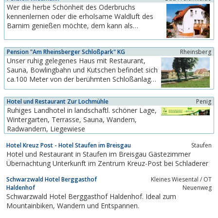
Annehmlichkeiten eines Stadthotels.Eine Sauna
Wer die herbe Schönheit des Oderbruchs
und Solarium steht unseren Gästen zum relaxen
kennenlernen oder die erholsame Waldluft des
zur...
Barnim genießen möchte, dem kann als
Startpunkt unsere moderne, neu erbaute Pension
empfohlen werden. 8 Betten in komfortablen
Pension "Am Rheinsberger Schloßpark" KG
Rheinsberg
Doppelzimmern stehen zu Ihrer Verfügung, auf
Unser ruhig gelegenes Haus mit Restaurant,
Wunsch ist Frühstücksversorgung möglich.
Sauna, Bowlingbahn und Kutschen befindet sich
Zweiradfreunde können bei...
ca.100 Meter von der berühmten Schloßanlage
entfernt. Genießen Sie den einmaligen Ausblick
auf den Rheinsberger Schloßpark und lassen Sie
Hotel und Restaurant Zur Lochmühle
Penig
sich von uns verwöhnen.
Ruhiges Landhotel in landschaftl. schöner Lage,
Wintergarten, Terrasse, Sauna, Wandern,
Radwandern, Liegewiese
Hotel Kreuz Post - Hotel Staufen im Breisgau
Staufen
Hotel und Restaurant in Staufen im Breisgau Gästezimmer
Übernachtung Unterkunft im Zentrum Kreuz-Post bei Schladerer
Schwarzwald Hotel Berggasthof
Kleines Wiesental / OT
Haldenhof
Neuenweg
Schwarzwald Hotel Berggasthof Haldenhof. Ideal zum
Mountainbiken, Wandern und Entspannen.