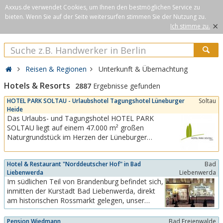
Axxus.de verwendet Cookies, um Ihnen den bestmöglichen Service zu
bieten. Wenn Sie auf der Seite weitersurfen stimmen Sie der Nutzung zu.
×
Ich stimme zu.
Reisen & Regionen
Unterkunft & Übernachtung
Hotels & Resorts
2887
Ergebnisse gefunden
HOTEL PARK SOLTAU - Urlaubshotel Tagungshotel Lüneburger
Soltau
Heide
Das Urlaubs- und Tagungshotel HOTEL PARK
SOLTAU liegt auf einem 47.000 m² großen
Naturgrundstück im Herzen der Lüneburger
Heide.Die Heideregion bietet eine breite Palette zur
Freizeitgestaltung an. Besuchen Sie historische
Hotel & Restaurant "Norddeutscher Hof" in Bad
Bad
Gedenkstätten, besichtigen interessante Museen
Liebenwerda
Liebenwerda
&amp; Heimathäuser, machen Sie eine Kutschfahrt
Im südlichen Teil von Brandenburg befindet sich,
durch...
inmitten der Kurstadt Bad Liebenwerda, direkt
am historischen Rossmarkt gelegen, unser
rekonstruiertes Altstadthotel.Altes bewahrend,
ist unser Haus modern gestaltet und hat alle
Pension Wiedmann
Bad Freienwalde