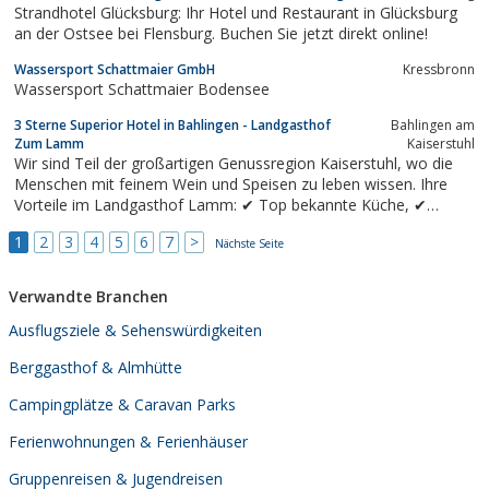
Strandhotel Glücksburg: Ihr Hotel und Restaurant in Glücksburg
an der Ostsee bei Flensburg. Buchen Sie jetzt direkt online!
Wassersport Schattmaier GmbH
Kressbronn
Wassersport Schattmaier Bodensee
3 Sterne Superior Hotel in Bahlingen - Landgasthof
Bahlingen am
Zum Lamm
Kaiserstuhl
Wir sind Teil der großartigen Genussregion Kaiserstuhl, wo die
Menschen mit feinem Wein und Speisen zu leben wissen. Ihre
Vorteile im Landgasthof Lamm: ✔ Top bekannte Küche, ✔
Weinevents, ✔ direkt am Kaiserstuhl! ➨ Zum Landgasthof Lamm
1
2
3
4
5
6
7
>
Nächste Seite
Verwandte Branchen
Ausflugsziele & Sehenswürdigkeiten
Berggasthof & Almhütte
Campingplätze & Caravan Parks
Ferienwohnungen & Ferienhäuser
Gruppenreisen & Jugendreisen