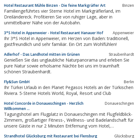
zum Hirsch mit Hotel-Pension, Biergarten, Boardinghouse "Villa
Hotel Restaurant Mühle Binzen - Die feine Markgräfler Art
Binzen
Forsthaus" und die angeschlossene Metzgerei Geist mit großer...
Familiengeführtes vier Sterne Hotel im Markgräflerland, im
Dreiländereck. Profitieren Sie von ruhiger Lage, aber in
unmittelbarer Nähe von der Autobahn.
3*S Hotel in Appenweier - Hotel Restaurant Hanauer Hof
Appenweier
Ihr 3*S Hotel in Appenweier, im Herzen von Baden: traditionell,
gastfreundlich und sehr familiär. Ein Ort zum Wohlfühlen!
Adlerhof - Das Landhotel mitten im Grünen
Straubenhardt
Genießen Sie das unglaubliche Naturpanorama und erleben Sie
pure Natur sowie erholsame Nächte bei uns im traumhaft
schönen Straubenhardt.
Fly&Sun GmbH
Berlin
Ihr Türkei Urlaub in den Planet Pegasos Hotels an der Türkischen
Riviera. 5-Sterne Hotels World, Royal, Resort und Club
Hotel Concorde in Donaueschingen - Herzlich
Donaueschingen
Willkommen ...
Tagungshotel am Flugplatz in Donaueschingen mit Flugfeldblick-
Zimmern, großartiger Fitness-, Wellness- und Badelandschaft für
unsere Gäste in nur 2 Minuten Entfernung vom Hotel,
internationale und regionaler Küche. Concorde Hotel in
Strandhotel Glücksburg mit Restaurant bei Flensburg
Glücksburg
Donaueschingen im Schwarzwald.