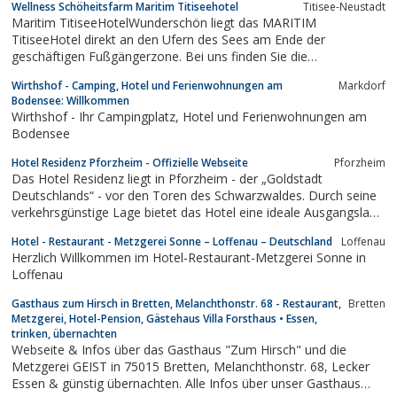
Wellness Schöheitsfarm Maritim Titiseehotel
Titisee-Neustadt
Maritim TitiseeHotelWunderschön liegt das MARITIM
TitiseeHotel direkt an den Ufern des Sees am Ende der
geschäftigen Fußgängerzone. Bei uns finden Sie die
Abwechslung und Erholung, die Sie suchen. Ein großzügiger
Wirthshof - Camping, Hotel und Ferienwohnungen am
Markdorf
Wellnessbereich, unser Restaurant "Vier Täler" und am Abend
Bodensee: Willkommen
unsere Kaminbar mit Live-Piano-Musik sind...
Wirthshof - Ihr Campingplatz, Hotel und Ferienwohnungen am
Bodensee
Hotel Residenz Pforzheim - Offizielle Webseite
Pforzheim
Das Hotel Residenz liegt in Pforzheim - der „Goldstadt
Deutschlands“ - vor den Toren des Schwarzwaldes. Durch seine
verkehrsgünstige Lage bietet das Hotel eine ideale Ausgangslage
für Ihre Aktivitäten.
Hotel - Restaurant - Metzgerei Sonne – Loffenau – Deutschland
Loffenau
Herzlich Willkommen im Hotel-Restaurant-Metzgerei Sonne in
Loffenau
Gasthaus zum Hirsch in Bretten, Melanchthonstr. 68 - Restaurant,
Bretten
Metzgerei, Hotel-Pension, Gästehaus Villa Forsthaus • Essen,
trinken, übernachten
Webseite & Infos über das Gasthaus "Zum Hirsch" und die
Metzgerei GEIST in 75015 Bretten, Melanchthonstr. 68, Lecker
Essen & günstig übernachten. Alle Infos über unser Gasthaus