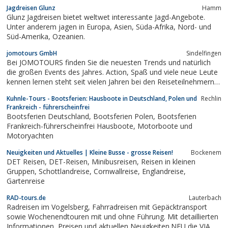
Jagdreisen Glunz
Hamm
Glunz Jagdreisen bietet weltwet interessante Jagd-Angebote.
Unter anderem jagen in Europa, Asien, Süda-Afrika, Nord- und
Süd-Amerika, Ozeanien.
jomotours GmbH
Sindelfingen
Bei JOMOTOURS finden Sie die neuesten Trends und natürlich
die großen Events des Jahres. Action, Spaß und viele neue Leute
kennen lernen steht seit vielen Jahren bei den Reiseteilnehmern
im Vordergrund.Bei JOMOTOURS findet man Städtereisen mit
Kuhnle-Tours - Bootsferien: Hausboote in Deutschland, Polen und
Rechlin
dem Reisebus nach Amsterdam, nach Paris, nach Prag, nach
Frankreich - führerscheinfrei
Mailand.Außerdem...
Bootsferien Deutschland, Bootsferien Polen, Bootsferien
Frankreich-führerscheinfrei Hausboote, Motorboote und
Motoryachten
Neuigkeiten und Aktuelles | Kleine Busse - grosse Reisen!
Bockenem
DET Reisen, DET-Reisen, Minibusreisen, Reisen in kleinen
Gruppen, Schottlandreise, Cornwallreise, Englandreise,
Gartenreise
RAD-tours.de
Lauterbach
Radreisen im Vogelsberg, Fahrradreisen mit Gepäcktransport
sowie Wochenendtouren mit und ohne Führung. Mit detaillierten
Informationen, Preisen und aktuellen Neuigkeiten.NEU die VIA