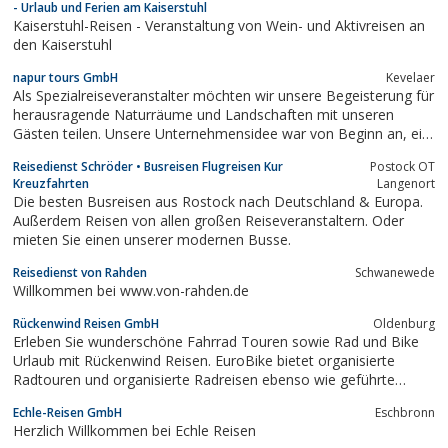
- Urlaub und Ferien am Kaiserstuhl
Kaiserstuhl-Reisen - Veranstaltung von Wein- und Aktivreisen an
den Kaiserstuhl
napur tours GmbH
Kevelaer
Als Spezialreiseveranstalter möchten wir unsere Begeisterung für
herausragende Naturräume und Landschaften mit unseren
Gästen teilen. Unsere Unternehmensidee war von Beginn an, ein
Reiseunternehmen zu konzipieren, das sich durch einen sehr
Reisedienst Schröder • Busreisen Flugreisen Kur
Postock OT
persönlichen und individuellen Service sowie durch attraktive und
Kreuzfahrten
Langenort
ausgefallene...
Die besten Busreisen aus Rostock nach Deutschland & Europa.
Außerdem Reisen von allen großen Reiseveranstaltern. Oder
mieten Sie einen unserer modernen Busse.
Reisedienst von Rahden
Schwanewede
Willkommen bei www.von-rahden.de
Rückenwind Reisen GmbH
Oldenburg
Erleben Sie wunderschöne Fahrrad Touren sowie Rad und Bike
Urlaub mit Rückenwind Reisen. EuroBike bietet organisierte
Radtouren und organisierte Radreisen ebenso wie geführte
Radtouren für einen unvergesslichen Radurlaub oder spannende
Echle-Reisen GmbH
Eschbronn
Radtouren und Radreisen.
Herzlich Willkommen bei Echle Reisen