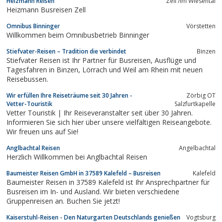
Heizmann Reisen
Zell /im Wiesental
Heizmann Busreisen Zell
Omnibus Binninger
Vörstetten
Willkommen beim Omnibusbetrieb Binninger
Stiefvater-Reisen – Tradition die verbindet
Binzen
Stiefvater Reisen ist Ihr Partner für Busreisen, Ausflüge und
Tagesfahren in Binzen, Lörrach und Weil am Rhein mit neuen
Reisebussen.
Wir erfüllen Ihre Reiseträume seit 30 Jahren -
Zörbig OT
Vetter-Touristik
Salzfurtkapelle
Vetter Touristik | Ihr Reiseveranstalter seit über 30 Jahren.
Informieren Sie sich hier über unsere vielfältigen Reiseangebote.
Wir freuen uns auf Sie!
Anglbachtal Reisen
Angelbachtal
Herzlich Willkommen bei Anglbachtal Reisen
Baumeister Reisen GmbH in 37589 Kalefeld – Busreisen
Kalefeld
Baumeister Reisen in 37589 Kalefeld ist Ihr Ansprechpartner für
Busreisen im In- und Ausland. Wir bieten verschiedene
Gruppenreisen an. Buchen Sie jetzt!
Kaiserstuhl-Reisen - Den Naturgarten Deutschlands genießen
Vogtsburg