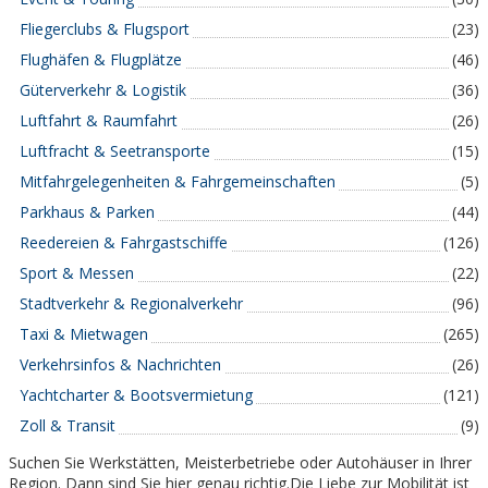
Fliegerclubs & Flugsport
(23)
Flughäfen & Flugplätze
(46)
Güterverkehr & Logistik
(36)
Luftfahrt & Raumfahrt
(26)
Luftfracht & Seetransporte
(15)
Mitfahrgelegenheiten & Fahrgemeinschaften
(5)
Parkhaus & Parken
(44)
Reedereien & Fahrgastschiffe
(126)
Sport & Messen
(22)
Stadtverkehr & Regionalverkehr
(96)
Taxi & Mietwagen
(265)
Verkehrsinfos & Nachrichten
(26)
Yachtcharter & Bootsvermietung
(121)
Zoll & Transit
(9)
Suchen Sie Werkstätten, Meisterbetriebe oder Autohäuser in Ihrer
Region. Dann sind Sie hier genau richtig.Die Liebe zur Mobilität ist