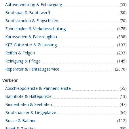
Autoverwertung & Entsorgung
(55)
Bootsbau & Bootswerft
(80)
Bootsschulen & Flugschulen
(70)
Fahrschulen & Verkehrsschulung
(478)
Karosserien & Fahrzeugbau
(338)
KFZ Gutachter & Zulassung
(193)
Reifen & Felgen
(293)
Reinigung & Pflege
(145)
Reparatur & Fahrzeugservice
(2076)
Verkehr
Abschleppdienste & Pannendienste
(55)
Bahnhöfe & Haltepunkte
(13)
Binnenhäfen & Seehäfen
(47)
Bootshäuser & Liegeplätze
(64)
Busse & Bahnen
(112)
Event & Touring
(30)