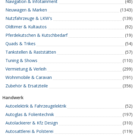
Navigation & Infotainment
(40)
Neuwagen & Marken
(1343)
Nutzfahrzeuge & LKW's
(139)
Oldtimer & Kultautos
(92)
Pferdekutschen & Kutschbedarf
(19)
Quads & Trikes
(54)
Tankstellen & Raststätten
(57)
Tuning & Shows
(110)
Vermietung & Verleih
(299)
Wohnmobile & Caravan
(191)
Zubehör & Ersatzteile
(356)
Handwerk
Autoelektrik & Fahrzeugelektrik
(52)
Autoglas & Folientechnik
(197)
Autolackierer & Kfz Design
(310)
Autosattlerei & Polsterei
(119)