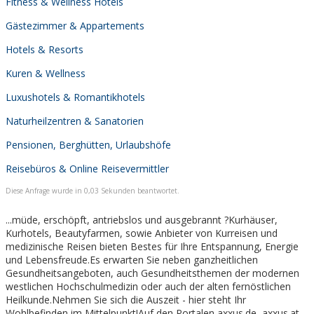
Fitness & Wellness Hotels
Gästezimmer & Appartements
Hotels & Resorts
Kuren & Wellness
Luxushotels & Romantikhotels
Naturheilzentren & Sanatorien
Pensionen, Berghütten, Urlaubshöfe
Reisebüros & Online Reisevermittler
Diese Anfrage wurde in 0,03 Sekunden beantwortet.
...müde, erschöpft, antriebslos und ausgebrannt ?Kurhäuser,
Kurhotels, Beautyfarmen, sowie Anbieter von Kurreisen und
medizinische Reisen bieten Bestes für Ihre Entspannung, Energie
und Lebensfreude.Es erwarten Sie neben ganzheitlichen
Gesundheitsangeboten, auch Gesundheitsthemen der modernen
westlichen Hochschulmedizin oder auch der alten fernöstlichen
Heilkunde.Nehmen Sie sich die Auszeit - hier steht Ihr
Wohlbefinden im Mittelpunkt!Auf den Portalen axxus.de, axxus.at