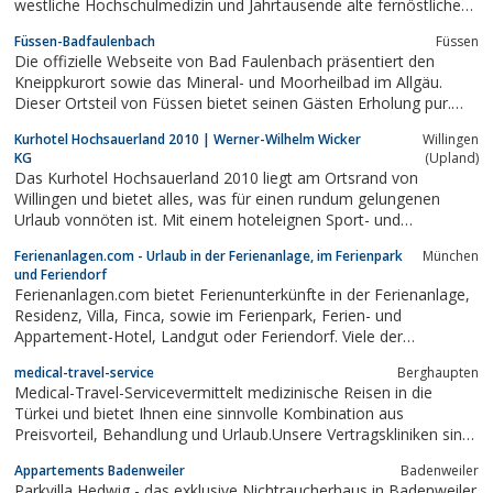
westliche Hochschulmedizin und Jahrtausende alte fernöstliche
Heilkunde, Kontemplation und Kreislauftraining, Philosophie und
Füssen-Badfaulenbach
Füssen
Pilates.
Die offizielle Webseite von Bad Faulenbach präsentiert den
Kneippkurort sowie das Mineral- und Moorheilbad im Allgäu.
Dieser Ortsteil von Füssen bietet seinen Gästen Erholung pur.
Hier finden Sie die passende Unterkunft oder Hotel
Kurhotel Hochsauerland 2010 | Werner-Wilhelm Wicker
Willingen
KG
(Upland)
Das Kurhotel Hochsauerland 2010 liegt am Ortsrand von
Willingen und bietet alles, was für einen rundum gelungenen
Urlaub vonnöten ist. Mit einem hoteleignen Sport- und
Animationsprogramm, einer über 1000 Quadratmeter großen
Ferienanlagen.com - Urlaub in der Ferienanlage, im Ferienpark
München
Wellnesslandschaft, diversen hochmodernen Hotelzimmern und
und Feriendorf
einem kulinarischen Speiseangebot bleiben im...
Ferienanlagen.com bietet Ferienunterkünfte in der Ferienanlage,
Residenz, Villa, Finca, sowie im Ferienpark, Ferien- und
Appartement-Hotel, Landgut oder Feriendorf. Viele der
beschriebenen Anlagen bieten neben einer Auswahl an
medical-travel-service
Berghaupten
verschiedenen Unterkunftsmöglichkeiten ein umfangreiches
Medical-Travel-Servicevermittelt medizinische Reisen in die
Erholungs-, Freizeit- und Sportangebot und...
Türkei und bietet Ihnen eine sinnvolle Kombination aus
Preisvorteil, Behandlung und Urlaub.Unsere Vertragskliniken sind
Spezialisten in ihrem Fach und personell mit Fachärzten besetzt.
Appartements Badenweiler
Badenweiler
Die medizinische Ausstattung der Kliniken entspricht modernsten
Parkvilla Hedwig - das exklusive Nichtraucherhaus in Badenweiler