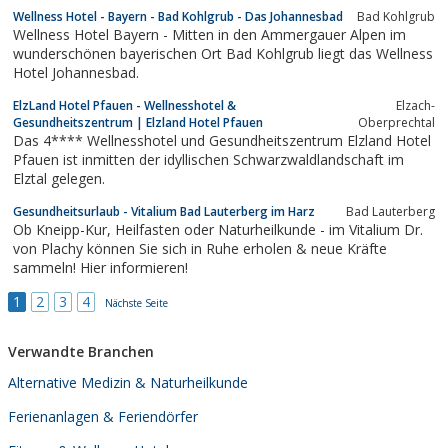
Wellness Hotel - Bayern - Bad Kohlgrub - Das Johannesbad
Bad Kohlgrub
Wellness Hotel Bayern - Mitten in den Ammergauer Alpen im
wunderschönen bayerischen Ort Bad Kohlgrub liegt das Wellness
Hotel Johannesbad.
ElzLand Hotel Pfauen - Wellnesshotel &
Elzach-
Gesundheitszentrum | Elzland Hotel Pfauen
Oberprechtal
Das 4**** Wellnesshotel und Gesundheitszentrum Elzland Hotel
Pfauen ist inmitten der idyllischen Schwarzwaldlandschaft im
Elztal gelegen.
Gesundheitsurlaub - Vitalium Bad Lauterberg im Harz
Bad Lauterberg
Ob Kneipp-Kur, Heilfasten oder Naturheilkunde - im Vitalium Dr.
von Plachy können Sie sich in Ruhe erholen & neue Kräfte
sammeln! Hier informieren!
1
2
3
4
Nächste Seite
Verwandte Branchen
Alternative Medizin & Naturheilkunde
Ferienanlagen & Feriendörfer