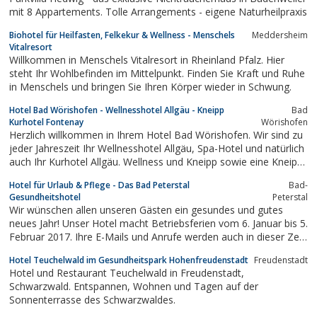
internationalen...
mit 8 Appartements. Tolle Arrangements - eigene Naturheilpraxis
Biohotel für Heilfasten, Felkekur & Wellness - Menschels
Meddersheim
Vitalresort
Willkommen in Menschels Vitalresort in Rheinland Pfalz. Hier
steht Ihr Wohlbefinden im Mittelpunkt. Finden Sie Kraft und Ruhe
in Menschels und bringen Sie Ihren Körper wieder in Schwung.
Hotel Bad Wörishofen - Wellnesshotel Allgäu - Kneipp
Bad
Kurhotel Fontenay
Wörishofen
Herzlich willkommen in Ihrem Hotel Bad Wörishofen. Wir sind zu
jeder Jahreszeit Ihr Wellnesshotel Allgäu, Spa-Hotel und natürlich
auch Ihr Kurhotel Allgäu. Wellness und Kneipp sowie eine Kneipp-
Kur gehören bei uns untrennbar zusammen.
Hotel für Urlaub & Pflege - Das Bad Peterstal
Bad-
Gesundheitshotel
Peterstal
Wir wünschen allen unseren Gästen ein gesundes und gutes
neues Jahr! Unser Hotel macht Betriebsferien vom 6. Januar bis 5.
Februar 2017. Ihre E-Mails und Anrufe werden auch in dieser Zeit
beantwortet! Ab dem 6. Februar 2017 sind wir wieder voll und
Hotel Teuchelwald im Gesundheitspark Hohenfreudenstadt
Freudenstadt
ganz für Sie da!
Hotel und Restaurant Teuchelwald in Freudenstadt,
Schwarzwald. Entspannen, Wohnen und Tagen auf der
Sonnenterrasse des Schwarzwaldes.