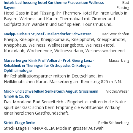
hotels bad fuessing hotel Kur therme Praevention Wellness
Bad
Bayern
Füssing
Hotel Gass in Bad Füssing. Ihr Thermen-Hotel für Ihren Urlaub in
Bayern. Wellness und Kur im Thermalbad mit Zimmer und
Golfplatz zum wandern und Golf spielen. Tourismus und
Gemeinde Bad Füssing. Johannesbad, Europatherme, Kurpark,
Kneipp-Kurhaus St.Josef - Mallersdorfer Schwestern
Bad Wörishofen
Zentrum und Therme 1 nur wenige Minuten entfernt. Massage.
Kneipp, Kneippkur, Kneippkurhaus, Kneipphotel, Kneippkurhotel,
Kneipphaus, Wellness, Wellnessangebote, Wellness-Hotel,
Kurzurlaub, Wochenende, Wellnessurlaub, Wellnesswochenende,
Wochenende, Wellness Kurzurlaub, Nardini, Sebastian Kneipp,
Masserberger Klinik Prof Volhard - Prof. Georg Lenz -
Masserberg
Mallersdorfer Schwestern, Ordensschwestern, Nonnen,
Rehaklinik in Thüringen für Orthopädie, Onkologie,
Wörishofen, Bad...
Ophthalmologie
Ihr Rehabilitationspartner mitten in Deutschland, im
Heilklimatischen Kurort Masserberg am Rennsteig 825 m NN.
Moor- und Schwefelbad Senkelteich August Grossmann
Vlotho/Weser
GmbH & Co. KG
Das Moorland Bad Senkelteich - Eingebettet mitten in die Natur
spürt der Gast schon beim Empfang die wohltuende Wirkung
einer herzlichen Gastfreundschaft.
Strick-Etage Berlin
Berlin Schöneberg
Strick-Etage FINNKARELIA Mode in grosser Auswahl