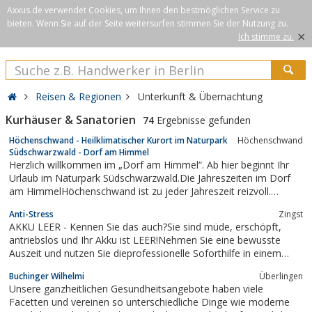
Axxus.de verwendet Cookies, um Ihnen den bestmöglichen Service zu
bieten. Wenn Sie auf der Seite weitersurfen stimmen Sie der Nutzung zu.
×
Ich stimme zu.
Reisen & Regionen
Unterkunft & Übernachtung
Kurhäuser & Sanatorien
74
Ergebnisse gefunden
Höchenschwand - Heilklimatischer Kurort im Naturpark
Höchenschwand
Südschwarzwald - Dorf am Himmel
Herzlich willkommen im „Dorf am Himmel“. Ab hier beginnt Ihr
Urlaub im Naturpark Südschwarzwald.Die Jahreszeiten im Dorf
am HimmelHöchenschwand ist zu jeder Jahreszeit reizvoll.
Genießen Sie das Frühjahrserwachen, die milden Sommertage
Anti-Stress
Zingst
mit Blick über saftig grüne Wiesen, den durch Temperaturumkehr
AKKU LEER - Kennen Sie das auch?Sie sind müde, erschöpft,
geprägten,...
antriebslos und Ihr Akku ist LEER!Nehmen Sie eine bewusste
Auszeit und nutzen Sie dieprofessionelle Soforthilfe in einem
dreitägigen Schnupperkurs speziell für Führungskräfte im
Buchinger Wilhelmi
Überlingen
Einzelcoaching.
Unsere ganzheitlichen Gesundheitsangebote haben viele
Facetten und vereinen so unterschiedliche Dinge wie moderne