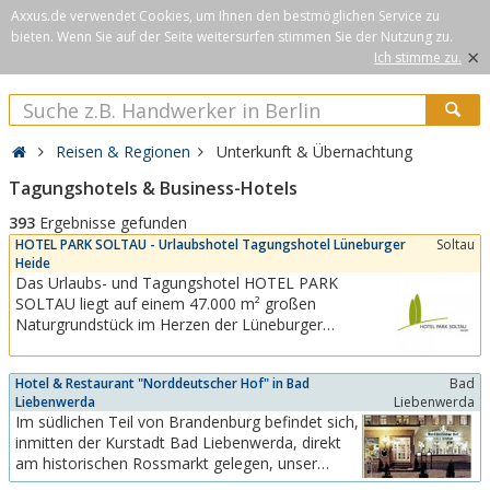
Axxus.de verwendet Cookies, um Ihnen den bestmöglichen Service zu
bieten. Wenn Sie auf der Seite weitersurfen stimmen Sie der Nutzung zu.
×
Ich stimme zu.
Reisen & Regionen
Unterkunft & Übernachtung
Tagungshotels & Business-Hotels
393
Ergebnisse gefunden
HOTEL PARK SOLTAU - Urlaubshotel Tagungshotel Lüneburger
Soltau
Heide
Das Urlaubs- und Tagungshotel HOTEL PARK
SOLTAU liegt auf einem 47.000 m² großen
Naturgrundstück im Herzen der Lüneburger
Heide.Die Heideregion bietet eine breite Palette zur
Freizeitgestaltung an. Besuchen Sie historische
Hotel & Restaurant "Norddeutscher Hof" in Bad
Bad
Gedenkstätten, besichtigen interessante Museen
Liebenwerda
Liebenwerda
&amp; Heimathäuser, machen Sie eine Kutschfahrt
Im südlichen Teil von Brandenburg befindet sich,
durch...
inmitten der Kurstadt Bad Liebenwerda, direkt
am historischen Rossmarkt gelegen, unser
rekonstruiertes Altstadthotel.Altes bewahrend,