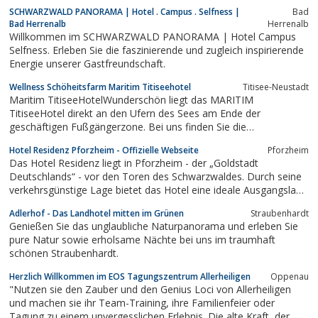
ist unser Haus modern gestaltet und hat alle
SCHWARZWALD PANORAMA | Hotel . Campus . Selfness |
Bad
Annehmlichkeiten eines Stadthotels.Eine Sauna
Bad Herrenalb
Herrenalb
Willkommen im SCHWARZWALD PANORAMA | Hotel Campus
und Solarium steht unseren Gästen zum relaxen
Selfness. Erleben Sie die faszinierende und zugleich inspirierende
zur...
Energie unserer Gastfreundschaft.
Wellness Schöheitsfarm Maritim Titiseehotel
Titisee-Neustadt
Maritim TitiseeHotelWunderschön liegt das MARITIM
TitiseeHotel direkt an den Ufern des Sees am Ende der
geschäftigen Fußgängerzone. Bei uns finden Sie die
Abwechslung und Erholung, die Sie suchen. Ein großzügiger
Hotel Residenz Pforzheim - Offizielle Webseite
Pforzheim
Wellnessbereich, unser Restaurant "Vier Täler" und am Abend
Das Hotel Residenz liegt in Pforzheim - der „Goldstadt
unsere Kaminbar mit Live-Piano-Musik sind...
Deutschlands“ - vor den Toren des Schwarzwaldes. Durch seine
verkehrsgünstige Lage bietet das Hotel eine ideale Ausgangslage
für Ihre Aktivitäten.
Adlerhof - Das Landhotel mitten im Grünen
Straubenhardt
Genießen Sie das unglaubliche Naturpanorama und erleben Sie
pure Natur sowie erholsame Nächte bei uns im traumhaft
schönen Straubenhardt.
Herzlich Willkommen im EOS Tagungszentrum Allerheiligen
Oppenau
"Nutzen sie den Zauber und den Genius Loci von Allerheiligen
und machen sie ihr Team-Training, ihre Familienfeier oder
Tagung zu einem unvergesslichen Erlebnis. Die alte Kraft, der