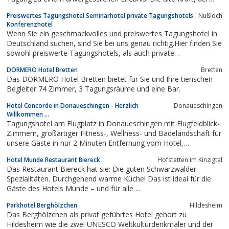
Genius Loci aus alter Zeit ist geblieben. Und so fügte es sich
Preiswertes Tagungshotel Seminarhotel private Tagungshotels
Nußloch
beispielsweise auch, dass Allerheiligen
Konferenzhotel
Wenn Sie ein geschmackvolles und preiswertes Tagungshotel in
Deutschland suchen, sind Sie bei uns genau richtig.Hier finden Sie
sowohl preiswerte Tagungshotels, als auch private
Tagungshotels für Ihre Seminare.Unsere Kooperation hat es sich
DORMERO Hotel Bretten
Bretten
zum Ziel gesetzt, Ihnen bundesweit eine günstige Lösung für Ihre
Das DORMERO Hotel Bretten bietet für Sie und Ihre tierischen
Seminare und...
Begleiter 74 Zimmer, 3 Tagungsräume und eine Bar.
Hotel Concorde in Donaueschingen - Herzlich
Donaueschingen
Willkommen ...
Tagungshotel am Flugplatz in Donaueschingen mit Flugfeldblick-
Zimmern, großartiger Fitness-, Wellness- und Badelandschaft für
unsere Gäste in nur 2 Minuten Entfernung vom Hotel,
internationale und regionaler Küche. Concorde Hotel in
Hotel Munde Restaurant Biereck
Hofstetten im Kinzigtal
Donaueschingen im Schwarzwald.
Das Restaurant Biereck hat sie: Die guten Schwarzwälder
Spezialitäten. Durchgehend warme Küche! Das ist ideal für die
Gäste des Hotels Munde – und für alle ...
Parkhotel Berghölzchen
Hildesheim
Das Berghölzchen als privat geführtes Hotel gehört zu
Hildesheim wie die zwei UNESCO Weltkulturdenkmäler und der