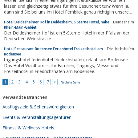
Wollen Sie sich in einer einzigartigen Naturkulisse verwöhnen
oder Tagung:...
lassen und gleichzeitig etwas für Ihre Gesundheit tun? Wenn ja,
dann sind Sie bei uns im Hotel Fernblick genau richtig!In unserem
wunderschönen Verwöhnhotel am südlichen Ortsrand von
Hotel Deidesheimer Hof in Deidesheim, 5 Sterne Hotel, nahe
Deidesheim
Höchenschwand fühlen Sie sich sofort wohl.Aus der Tradition zu
Rhein-Main-Gebiet
einem modernen...
Der Deidesheimer Hof ist ein 5-Sterne Hotel in der Pfalz an der
Deutschen Weinstrasse
Hotel Restaurant Bodensee Ferienhotel Freizeithotel am
Friedrichshafen
Bodensee
tagungshotel ferienhotel friedrichshafen, urlaub am Bodensee.
Das Hotel Waldhorn ist ihr Familien, Tagungs, Messe und
Freizeithotel in Friedrichshafen am Bodensee.
1
2
3
4
5
6
7
>
Nächste Seite
Verwandte Branchen
Ausflugsziele & Sehenswürdigkeiten
Events & Veranstaltungsagenturen
Fitness & Wellness Hotels