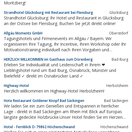
Moritzberg!
Strandhotel Glücksburg mit Restaurant bei Flensburg
Glücksburg
Strandhotel Glücksburg: Ihr Hotel und Restaurant in Glücksburg
an der Ostsee bei Flensburg. Buchen Sie jetzt direkt online!
Allgäu Moments GmbH
Oberstdorf
Tagungshotels und Firmenevents im Allgäu / Bayern. Wir
organisieren Ihre Tagung, Ihr Incentive, Ihren Workshop oder Ihr
Motivationstraining individuell nach Ihren Vorgaben und
Wünschen. Ob motivierende Team Event Ideen wie z.B. vom
HERZLICH WILLKOMMEN im Gasthaus zum Dörenberg
Bad Iburg
Hochseilgarten, Rafting oder Canyoning alle klassischen
Erleben Sie Individualität und Leidenschaft in Ihrem ❤
Eventmöglichkeiten sowie spezielle...
Lieblingshotel rund um Bad Iburg, Osnabrück, Münster und
Bielefeld ✓ direkt im Osnabrücker Land ✓
Highway-Hotel
Herbolzheim
Herzlich willkommen im Highway-Hotel Herbolzheim!
Hote Restaurant Goldener Knopf Bad Säckingen
Bad Säckingen
Wir laden Sie ein zum Genießen und Entspannen in herrlicher
Lage - direkt in Bad Säckingen am Rhein mit Blick auf Europas
längste gedeckte Holzbrücke.Unser Hotel finden Sie im Herzen
der Altstadt von Bad Säckingen - im Dreiländereck Deutschland,
Hotel - Fernblick D-79862 Höchenschwand
Höchenschwand
Schweiz und Frankreich.Ob Familienfest, Hochzeit, Versammlung