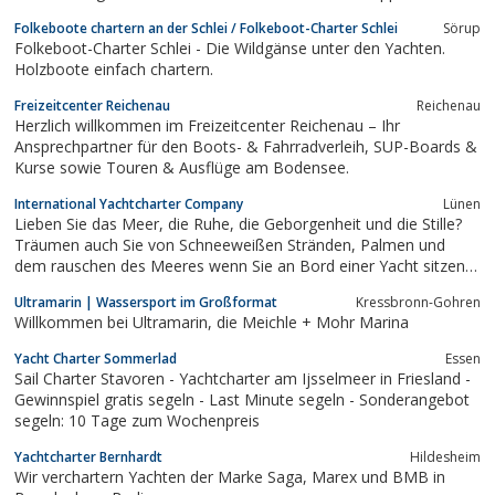
Folkeboote chartern an der Schlei / Folkeboot-Charter Schlei
Sörup
Folkeboot-Charter Schlei - Die Wildgänse unter den Yachten.
Holzboote einfach chartern.
Freizeitcenter Reichenau
Reichenau
Herzlich willkommen im Freizeitcenter Reichenau – Ihr
Ansprechpartner für den Boots- & Fahrradverleih, SUP-Boards &
Kurse sowie Touren & Ausflüge am Bodensee.
International Yachtcharter Company
Lünen
Lieben Sie das Meer, die Ruhe, die Geborgenheit und die Stille?
Träumen auch Sie von Schneeweißen Stränden, Palmen und
dem rauschen des Meeres wenn Sie an Bord einer Yacht sitzen?
Relaxen, die Seele baumeln lassen und den ganzen Tag lang nur
Ultramarin | Wassersport im Großformat
Kressbronn-Gohren
das tun, wozu Sie Lust haben? Was jedoch wenn nicht genügend
Willkommen bei Ultramarin, die Meichle + Mohr Marina
Geld für eine eigene...
Yacht Charter Sommerlad
Essen
Sail Charter Stavoren - Yachtcharter am Ijsselmeer in Friesland -
Gewinnspiel gratis segeln - Last Minute segeln - Sonderangebot
segeln: 10 Tage zum Wochenpreis
Yachtcharter Bernhardt
Hildesheim
Wir verchartern Yachten der Marke Saga, Marex und BMB in