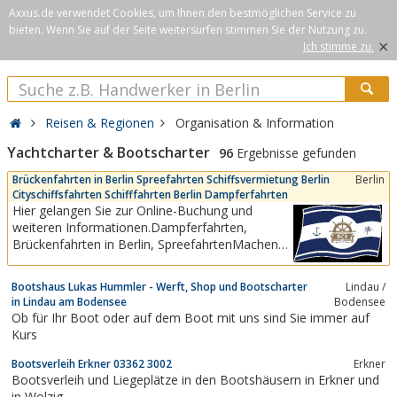
Axxus.de verwendet Cookies, um Ihnen den bestmöglichen Service zu
bieten. Wenn Sie auf der Seite weitersurfen stimmen Sie der Nutzung zu.
×
Ich stimme zu.
Reisen & Regionen
Organisation & Information
Yachtcharter & Bootscharter
96
Ergebnisse gefunden
Brückenfahrten in Berlin Spreefahrten Schiffsvermietung Berlin
Berlin
Cityschiffsfahrten Schifffahrten Berlin Dampferfahrten
Hier gelangen Sie zur Online-Buchung und
weiteren Informationen.Dampferfahrten,
Brückenfahrten in Berlin, SpreefahrtenMachen
Sie es sich auf unseren gemütlichen Korbstühlen
auf dem Sonnendeck bequem und erleben Sie
Bootshaus Lukas Hummler - Werft, Shop und Bootscharter
Lindau /
die schönsten Sehenswürdigkeiten, wie den
in Lindau am Bodensee
Bodensee
Berliner Fernsehturm, das Regierungsviertel, das
Ob für Ihr Boot oder auf dem Boot mit uns sind Sie immer auf
Nikolaiviertel...
Kurs
Bootsverleih Erkner 03362 3002
Erkner
Bootsverleih und Liegeplätze in den Bootshäusern in Erkner und
in Wolzig