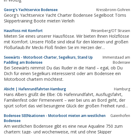
Georg's Yachtservice Bodensee
Kressbronn-Gohren
Georg's Yachtservice Yacht Charter Bodensee Segelboot Törns
Skippertraining Boote mieten Verleih
Hausfloss mit Komfort
Wesenberg/OT Strasen
Mieten Sie eines unserer Hausflösse. Wir bieten Ihnen Holzflösse
mit Komfort. Unsere Flöße sind ideal für den kleinen und großen
Floßurlaub.Ihr Mecki-Floß finden Sie im Herzen der
Mecklenburgischen Seenplatte in Strasen am
Seewärts - Motorboot-Charter, Segelkurs, Stand Up
Immenstaad am
Ellbogensee.Mecklenburg wird liebevoll auch Meckiland genannt.
Paddling am Bodensee
Bodensee
Deshalb ist das Igelchen auf unserem...
Bei Seewärts nimmst Du das Ruder in die Hand – egal, ob Du
Dich für einen Segelkurs interessierst oder am Bodensee ein
Motorboot chartern möchtest.
Abicht | Hafenrundfahrten Hamburg
Hamburg
Hans Albers grüßt die Elbe: Ob Hafenrundfahrt, Ausflugsfahrt,
Familienfest oder Firmenevent – wer bei uns an Bord geht, der
spürt sofort das viel besungene Glück der großen Freiheit rund
um den Hamburger Hafen. Urige Kapitäne steuern unsere Flotte
Bodensee SEENsationen - Motorboot mieten am westlichen
Gaienhofen
sicher durch Hafen, Fleete und Kanäle der Hansestadt – oder
Bodensee
auch zu Ihren...
Am westlichen Bodensee gibt es eine neue Aqualine 750 zum
chartern: tage- und wochenweise, mit und ohne Skipper