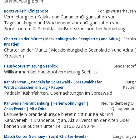
Brandenburg Berlin
Bootsverleih Königsboot
Königs Wusterhausen
Vermietung von Kajaks und CanadiernOrganisation von
Tagesausflügen und WochenendfahrtenOrganisation von
Bootstouren für SchulklassenBootstransport bei Anmietung
möglichVerkauf von Eis, Kaffee, Getränke, u.Zubehör
Charter an der Müritz ( Mecklenburgische Seenplatte ) und Adria (
Rechlin
Kroatien )
Charter an der Müritz ( Mecklenburgische Seenplatte ) und Adria (
Kroatien )
Hausbootvermietung Seeblick
Sandersdorf
Willkommen bei Hausbootvermietung Seeblick
Kahnfahrten..., Paddeln im Spreewald - Spreewaldhafen
Burg /
Waldschlösschen in Burg / Kauper
Kauper
Paddeln, Kahnfahrten, Übernachtungen im Spreewald
Kanuverleih-Brandenburg | Ferienwohnungen |
Neuhardenberg OT
Aktiv Events | Alte Oder
Quappendorf
kanuverleih-brandenburg.de bietet nicht nur Kajak und
Kanuverleih in Brandenburg an. Aktiv Events an der Alten Oder
können Sie buchen unter Tel. 0162-722 90 44
Match Center Germany - Yacht-Charter-Events-
Langenargen