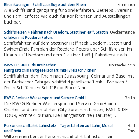
Rheinkoenigin - Schiffsausflüge auf dem Rhein
Emmerich
Alle Schiffe sind ganzjährig für Sonderfahrten, Betriebs-, Vereins-
und Familienfeste wie auch für Konferenzen und Ausstellungen
buchbar.
Schiffsreisen + Fähren nach Usedom, Stettiner Haff, Stettin
Ueckermünde
erleben mit Reederei Peters
Schiffsfahrten auf dem Stettiner Haff nach Usedom, Stettin und
Swinemünde.Fahrplan der Reederei Peters über Schiffsreisen im
Urlaub auf Usedom und dem Stettiner Haff | Fährdienst nach
Kamminke und Swinemünde| Hochzeiten und Seebestattungen
www.BFS-INFO.de Breisacher
Breisach/Rhein
Fahrgastschiffahrtgesellschaft mbH Breisach / Rhein
Schifffahrten dem Rhein nach Strassbourg, Colmar und Basel mit
der Breisacher Fahrgastschiffahrtgesellschaft mbH Breisach /
Rhein Schiffahrten Schiff Boot Bootsfahrt
BWSG Berliner Wassersport und Service GmbH
Berlin
Die BWSG Berliner Wassersport und Service GmbH bietet
Charter- und Linienfahrten (City-Spreerundfahrten, EAST-SIDE-
TOUR, ArchitekTour)an. Die Fahrgastschiffe (BärLiner,
Babelsberg, Belvedere, Casino) stehen für Schiffsrundfahrten,
Personenschiffahrt Lahnstolz - Tagesfahrten auf Lahn, Mosel
Bad
Mondscheinfahrten, Citytouren sowie Tagestouren zur
und Rhein
Ems
Verfügung. BWSG Marine steht für...
Willkommen bei der Personenschiffahrt Lahnstolz - ein