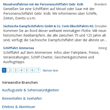
sich auf die Spuren der Hohenzollernkönige und entdecken die
Moselrundfahrten mit der Personenschifffahrt Gebr. Kolb
Briedern
zum UNESCO Weltkulturerbe gehörende Schlösser- und
Genießen Sie eine Schifffahrt auf Mosel oder Saar mit der
Parklandschaft diesseits und jenseits der...
Personenschiffahrt Gebr. Kolb. Wir informieren über Schiffe,
Zeiten, Events u.v.m.
Sächsische Dampfschiffahrts GmbH & Co. Conti Elbschiffahrts KG
Dresden
Kommen Sie an Bord dieser weltweit einmaligen Flotte. Mit neun
historischen Raddampfern, die alle zwischen 75 und 125 Jahre alt
sind, verfügt die Sächsische Dampfschiffahrt über die älteste und
größte Raddampferflotte der Welt.
Schifffahrt Ammersee
Inning
Schifffahrt auf dem Ammersee. Infos über Fahrpläne, Preise,
Veranstaltungen, Schiff-Charter, Geschenkgutscheine und
Ausflugstipps.
1
2
3
4
5
6
7
Nächste Seite
Verwandte Branchen
Ausflugsziele & Sehenswürdigkeiten
Binnenhäfen & Seehäfen
Erlebnis & Abenteuer