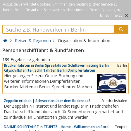
Axxus.de verwendet Cookies, um Ihnen den bestmöglichen Service zu
bieten. Wenn Sie auf der Seite weitersurfen stimmen Sie der Nutzung zu.
×
Ich stimme zu.
Reisen & Regionen
Organisation & Information
Personenschifffahrt & Rundfahrten
139
Ergebnisse gefunden
Brückenfahrten in Berlin Spreefahrten Schiffsvermietung Berlin
Berlin
Cityschiffsfahrten Schifffahrten Berlin Dampferfahrten
Hier gelangen Sie zur Online-Buchung und
weiteren Informationen.Dampferfahrten,
Brückenfahrten in Berlin, SpreefahrtenMachen
Sie es sich auf unseren gemütlichen Korbstühlen
auf dem Sonnendeck bequem und erleben Sie
Zeppelin erleben | Schwerelos über dem Bodensee?
Friedrichshafen
die schönsten Sehenswürdigkeiten, wie den
Der Zeppelin NT startet und landet regulär in Friedrichshafen.
Berliner Fernsehturm, das Regierungsviertel, das
Das Luftschiff kann aber auch für Sondertouren gechartert und
Nikolaiviertel...
zu individuellen Einsatzorten gebucht werden.
DAHME-SCHIFFFAHRT in TEUPITZ - Home - Willkommen an Bord
Teupitz