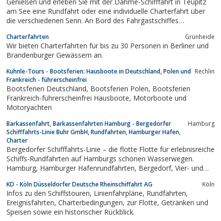
Genießen und erleben Sie mit der Dahme-Schifffahrt in Teupitz
am See eine Rundfahrt oder eine individuelle Charterfahrt über
die verschiedenen Senn. An Bord des Fahrgastschiffes
Schenkenland geht es durch die unberührte Natur und die engen
Charterfahrten
Grünheide
Kanäle des Dahme-Seengebietes im Süden von Berlin und
Wir bieten Charterfahrten für bis zu 30 Personen in Berliner und
Potsdam, die schon von vielen...
Brandenburger Gewässern an.
Kuhnle-Tours - Bootsferien: Hausboote in Deutschland, Polen und
Rechlin
Frankreich - führerscheinfrei
Bootsferien Deutschland, Bootsferien Polen, Bootsferien
Frankreich-führerscheinfrei Hausboote, Motorboote und
Motoryachten
Barkassenfahrt, Barkassenfahrten Hamburg - Bergedorfer
Hamburg
Schifffahrts-Linie Buhr GmbH, Rundfahrten, Hamburger Hafen,
Charter
Bergedorfer Schifffahrts-Linie – die flotte Flotte für erlebnisreiche
Schiffs-Rundfahrten auf Hamburgs schönen Wasserwegen.
Hamburg, Hamburger Hafenrundfahrten, Bergedorf, Vier- und
Marschlanden, Hamburger Hafen, HafenCity, Bille,
KD - Köln Düsseldorfer Deutsche Rheinschiffahrt AG
Köln
Wilhelmsburger Dove
Infos zu den Schiffstouren, Linienfahrpläne, Rundfahrten,
Ereignisfahrten, Charterbedingungen, zur Flotte, Getränken und
Speisen sowie ein historischer Rückblick.