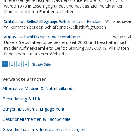
Interessengemeinschaft Das herzkranke Kind e. V. - Die IDHK
wurde 1978 in Essen gegründet und hat das Ziel, herzkranken
Kindern und ihren Familien zu helfen.
Schlafapnoe-Selbsthillfegruppe Wilhelmshaven- Friesland
Wilhelmshaven
Willkommen bei den Schlafapnoe-Selbsthilfegruppen
AD(H)S - Selbsthilfegruppe "Wuppertalforum"
Wuppertal
Unsere Selbsthilfegruppe besteht seit 2003 und beschäftigt sich
mit der Aufmerksamkeits-Defizit-Störung ADS/ADHS. Alle Daten
findet man auf unserer Webseite.
1
2
3
4
Nächste Seite
Verwandte Branchen
Alternative Medizin & Naturheilkunde
Behinderung & Hilfe
Bürgerinitiativen & Engagement
Gesundheitsthemen & Fachportale
Gewerkschaften & Interessenvertretungen