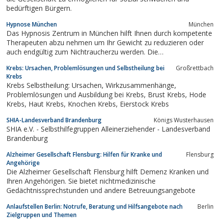
bedürftigen Bürgern.
Hypnose München
München
Das Hypnosis Zentrum in München hilft Ihnen durch kompetente
Therapeuten abzu nehmen um Ihr Gewicht zu reduzieren oder
auch endgültig zum Nichtraucherzu werden. Die
Gewichtsreduzierung oder die Raucherentwöhnung gehören
Krebs: Ursachen, Problemlösungen und Selbstheilung bei
Großrettbach
wohlzu den bekanntesten Anwendungsgebieten der Hypnose. So
Krebs
können wir mit Stolzvon Erfolgsquoten bei...
Krebs Selbstheilung: Ursachen, Wirkzusammenhänge,
Problemlösungen und Ausbildung bei Krebs, Brust Krebs, Hode
Krebs, Haut Krebs, Knochen Krebs, Eierstock Krebs
SHIA-Landesverband Brandenburg
Königs Wusterhausen
SHIA e.V. - Selbsthilfegruppen Alleinerziehender - Landesverband
Brandenburg
Alzheimer Gesellschaft Flensburg: Hilfen für Kranke und
Flensburg
Angehörige
Die Alzheimer Gesellschaft Flensburg hilft Demenz Kranken und
Ihren Angehörigen. Sie bietet nichtmedizinische
Gedächtnissprechstunden und andere Betreuungsangebote
Anlaufstellen Berlin: Notrufe, Beratung und Hilfsangebote nach
Berlin
Zielgruppen und Themen