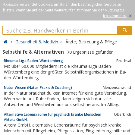
Axxus.de verwendet Cookies, um Ihnen den bestmöglichen Service zu
bieten. Wenn Sie auf der Seite weitersurfen stimmen Sie der Nutzung zu.
×
Ich stimme zu.
Gesundheit & Medizin
Ärzte, Betreuung & Pflege
Selbsthilfe & Alternativen
70
Ergebnisse gefunden
Rheuma-Liga Baden-Württemberg
Bruchsal
Mit über 60.000 Mitgliedern ist die Rheu­ma-Liga Baden-
Württemberg eine der größ­ten Selbst­hilfe­orga­nisationen in Ba­
den-Württemberg.
Natur Wesen (Natur-Praxis & Coaching)
Menzenschwand
In der Natur brauchst du kein Internet für eine gute Verbindung.
Wenn wir in uns Ruhe finden, dann zeigen sich dort alle
Antworten und Weisheiten aus uns selbst heraus. Im Alltag
gelingt es uns oft nicht so ruhig zu werden, dass wir diese in uns
Alternative Lebensräume für psychisch kranke Menschen
Oberkirch
ruhende Kraft und Weisheitsquelle anzapfen können.Mein Dienst
Alitera GmbH,
besteht darin, dass ich...
Alitera GmbH, alternative Lebensräume für psychisch kranke
Menschen mit Pflegeheim, Pflegestation, Eingliederungshilfe und