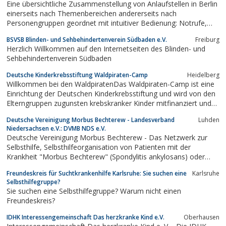
Eine übersichtliche Zusammenstellung von Anlaufstellen in Berlin
einerseits nach Themenbereichen andererseits nach
Personengruppen geordnet mit intuitiver Bedienung: Notrufe,
Beratungsstellen, Psychotherapie, Selbsthilfegruppen, Links für
BSVSB Blinden- und Sehbehindertenverein Südbaden e.V.
Freiburg
Kinder, Jugendliche, Mädchen, Frauen, Männer, Senioren,
Herzlich Willkommen auf den Internetseiten des Blinden- und
Migranten, Behinderte,...
Sehbehindertenverein Südbaden
Deutsche Kinderkrebsstiftung Waldpiraten-Camp
Heidelberg
Willkommen bei den WaldpiratenDas Waldpiraten-Camp ist eine
Einrichtung der Deutschen Kinderkrebsstiftung und wird von den
Elterngruppen zugunsten krebskranker Kinder mitfinanziert und
mitgetragen.
Deutsche Vereinigung Morbus Bechterew - Landesverband
Luhden
Niedersachsen e.V.: DVMB NDS e.V.
Deutsche Vereinigung Morbus Bechterew - Das Netzwerk zur
Selbsthilfe, Selbsthilfeorganisation von Patienten mit der
Krankheit "Morbus Bechterew" (Spondylitis ankylosans) oder
einer anderen entzündlichen Wirbelsäulen-Erkrankung
Freundeskreis für Suchtkrankenhilfe Karlsruhe: Sie suchen eine
Karlsruhe
(Spondyloarthritis)
Selbsthilfegruppe?
Sie suchen eine Selbsthilfegruppe? Warum nicht einen
Freundeskreis?
IDHK Interessengemeinschaft Das herzkranke Kind e.V.
Oberhausen