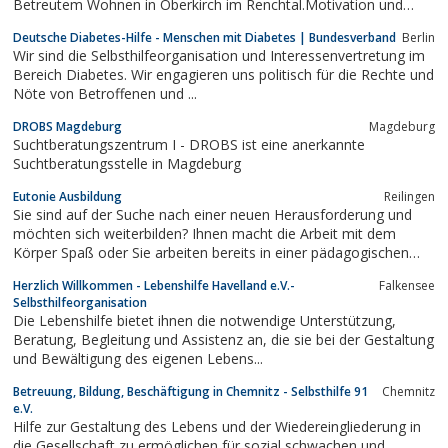
Betreutem Wohnen in Oberkirch im Renchtal.Motivation und
Verständnis - von Mensch zu Mensch
Deutsche Diabetes-Hilfe - Menschen mit Diabetes | Bundesverband
Berlin
Wir sind die Selbsthilfeorganisation und Interessenvertretung im
Bereich Diabetes. Wir engagieren uns politisch für die Rechte und
Nöte von Betroffenen und ...
DROBS Magdeburg
Magdeburg
Suchtberatungszentrum I - DROBS ist eine anerkannte
Suchtberatungsstelle in Magdeburg
Eutonie Ausbildung
Reilingen
Sie sind auf der Suche nach einer neuen Herausforderung und
möchten sich weiterbilden? Ihnen macht die Arbeit mit dem
Körper Spaß oder Sie arbeiten bereits in einer pädagogischen
oder körperbewussten Tätigkeit?Dann ist Eutonie vielleicht genau
Herzlich Willkommen - Lebenshilfe Havelland e.V.-
Falkensee
das Richtige für Sie. Im Mittelpunkt der Eutonie steht die
Selbsthilfeorganisation
Salutogenese, die...
Die Lebenshilfe bietet ihnen die notwendige Unterstützung,
Beratung, Begleitung und Assistenz an, die sie bei der Gestaltung
und Bewältigung des eigenen Lebens...
Betreuung, Bildung, Beschäftigung in Chemnitz - Selbsthilfe 91
Chemnitz
e.V.
Hilfe zur Gestaltung des Lebens und der Wiedereingliederung in
die Gesellschaft zu ermöglichen für sozial schwachen und