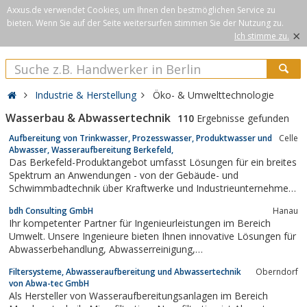
Axxus.de verwendet Cookies, um Ihnen den bestmöglichen Service zu
bieten. Wenn Sie auf der Seite weitersurfen stimmen Sie der Nutzung zu.
×
Ich stimme zu.
Industrie & Herstellung
Öko- & Umwelttechnologie
Wasserbau & Abwassertechnik
110
Ergebnisse gefunden
Aufbereitung von Trinkwasser, Prozesswasser, Produktwasser und
Celle
Abwasser, Wasseraufbereitung Berkefeld,
Das Berkefeld-Produktangebot umfasst Lösungen für ein breites
Spektrum an Anwendungen - von der Gebäude- und
Schwimmbadtechnik über Kraftwerke und Industrieunternehmen
wie Getränke-, Nahrungsmittel- und Pharmahersteller bis hin zu
bdh Consulting GmbH
Hanau
internationalen Hilfsorganisationen.
Ihr kompetenter Partner für Ingenieurleistungen im Bereich
Umwelt. Unsere Ingenieure bieten Ihnen innovative Lösungen für
Abwasserbehandlung, Abwasserreinigung,
Regenwasserbehandlung oder Kanalisierung.
Filtersysteme, Abwasseraufbereitung und Abwassertechnik
Oberndorf
von Abwa-tec GmbH
Als Hersteller von Wasseraufbereitungsanlagen im Bereich