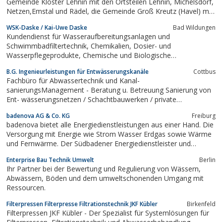
Gemeinde Kloster Lehnin mit den Ortsteilen Lehnin, Michelsdorf,
Netzen,Emstal und Rädel, die Gemeinde Groß Kreutz (Havel) mit
den Ortsteilen GroßKreutz und Krielow, die Gemeinde
WSK-Daske / Kai-Uwe Daske
Bad Wildungen
Schwielowsee mit dem OT Ferch sowie die StadtWerder (Havel)
Kundendienst für Wasseraufbereitungsanlagen und
mit den OT Glindow,...
Schwimmbadfiltertechnik, Chemikalien, Dosier- und
Wasserpflegeprodukte, Chemische und Biologische
Wasseruntersuchungen vor Ort oder im Fachlabor, 24 Stunden-
B.G. Ingenieurleistungen für Entwässerungskanäle
Cottbus
Service auch am Wochenende
Fachbüro für Abwassertechnik und Kanal-
sanierungsManagement - Beratung u. Betreuung Sanierung von
Ent- wässerungsnetzen / Schachtbauwerken / private
Grundstücksentwässerung - Kanal - TV - Sachverständiger /
badenova AG & Co. KG
Freiburg
Beweissicherung für Neubau / Sanierung von
badenova bietet alle Energiedienstleistungen aus einer Hand. Die
Entwässerungsnetzen / Schachtbauwerken / private
Versorgung mit Energie wie Strom Wasser Erdgas sowie Wärme
Grundstücks-...
und Fernwärme. Der Südbadener Energiedienstleister und
Versorger badenova bietet Energie Beratung und Tarifrechner für
Enterprise Bau Technik Umwelt
Berlin
Wärme Fernwärme und Regiostrom. Informationen bietet der
Ihr Partner bei der Bewertung und Regulierung von Wässern,
Tarif Service zur Energie Strom...
Abwässern, Böden und dem umweltschonenden Umgang mit
Ressourcen.
Filterpressen Filterpresse Filtrationstechnik JKF Kübler
Birkenfeld
Filterpressen JKF Kübler - Der Spezialist für Systemlösungen für