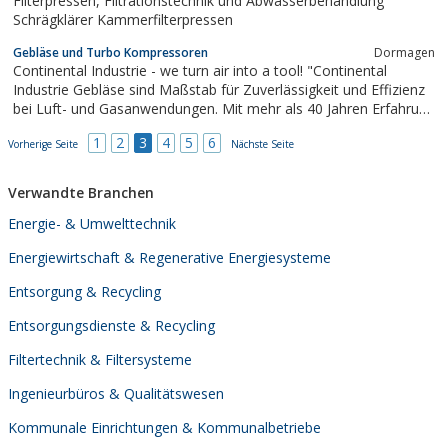
Filterpressen, Filtrationstechnik und Abwasserbehandlung
Schrägklärer Kammerfilterpressen
Gebläse und Turbo Kompressoren
Dormagen
Continental Industrie - we turn air into a tool! "Continental
Industrie Gebläse sind Maßstab für Zuverlässigkeit und Effizienz
bei Luft- und Gasanwendungen. Mit mehr als 40 Jahren Erfahrung
in der Forschung, Entwicklung und Herstellung von
1
2
3
4
5
6
Vorherige Seite
Zentrifugalgebläsen und Exhaustoren und mehr als 30.000
Nächste Seite
installierten Maschinen sind...
Verwandte Branchen
Energie- & Umwelttechnik
Energiewirtschaft & Regenerative Energiesysteme
Entsorgung & Recycling
Entsorgungsdienste & Recycling
Filtertechnik & Filtersysteme
Ingenieurbüros & Qualitätswesen
Kommunale Einrichtungen & Kommunalbetriebe