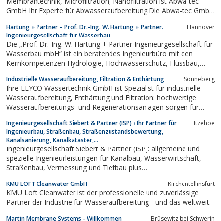
Membrantechnik, Microfiltration, Nanofiltration ist Abwa-tec
GmbH Ihr Experte für Abwasseraufbereitung.Die Abwa-tec GmbH
ist Ihr Spezialist auf dem Gebiet der Aufbereitung und
Hartung + Partner – Prof. Dr.-Ing. W. Hartung + Partner.
Hannover
Kreislaufführung von industriellen Prozesswässern. Mehr dazu
Ingenieurgesellschaft für Wasserbau
finden Sie hier.
Die „Prof. Dr.-Ing. W. Hartung + Partner Ingenieurgesellschaft für
Wasserbau mbH“ ist ein beratendes Ingenieurbüro mit den
Kernkompetenzen Hydrologie, Hoch­wasserschutz, Flussbau,
Renaturierung, Verkehrswasserbau und Wasserkraft.
Industrielle Wasseraufbereitung, Filtration & Enthärtung
Sonneberg
Ihre LEYCO Wassertechnik GmbH ist Spezialist für industrielle
Wasseraufbereitung, Enthärtung und Filtration: hochwertige
Wasseraufbereitungs- und Regenerationsanlagen sorgen für
bestes Industriewasser. Unsere TÜV zertifizierten LEYCOpure
Ingenieurgesellschaft Siebert & Partner (ISP) › Ihr Partner für
Itzehoe
Wasseraufbereitungssysteme kommen in der Industrie, Labor-
Ingenieurbau, Straßenbau, Straßenzustandsbewertung,
und Haustechnik zur Anwendung.
Kanalsanierung, Kanalkataster,...
Ingenieurgesellschaft Siebert & Partner (ISP): allgemeine und
spezielle Ingenieurleistungen für Kanalbau, Wasserwirtschaft,
Straßenbau, Vermessung und Tiefbau plus
Gebäudeenergieberatung.
KMU LOFT Cleanwater GmbH
Kirchentellinsfurt
KMU Loft Cleanwater ist der professionelle und zuverlässige
Partner der Industrie für Wasseraufbereitung - und das weltweit.
Martin Membrane Systems - Willkommen
Brüsewitz bei Schwerin