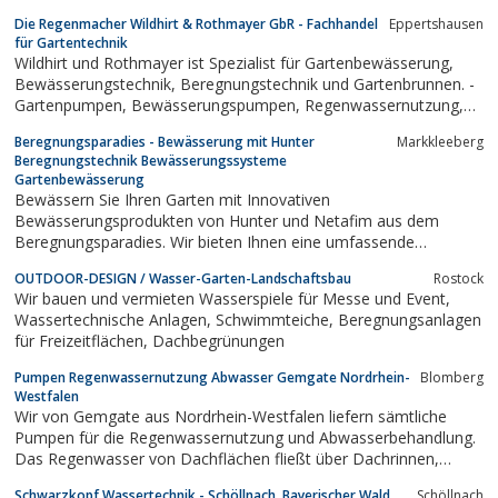
Die Regenmacher Wildhirt & Rothmayer GbR - Fachhandel
Eppertshausen
für Gartentechnik
Wildhirt und Rothmayer ist Spezialist für Gartenbewässerung,
Bewässerungstechnik, Beregnungstechnik und Gartenbrunnen. -
Gartenpumpen, Bewässerungspumpen, Regenwassernutzung,
Regenwassernutzungsanlagen, Gartentechnik, Teichpumpen,
Beregnungsparadies - Bewässerung mit Hunter
Markkleeberg
Sportplatzbewässerung, Brunnenrohr, Brunnentechnik,
Beregnungstechnik Bewässerungssysteme
Unterwasserpumpen,...
Gartenbewässerung
Bewässern Sie Ihren Garten mit Innovativen
Bewässerungsprodukten von Hunter und Netafim aus dem
Beregnungsparadies. Wir bieten Ihnen eine umfassende
Beratung und Planung Ihrer Gartenbewässerung. Ihr Anbieter für
OUTDOOR-DESIGN / Wasser-Garten-Landschaftsbau
Rostock
Beregnungsanlagen
Wir bauen und vermieten Wasserspiele für Messe und Event,
Wassertechnische Anlagen, Schwimmteiche, Beregnungsanlagen
für Freizeitflächen, Dachbegrünungen
Pumpen Regenwassernutzung Abwasser Gemgate Nordrhein-
Blomberg
Westfalen
Wir von Gemgate aus Nordrhein-Westfalen liefern sämtliche
Pumpen für die Regenwassernutzung und Abwasserbehandlung.
Das Regenwasser von Dachflächen fließt über Dachrinnen,
Fallrohre & Grundleitungen in den öffentlichen
Schwarzkopf Wassertechnik - Schöllnach, Bayerischer Wald,
Schöllnach