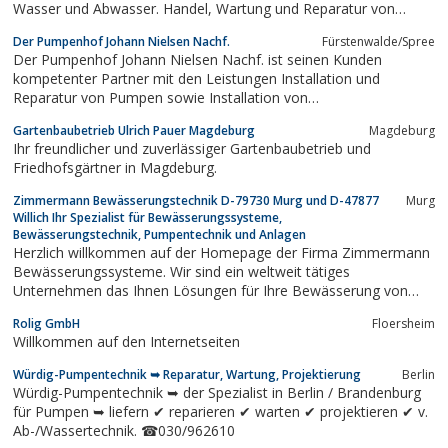
Wasser und Abwasser. Handel, Wartung und Reparatur von
Pumpen und Pumpwerken, Schwimmbädern, Teiche und deren
Der Pumpenhof Johann Nielsen Nachf.
Fürstenwalde/Spree
Zubehör.
Der Pumpenhof Johann Nielsen Nachf. ist seinen Kunden
kompetenter Partner mit den Leistungen Installation und
Reparatur von Pumpen sowie Installation von
Bewässerungsanlagen.
Gartenbaubetrieb Ulrich Pauer Magdeburg
Magdeburg
Ihr freundlicher und zuverlässiger Gartenbaubetrieb und
Friedhofsgärtner in Magdeburg.
Zimmermann Bewässerungstechnik D-79730 Murg und D-47877
Murg
Willich Ihr Spezialist für Bewässerungssysteme,
Bewässerungstechnik, Pumpentechnik und Anlagen
Herzlich willkommen auf der Homepage der Firma Zimmermann
Bewässerungssysteme. Wir sind ein weltweit tätiges
Unternehmen das Ihnen Lösungen für Ihre Bewässerung von
Sportplätzen, Reithallen, Aussenreitplätzen oder Ihrer Felder und
Rolig GmbH
Floersheim
Plantagen anbietet. Für eine optimale Nutzung des Reitplatzes
Willkommen auf den Internetseiten
und eine staubfreie Umgebung ist...
Würdig-Pumpentechnik ➥ Reparatur, Wartung, Projektierung
Berlin
Würdig-Pumpentechnik ➥ der Spezialist in Berlin / Brandenburg
für Pumpen ➥ liefern ✔ reparieren ✔ warten ✔ projektieren ✔ v.
Ab-/Wassertechnik. ☎030/962610