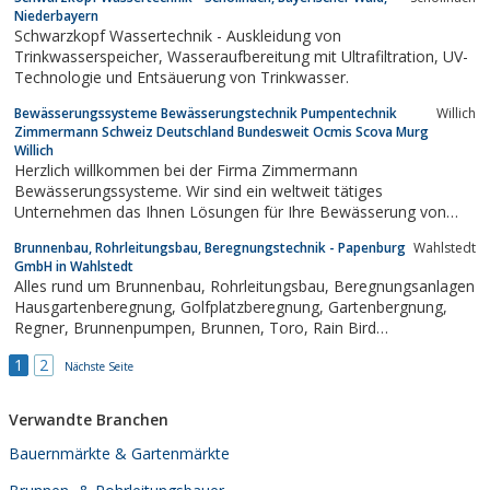
Oberflächenwasserkanal oder in die Versickerung. Regenwasser
Niederbayern
zu sammeln, um geeignete Verbrauchsstellen...
Schwarzkopf Wassertechnik - Auskleidung von
Trinkwasserspeicher, Wasseraufbereitung mit Ultrafiltration, UV-
Technologie und Entsäuerung von Trinkwasser.
Bewässerungssysteme Bewässerungstechnik Pumpentechnik
Willich
Zimmermann Schweiz Deutschland Bundesweit Ocmis Scova Murg
Willich
Herzlich willkommen bei der Firma Zimmermann
Bewässerungssysteme. Wir sind ein weltweit tätiges
Unternehmen das Ihnen Lösungen für Ihre Bewässerung von
Sportplätzen, Reithallen, Aussenreitplätzen oder Ihrer Felder und
Brunnenbau, Rohrleitungsbau, Beregnungstechnik - Papenburg
Wahlstedt
Plantagen anbietet.Fürr eine optimale Nutzung des Reitplatzes
GmbH in Wahlstedt
und eine staubfreie Umgebung ist eine...
Alles rund um Brunnenbau, Rohrleitungsbau, Beregnungsanlagen
Hausgartenberegnung, Golfplatzberegnung, Gartenbergnung,
Regner, Brunnenpumpen, Brunnen, Toro, Rain Bird
Golfplatzberegnung, Wasserwerksbau, Springbrunnen,
1
2
Umwelttechnik u.v.m.
Nächste Seite
Verwandte Branchen
Bauernmärkte & Gartenmärkte