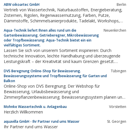
ABW oikoartec GmbH
Berlin
Vertrieb von Wassertechnik, Naturbaustoffen, Energieberatung,
Zisternen, Rigolen, Regenwassernutzung, Farben, Putze,
Dämmstoffe, Schimmelsanierprodukte, Tadelakt, Workshops,
HomeArt-Produkte,
Aqua-Technik liefert Ihnen alles rund um die
Neuenkirchen
Gartenbewässerung. Getrieberegner, Mikrobewässerung
oder Tropfbewässerung: Aqua-Technik bietet ein ein
vielfältiges Sortiment.
Lassen Sie sich von unserem Sortiment inspirieren: Durch
technische Innovation, leichte Handhabung und überzeugende
Leistungskraft – der Kreativität sind kaum Grenzen gesetzt.
Hochwertige Komponenten garantieren lange Freude und in
DVS Beregnung Online-Shop für Bewässerung.
Tübingen
Kombination mit modernen Steuerungseinheiten übernimmt das
Bewässerungssysteme und Tropfbewässerung für Garten und
System die Bewässerung und verteilt das...
Balkon
Online-Shop von DVS Beregnung. Der Webshop für
Bewässerung, Urlaubsbewässerung und
Zimmerpflanzenbewässerung. Bewässerungssystem planen und
automatisieren. Günstige Tropfbewässerung.
Mohnke Wassertechnik u. Anlagenbau
Vörstetten
Herzlich Willkommen
aquavilla GmbH - Ihr Partner rund ums Wasser
St. Georgen
Ihr Partner rund ums Wasser