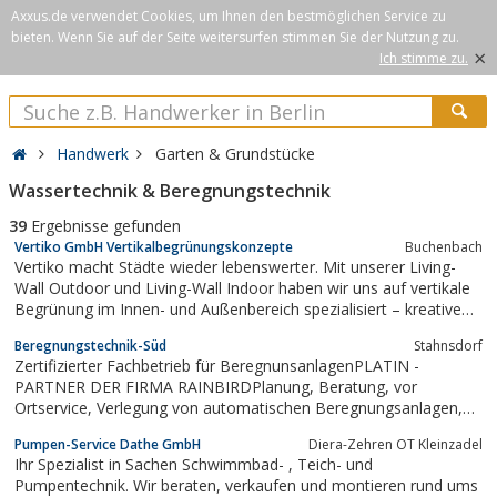
Axxus.de verwendet Cookies, um Ihnen den bestmöglichen Service zu
bieten. Wenn Sie auf der Seite weitersurfen stimmen Sie der Nutzung zu.
×
Ich stimme zu.
Handwerk
Garten & Grundstücke
Wassertechnik & Beregnungstechnik
39
Ergebnisse gefunden
Vertiko GmbH Vertikalbegrünungskonzepte
Buchenbach
Vertiko macht Städte wieder lebenswerter. Mit unserer Living-
Wall Outdoor und Living-Wall Indoor haben wir uns auf vertikale
Begrünung im Innen- und Außenbereich spezialisiert – kreative
und innovative Konzepte zur Fassadenbegrünung sowie
Beregnungstechnik-Süd
Stahnsdorf
Innenraumbegrünung aus einer Hand!Wir bedienen das
Zertifizierter Fachbetrieb für BeregnunsanlagenPLATIN -
beeindruckende Potential urbaner...
PARTNER DER FIRMA RAINBIRDPlanung, Beratung, vor
Ortservice, Verlegung von automatischen Beregnungsanlagen,
RainBird
Pumpen-Service Dathe GmbH
Diera-Zehren OT Kleinzadel
Ihr Spezialist in Sachen Schwimmbad- , Teich- und
Pumpentechnik. Wir beraten, verkaufen und montieren rund ums