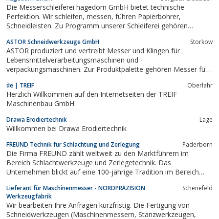
Die Messerschleiferei hagedorn GmbH bietet technische
Perfektion. Wir schleifen, messen, führen Papierbohrer,
Schneidleisten. Zu Programm unserer Schleiferei gehören
Industriemesser, Rundmesser, Kreismesser und Waschrakel
ASTOR Schneidwerkzeuge GmbH
Storkow
genauso wie Papiermesser, Papierschneidemesser, Polar-
ASTOR produziert und vertreibt Messer und Klingen für
Maschinenmesser mit Spezialisierung auf den...
Lebensmittelverarbeitungsmaschinen und -
verpackungsmaschinen. Zur Produktpalette gehören Messer für
international bekannte Maschinen, aber auch für unbekannte
de | TREIF
Oberlahr
oder neuartige Maschinen.Die Mitarbeiter von ASTOR haben sich
Herzlich Willkommen auf den Internetseiten der TREIF
in den über 25 Jahren ihrer Firmengeschichte...
Maschinenbau GmbH
Drawa Erodiertechnik
Lage
Willkommen bei Drawa Erodiertechnik
FREUND Technik für Schlachtung und Zerlegung
Paderborn
Die Firma FREUND zählt weltweit zu den Marktführern im
Bereich Schlachtwerkzeuge und Zerlegetechnik. Das
Unternehmen blickt auf eine 100-jährige Tradition im Bereich
Schlachtbedarf zurück und wird mittlerweile in der dritten
Lieferant für Maschinenmesser - NORDPRÄZISION
Schenefeld
Generation familiengeführt. FREUND verfügt über einen eigenen
Werkzeugfabrik
Außendienst und über 65 Vertretungen im...
Wir bearbeiten Ihre Anfragen kurzfristig. Die Fertigung von
Schneidwerkzeugen (Maschinenmessern, Stanzwerkzeugen,