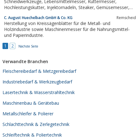
Schneidwerkzeuge, Lebensmittelmesser, Kuttermesser,
Hochleistungskutter, Injektornadeln, Steaker, Gemüsemesser,
Rundmesser, Formmesser.Wir bieten Ihnen neben unserem
C. August Huechelbach GmbH & Co. KG
Remscheid
breiten Spektrum an Messer auch Maschinen für die
Herstellung von Kreissägenblätter für die Metall- und
Messerbearbeitung. Informieren Sie sich über die...
Holzindustrie sowie Maschinenmesser für die Nahrungsmittel-
und Papierindustrie.
1
2
Nächste Seite
Verwandte Branchen
Fleischereibedarf & Metzgereibedarf
Industriebedarf & Werkzeugbedarf
Lasertechnik & Wasserstrahltechnik
Maschinenbau & Gerätebau
Metallschleifer & Polierer
Schlachttechnik & Zerlegetechnik
Schleiftechnik & Poliertechnik