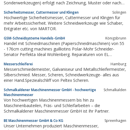
Sonderwerkzeugen) erfolgt nach Zeichnung, Muster oder nach
Absprache.
Sicherheitsmesser, Cuttermesser und Klingen
Solingen
Hochwertige Sicherheitsmesser, Cuttermesser und Klingen für
mehr Arbeitssicherheit. Weitere Schneidwerkzeuge wie Schaber,
Entgrater etc. von MARTOR.
GSM-Schneidsysteme Handels-GmbH
Königsbrunn
Handel mit Schneidmaschinen (Papierschneidmaschinen) von 55
- 176cm cutting machines guilliotins Polar-Mohr Schneider-
Senator Perfekta Ideal Wohlenberg. Reparaturen von EL
Maschinen und Ersatzteilversorgung für Polar EL Maschinen
Messerschleiferei
Hamburg
Schnellschneider, Schneidsysteme, Schneidesysteme,
Messerschmiedemeister, Galvaniseur und Metallschleifermeister,
Rüttelautomaten, Rüttler, Schneidautomaten,...
Silberschmied. Messer, Scheren, Schneidwerkzeuge- alles aus
einer Hand.Speziealschliff von Peltex Scheren.
Schmalkaldener Maschinenmesser GmbH - hochwertige
Schmalkalden
Maschinenmesser
Von hochwertigen Maschinenmessern bis hin zu
Maschinenbauteilen, Fräs- und Schleifarbeiten – die
Schmalkaldener Maschinenmesser GmbH ist Ihr Partner.
BE Maschinenmesser GmbH & Co KG
Spreenhagen
Unser Unternehmen produziert Maschinenmesser,