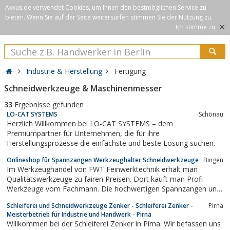
Axxus.de verwendet Cookies, um Ihnen den bestmöglichen Service zu
bieten. Wenn Sie auf der Seite weitersurfen stimmen Sie der Nutzung zu.
×
Ich stimme zu.
Industrie & Herstellung
Fertigung
Schneidwerkzeuge & Maschinenmesser
33
Ergebnisse gefunden
LO-CAT SYSTEMS
Schönau
Herzlich Willkommen bei LO-CAT SYSTEMS – dem
Premiumpartner für Unternehmen, die für ihre
Herstellungsprozesse die einfachste und beste Lösung suchen.
Onlineshop für Spannzangen Werkzeughalter Schneidwerkzeuge
Bingen
Im Werkzeughandel von FWT Feinwerktechnik erhält man
Qualitätswerkzeuge zu fairen Preisen. Dort kauft man Profi
Werkzeuge vom Fachmann. Die hochwertigen Spannzangen und
Werkzeughalter ermöglichen ein präzises Arbeiten und die
Schleiferei und Schneidwerkzeuge Zenker - Schleiferei Zenker -
Pirna
innovativen Ölskimmer garantieren das leistungsfähige Abtragen
Meisterbetrieb für Industrie und Handwerk - Pirna
von Fremdölen. Umfangreiche...
Willkommen bei der Schleiferei Zenker in Pirna. Wir befassen uns