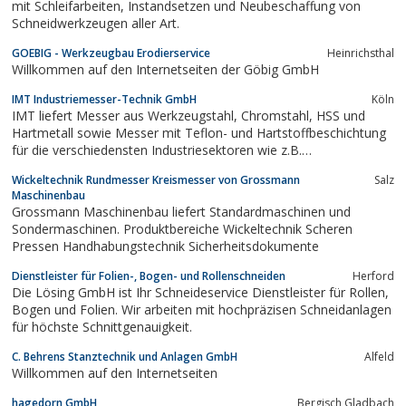
mit Schleifarbeiten, Instandsetzen und Neubeschaffung von
Schneidwerkzeugen aller Art.
GOEBIG - Werkzeugbau Erodierservice
Heinrichsthal
Willkommen auf den Internetseiten der Göbig GmbH
IMT Industriemesser-Technik GmbH
Köln
IMT liefert Messer aus Werkzeugstahl, Chromstahl, HSS und
Hartmetall sowie Messer mit Teflon- und Hartstoffbeschichtung
für die verschiedensten Industriesektoren wie z.B.
Papierindustrie, Lebensmittelindustrie, Medizintechnik, Textil-
Wickeltechnik Rundmesser Kreismesser von Grossmann
Salz
und Kunststoffindustrie und vieles mehr.
Maschinenbau
Grossmann Maschinenbau liefert Standardmaschinen und
Sondermaschinen. Produktbereiche Wickeltechnik Scheren
Pressen Handhabungstechnik Sicherheitsdokumente
Dienstleister für Folien-, Bogen- und Rollenschneiden
Herford
Die Lösing GmbH ist Ihr Schneideservice Dienstleister für Rollen,
Bogen und Folien. Wir arbeiten mit hochpräzisen Schneidanlagen
für höchste Schnittgenauigkeit.
C. Behrens Stanztechnik und Anlagen GmbH
Alfeld
Willkommen auf den Internetseiten
hagedorn GmbH
Bergisch Gladbach