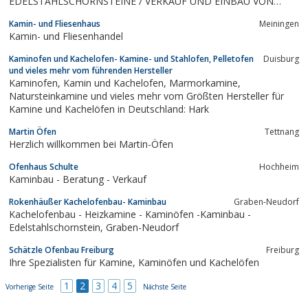
EDELSTAHLSCHORNSTEINE / VERKAUF UND EINBAU VON
KAMINÖFEN /
Kamin- und Fliesenhaus
Meiningen
Kamin- und Fliesenhandel
Kaminofen und Kachelofen- Kamine- und Stahlofen, Pelletofen
Duisburg
und vieles mehr vom führenden Hersteller
Kaminofen, Kamin und Kachelofen, Marmorkamine,
Natursteinkamine und vieles mehr vom Größten Hersteller für
Kamine und Kachelöfen in Deutschland: Hark
Martin Öfen
Tettnang
Herzlich willkommen bei Martin-Öfen
Ofenhaus Schulte
Hochheim
Kaminbau - Beratung - Verkauf
Rokenhäußer Kachelofenbau- Kaminbau
Graben-Neudorf
Kachelofenbau - Heizkamine - Kaminöfen -Kaminbau -
Edelstahlschornstein, Graben-Neudorf
Schätzle Ofenbau Freiburg
Freiburg
Ihre Spezialisten für Kamine, Kaminöfen und Kachelöfen
1
2
3
4
5
Vorherige Seite
Nächste Seite