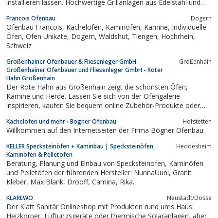
installieren lassen. Hochwertige Grillanlagen aus Edelstahl und
dem entsprechenden passenden Zubehör. Fachliche Beratung
Francois Ofenbau
Dogern
wird gewährleistet.
Ofenbau Francois, Kachelöfen, Kaminöfen, Kamine, Individuelle
Öfen, Ofen Unikate, Dogern, Waldshut, Tiengen, Hochrhein,
Schweiz
Großenhainer Ofenbauer & Fliesenleger GmbH -
Großenhain
Großenhainer Ofenbauer und Fliesenleger GmbH - Roter
Hahn Großenhain
Der Rote Hahn aus Großenhain zeigt die schönsten Öfen,
Kamine und Herde. Lassen Sie sich von der Ofengalerie
inspirieren, kaufen Sie bequem online Zubehör-Produkte oder
informieren Sie sich über Neuigkeiten am Ofenmarkt. Homepage
Kachelöfen und mehr › Bögner Ofenbau
Hofstetten
der Firma Großenhainer Ofenbauer & Fliesenleger GmbH aus
Willkommen auf den Internetseiten der Firma Bögner Ofenbau
01558 Großenhain. Wir zeigen die...
KELLER Specksteinöfen + Kaminbau | Specksteinöfen,
Heddesheim
Kaminöfen & Pelletöfen
Beratung, Planung und Einbau von Specksteinöfen, Kaminöfen
und Pelletöfen der führenden Hersteller: NunnaUuni, Granit
Kleber, Max Blank, Drooff, Camina, Rika.
KLAREWO
Neustadt/Dosse
Der Klatt Sanitär Onlineshop mit Produkten rund ums Haus:
Heizkörper, Lüftungsgeräte oder thermische Solaranlagen, aber