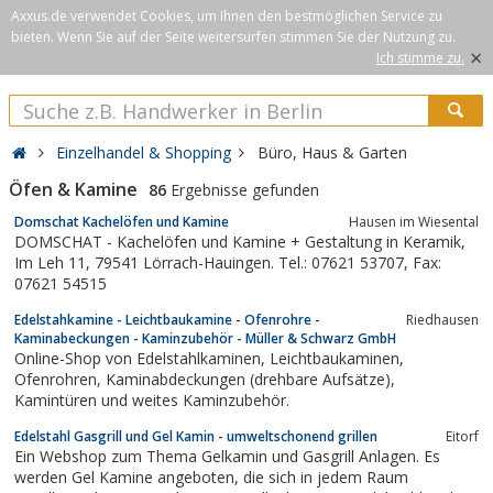
Axxus.de verwendet Cookies, um Ihnen den bestmöglichen Service zu
bieten. Wenn Sie auf der Seite weitersurfen stimmen Sie der Nutzung zu.
×
Ich stimme zu.
Einzelhandel & Shopping
Büro, Haus & Garten
Öfen & Kamine
86
Ergebnisse gefunden
Domschat Kachelöfen und Kamine
Hausen im Wiesental
DOMSCHAT - Kachelöfen und Kamine + Gestaltung in Keramik,
Im Leh 11, 79541 Lörrach-Hauingen. Tel.: 07621 53707, Fax:
07621 54515
Edelstahkamine - Leichtbaukamine - Ofenrohre -
Riedhausen
Kaminabeckungen - Kaminzubehör - Müller & Schwarz GmbH
Online-Shop von Edelstahlkaminen, Leichtbaukaminen,
Ofenrohren, Kaminabdeckungen (drehbare Aufsätze),
Kamintüren und weites Kaminzubehör.
Edelstahl Gasgrill und Gel Kamin - umweltschonend grillen
Eitorf
Ein Webshop zum Thema Gelkamin und Gasgrill Anlagen. Es
werden Gel Kamine angeboten, die sich in jedem Raum