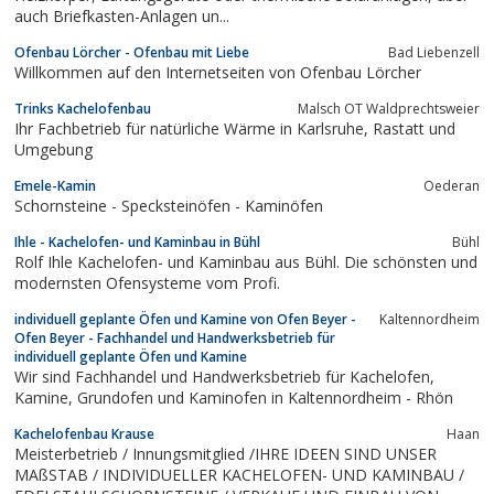
auch Briefkasten-Anlagen un...
Ofenbau Lörcher - Ofenbau mit Liebe
Bad Liebenzell
Willkommen auf den Internetseiten von Ofenbau Lörcher
Trinks Kachelofenbau
Malsch OT Waldprechtsweier
Ihr Fachbetrieb für natürliche Wärme in Karlsruhe, Rastatt und
Umgebung
Emele-Kamin
Oederan
Schornsteine - Specksteinöfen - Kaminöfen
Ihle - Kachelofen- und Kaminbau in Bühl
Bühl
Rolf Ihle Kachelofen- und Kaminbau aus Bühl. Die schönsten und
modernsten Ofensysteme vom Profi.
individuell geplante Öfen und Kamine von Ofen Beyer -
Kaltennordheim
Ofen Beyer - Fachhandel und Handwerksbetrieb für
individuell geplante Öfen und Kamine
Wir sind Fachhandel und Handwerksbetrieb für Kachelofen,
Kamine, Grundofen und Kaminofen in Kaltennordheim - Rhön
Kachelofenbau Krause
Haan
Meisterbetrieb / Innungsmitglied /IHRE IDEEN SIND UNSER
MAßSTAB / INDIVIDUELLER KACHELOFEN- UND KAMINBAU /