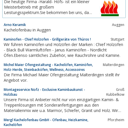
Die heutige Firma -Harald- Höfs- ist ein kleiner
mit großer Sichtscheibeoder einen Kaminofen
Meisterbetrieb mit großem
suchen.In unserer großen Ausstellung, mit mehr
Leistungsspektrum.Sie bekommen bei uns, das
als 100...
nach Ihren Wünschen gebaute Meisterstück bis
hin zum exklusiven Modell der gehobenen
Arno Keramik
Auggen
Preisklasse und auch die sehr preiswerten Öfen
Kachelofenbau in Auggen
und Kamine aus den Serienproduktionen. Wir
Kaminofen - Chief Holzofen - Grillgeräte von Thüros !
arbeiten in allen Stilrichtungen...
Stuttgart
Wir führen Kaminöfen und Holzöfen der Marken : Chief Holzofen
- Black Bull Warmluftöfen - Janus Kaminöfen - Nordlicht
Öfen.Ebenso sämtliches Zubehör, wie Rauchrohre und Kamine.
Michel Maier Ofengestaltung - Kachelöfen, Kaminöfen,
Malterdingen
Holz-Herde, Steinbacköfen, Wellness, Accessoires
Die Firma Michael Maier Ofengestaltung Malterdingen stellt ihr
Angebot vor.
Montageservice Nofz - Exclusive Kaminbaukunst -
Groß
Holzbau
Kubbelkow
Unsere Firma ist Anbieter nicht nur von einzigartigen Kamin- &
Treppenlösungen mit Sonderanfertigungen aus den
Materialienmix wie u.a. Marmor, Schiefer, Granit und Holz. Wir
stehen für Individualität ganz nach Kundenwunsch.Dank unserer
Mergl Kachelofenbau GmbH - Ofenbau, Heizkamine,
Pforzheim
verschidenen Partner- und Zuliefererfirmen auf verschidenen
Kachelöfen
Gewerken, ist es uns möglich...