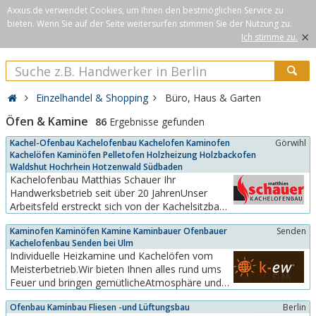
Axxus.de verwendet Cookies, um Ihnen den bestmöglichen Service zu
bieten. Wenn Sie auf der Seite weitersurfen stimmen Sie der Nutzung zu.
×
Ich stimme zu.
Einzelhandel & Shopping
Büro, Haus & Garten
Öfen & Kamine
86
Ergebnisse gefunden
Kachel-Ofenbau Kachelofenbau Kachelofen Kaminofen
Görwihl
Kachelöfen Kaminöfen Pelletofen Holzheizung Holzbackofen
Waldshut Hochrhein Hotzenwald Südbaden
Kachelofenbau Matthias Schauer Ihr
Handwerksbetrieb seit über 20 JahrenUnser
Arbeitsfeld erstreckt sich von der Kachelsitzbank
über den Warmluftofen, den Backofen bis hin
Kaminofen Kaminöfen Kamine Kaminbauer Ofenbauer
Senden
zum Heimkamin. Die Form und Farbe der
Kachelofenbau Senden bei Ulm
Anlage wird individuell nach den Wünschen des
Individuelle Heizkamine und Kachelöfen vom
Kunden geplant mit neuester Technik
Meisterbetrieb.Wir bieten Ihnen alles rund ums
ausgestattet und ausgeführt.Die...
Feuer und bringen gemütlicheAtmosphäre und
wohlige Wärme in Einklang –egal, ob Sie
Ofenbau Kaminbau Fliesen -und Lüftungsbau
Berlin
einentraditionellen Kachelofen, einen Heizkamin