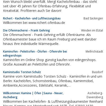
Kein Wunsch bleibt unerfüllt. Mergl Kachelofenbau - das steht
seit über 45 Jahren für Ofenbau-Erfahrung, Flexibilität und
Kreativität. Profitieren auch Sie davon!
Richert - Kachelofen- und Luftheizungsbau
Bad Säckingen
Willkommen bei www.richert-ofenbau.de
Die Ofenmacherei – Frank Gehring
Winden im Elztal
Die Ofenmacherei - Frank Gehring erfüllt Ofenträume. Als
Ofenbaumeister baue ich im Raum Freiburg und weit darüber
hinaus Ihre individuelle Wärmequelle.
Kaminofen - Pelettofen - Ölofen - Ofenrohr bei
Mellrichstadt
edingershops
Kaminöfen im Online Shop günstig kaufen von edingershops.
Große Auswahl an Pelettöfen und Ofenrohr.
Kaminstudio Torsten Schulz
Basdorf
Kamine vom Kaminstudio Torsten Schulz - Kaminöfen in und um
Berlin: Kachelöfen, Schornsteinbau, Ofenbau, Kaminmöbel,
Ambiente,Accessoires, Edelstahl, Keramik,
Kachelkeramik,Holzbrandtechnik, Setztechnik, Heiztechnik,
Willkommen: Kamine | Öfen |Sauna - Neuer,
Ascheberg-
Kaminfeuer,Stahl, Marmor, Glas, Fachberatung, Planung,
Ascheberg
Davensberg
Fachpersonal,Wartungs, Reparaturarbeiten,...
Willkommen bei Kachelofen- & Luftheizungsbaumeister Reinhard
Neuer. Kamine aus Meisterhand seit 1975. Tel. 02593 1630