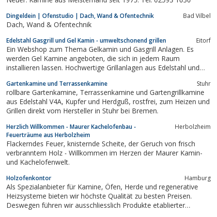
Dingeldein | Ofenstudio | Dach, Wand & Ofentechnik
Bad Vilbel
Dach, Wand & Ofentechnik
Edelstahl Gasgrill und Gel Kamin - umweltschonend grillen
Eitorf
Ein Webshop zum Thema Gelkamin und Gasgrill Anlagen. Es
werden Gel Kamine angeboten, die sich in jedem Raum
installieren lassen. Hochwertige Grillanlagen aus Edelstahl und
dem entsprechenden passenden Zubehör. Fachliche Beratung
Gartenkamine und Terrassenkamine
Stuhr
wird gewährleistet.
rollbare Gartenkamine, Terrassenkamine und Gartengrillkamine
aus Edelstahl V4A, Kupfer und Herdguß, rostfrei, zum Heizen und
Grillen direkt vom Hersteller in Stuhr bei Bremen.
Herzlich Willkommen - Maurer Kachelofenbau -
Herbolzheim
Feuerträume aus Herbolzheim
Flackerndes Feuer, knisternde Scheite, der Geruch von frisch
verbranntem Holz - Willkommen im Herzen der Maurer Kamin-
und Kachelofenwelt.
Holzofenkontor
Hamburg
Als Spezialanbieter für Kamine, Öfen, Herde und regenerative
Heizsysteme bieten wir höchste Qualität zu besten Preisen.
Deswegen führen wir ausschliesslich Produkte etablierter
Hersteller.