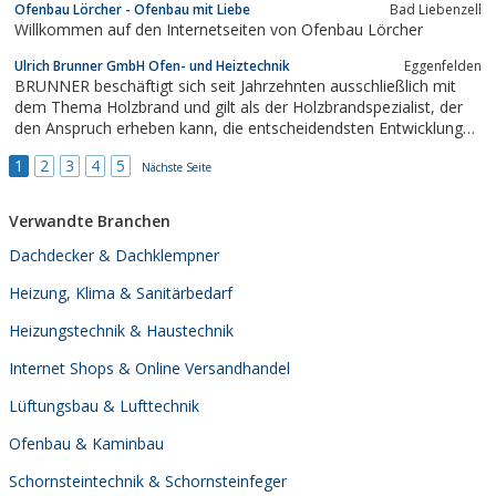
Ofenbau Lörcher - Ofenbau mit Liebe
Bad Liebenzell
Willkommen auf den Internetseiten von Ofenbau Lörcher
Ulrich Brunner GmbH Ofen- und Heiztechnik
Eggenfelden
BRUNNER beschäftigt sich seit Jahrzehnten ausschließlich mit
dem Thema Holzbrand und gilt als der Holzbrandspezialist, der
den Anspruch erheben kann, die entscheidendsten Entwicklungen
und Techniken für diesen Bereich eingeführt zu haben. Unsere
1
2
3
4
5
Kunden haben dafür die Gewissheit, eine der hochwertigsten
Nächste Seite
Holzbrandfeuerungen...
Verwandte Branchen
Dachdecker & Dachklempner
Heizung, Klima & Sanitärbedarf
Heizungstechnik & Haustechnik
Internet Shops & Online Versandhandel
Lüftungsbau & Lufttechnik
Ofenbau & Kaminbau
Schornsteintechnik & Schornsteinfeger