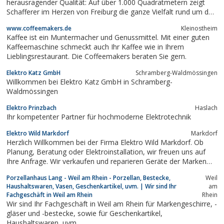
herausragender Qualität: Auf über 1.000 Quadratmetern zeigt
Schafferer im Herzen von Freiburg die ganze Vielfalt rund um das
Wohnen, Schenken und Genießen. Nehmen Sie sich Zeit für die
www.coffeemakers.de
Kleinostheim
schönen Dinge des Lebens.
Kaffee ist ein Muntermacher und Genussmittel. Mit einer guten
Kaffeemaschine schmeckt auch Ihr Kaffee wie in Ihrem
Lieblingsrestaurant. Die Coffeemakers beraten Sie gern.
Elektro Katz GmbH
Schramberg-Waldmössingen
Willkommen bei Elektro Katz GmbH in Schramberg-
Waldmössingen
Elektro Prinzbach
Haslach
Ihr kompetenter Partner für hochmoderne Elektrotechnik
Elektro Wild Markdorf
Markdorf
Herzlich Willkommen bei der Firma Elektro Wild Markdorf. Ob
Planung, Beratung oder Elektroinstallation, wir freuen uns auf
Ihre Anfrage. Wir verkaufen und reparieren Geräte der Marken
Miele Liebherr Bosch Siemens AEG Samsung Panasonic und
Porzellanhaus Lang - Weil am Rhein - Porzellan, Bestecke,
Weil
viele mehr. Hier finden Sie unsere Ladenöffnungszeiten.
Haushaltswaren, Vasen, Geschenkartikel, uvm. | Wir sind Ihr
am
Fachgeschäft in Weil am Rhein
Rhein
Wir sind Ihr Fachgeschäft in Weil am Rhein für Markengeschirre, -
gläser und -bestecke, sowie für Geschenkartikel,
Haushaltswaren, uvm.