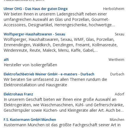
Ulmer OHG - Das Haus der guten Dinge
Herbolzheim
Wir bieten Ihnen in unserem Ladengeschäft neben einer
umfangreichen Auswahl an Glas und Porzellan, Gourmet-
Accessoires, Designartikel, Herrengeschenke, hochwertige
Elektrogeräte, Kaffee-Vollautomaten sowie eine erlesene
Wolfsperger-Haushaltswaren - Sexau
Sexau
Feinkostabteilung mit Gewürzen, Weinen, Schokoladen und
Wolfsperger, Haushaltswaren, Sexau, WMF, Glas, Porzellan,
Tischwäsche an.
Emmendingen, Waldkirch, Denzlingen, Freiamt, Kollmasreute,
Windenreute, Reute, Maleck, Menü, Kaffe, Gabel,
Tortenschaufel, Löffel, Messer, Espresso, Cocktail, Rührblitz,
alfi
Wertheim
Schneebesen, Kelch, Longdrink, Weizenbierglas, Biertulpe,
Hersteller von Isoliergefäßen
Pfanne, Kanne,...
Elektrofachbetrieb Weiner GmbH - e-masters - Durbach
Durbach
Wir beraten Sie umfassend zu allen Themen rundum die
Elektroinstallation und Hausgeräte
Elektrohaus Franz
Adorf
In unserem Geschäft bieten wir Ihnen eine große Auswahl an
Elektrogeräten, wie Waschmaschinen, Kühl- und Gefrierschränke,
Geschirrspüler sowie Küchen- und Kleingeräte aller Art. Auch bei
...
F.S. Kustermann GmbH München
München
Kustermann München ist das größte Fachgeschäft seiner Art in