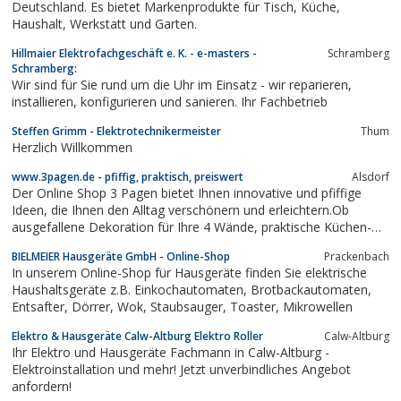
Deutschland. Es bietet Markenprodukte für Tisch, Küche,
Haushalt, Werkstatt und Garten.
Hillmaier Elektrofachgeschäft e. K. - e-masters -
Schramberg
Schramberg:
Wir sind für Sie rund um die Uhr im Einsatz - wir reparieren,
installieren, konfigurieren und sanieren. Ihr Fachbetrieb
Steffen Grimm - Elektrotechnikermeister
Thum
Herzlich Willkommen
www.3pagen.de - pfiffig, praktisch, preiswert
Alsdorf
Der Online Shop 3 Pagen bietet Ihnen innovative und pfiffige
Ideen, die Ihnen den Alltag verschönern und erleichtern.Ob
ausgefallene Dekoration für Ihre 4 Wände, praktische Küchen-
und Haushaltshelfer, ausgesuchte Gesundheitsartikel für Ihr
BIELMEIER Hausgeräte GmbH - Online-Shop
Prackenbach
Wohlbefinden, bei 3 Pagen finden Sie sinnvolle Kleinigkeiten, die
In unserem Online-Shop für Hausgeräte finden Sie elektrische
Sie täglich...
Haushaltsgeräte z.B. Einkochautomaten, Brotbackautomaten,
Entsafter, Dörrer, Wok, Staubsauger, Toaster, Mikrowellen
Elektro & Hausgeräte Calw-Altburg Elektro Roller
Calw-Altburg
Ihr Elektro und Hausgeräte Fachmann in Calw-Altburg -
Elektroinstallation und mehr! Jetzt unverbindliches Angebot
anfordern!