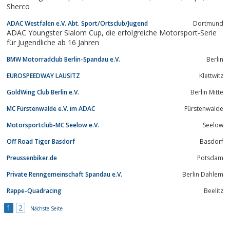
Sherco
ADAC Westfalen e.V. Abt. Sport/Ortsclub/Jugend
Dortmund
ADAC Youngster Slalom Cup, die erfolgreiche Motorsport-Serie
für Jugendliche ab 16 Jahren
BMW Motorradclub Berlin-Spandau e.V.
Berlin
EUROSPEEDWAY LAUSITZ
Klettwitz
GoldWing Club Berlin e.V.
Berlin Mitte
MC Fürstenwalde e.V. im ADAC
Fürstenwalde
Motorsportclub-MC Seelow e.V.
Seelow
Off Road Tiger Basdorf
Basdorf
Preussenbiker.de
Potsdam
Private Renngemeinschaft Spandau e.V.
Berlin Dahlem
Rappe-Quadracing
Beelitz
1
2
Nächste Seite