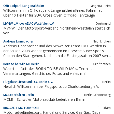
Offroadpark Langenaltheim
Langenaltheim
Willkommen im Offroadpark LangenaltheimFreies Fahren auf
über 10 Hektar für SUV, Cross-Over, Offroad-Fahrzeuge
MVNW e.V. c/o ADAC Westfalen e.V.
Dortmund
MVNW : Der Motorsport-Verband Nordrhein-Westfalen stellt sich
vor!
Andreas Linnebacher
Neunkirchen
Andreas Linnebacher und das Schweizer Team FMT werden in
der Saison 2008 wieder gemeinsam im Porsche Super Sports
Cup an den Start gehen. Nachdem die Einstiegssaison 2007 sehr
erfolgreich verlaufen ist, wollen die Eidgenossen und der
Born to be Wild MC Berlin
Großziethen
Saarländer in der Saison 2008 den Titel in der Klasse 5c (997
Websiteauftritt des BORN TO BE WILD MC's. Termine,
CUP) ins Visier nehmen
Veranstaltungen, Geschichte, Fotos und vieles mehr.
Flugplatz Lüsse und FCC-Berlin e.V.
Berlin
Herzlich Willkommen bei Flugsportclub Charlottenburg e.V.
MC Lederbären Berlin
Berlin Schöneberg
MCLB - Schwuler Motorradclub Lederbären Berlin
BROSZEIT MOTORSPORT
Potsdam
Motorradgeländesport, Handel und Service, Gas Gas, Xispa,