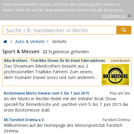
Axxus.de verwendet Cookies, um Ihnen den bestmöglichen Service zu
bieten. Wenn Sie auf der Seite weitersurfen stimmen Sie der Nutzung zu.
×
Ich stimme zu.
Auto & Verkehr
Verkehr
Sport & Messen
22
Ergebnisse gefunden
Bike Brothers - Trial Bike Shows für Ihr Event Fahrradshows
Leverkusen
Das Showteam BikeBrothers besteht aus 2
professionellen Trialbike-Fahrern. Zum einem,
dem Youtuber Daniel Gorez und zum anderem
dem Streettrial-Profi und Publikumsmagnet
Felix.Mit jeweils 10 Jahren Show- und Biketrial
Bootsmesse Müritz Inwater vom 5. bis 7. Juni 2015
Plau am See
Erfahrung, wissen wir, auf was es ankommt und
An der Müritz in Rechlin findet mit der InWater Boat-Show
was das Publikum sehen will.Wir bieten packende
speziell für Binnenboote und -yachten vom 5. bis 7. Juni 2015 die
Inszenierungen mit...
erste Bootsmesse statt
MC Fürstlich Drehna e.V.
Fürstlich Drehna
Willkommen auf der Homepage des Motorsportclub Fürstlich
Drehna