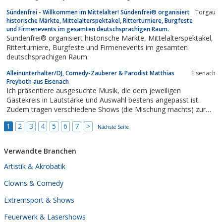
Vielzahl unterschiedlicher Showlaser, Feuerwerke oder
Sündenfrei - Willkommen im Mittelalter! Sündenfrei® organisiert
Torgau
Wassershows für verschiedene Veranstaltungen, Präsentationen
historische Märkte, Mittelalterspektakel, Ritterturniere, Burgfeste
und Ausstellungen.
und Firmenevents im gesamten deutschsprachigen Raum.
Sündenfrei® organisiert historische Märkte, Mittelalterspektakel,
Ritterturniere, Burgfeste und Firmenevents im gesamten
deutschsprachigen Raum.
Alleinunterhalter/DJ, Comedy-Zauberer & Parodist Matthias
Eisenach
Freyboth aus Eisenach
Ich präsentiere ausgesuchte Musik, die dem jeweiligen
Gästekreis in Lautstärke und Auswahl bestens angepasst ist.
Zudem tragen verschiedene Shows (die Mischung machts) zur
Unterhaltung maßgeblich bei. Erleben Sie z.B. meine aktuelle
1
2
3
4
5
6
7
>
„Comedy-Stand-Up-Zaubershow“ sowie meine preisgekrönten
Nächste Seite
"Kerkeling-Parodie-Show(s)"...
Verwandte Branchen
Artistik & Akrobatik
Clowns & Comedy
Extremsport & Shows
Feuerwerk & Lasershows