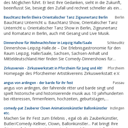
des Möglichen führt. Er liest Ihre Gedanken, sieht in die Zukunft,
beeinflusst Sie, besiegt den Zufall und rechnet schneller als ein
Computer. BOGUS wird Sie unterhalten!Referenzen:Bayerisches
Bauchtanz Berlin Elwira Orientalischer Tanz Zigeunertanz Berlin
Berlin
FernsehenBayern 3 RadioGasteig MünchenTheater Moller Haus...
Bauchtanz Unterricht u. Bauchtanz Show, Orientalischer Tanz
Unterricht u. Orientalischer Tanz Show in Berlin, Zigeunertanz
und Romatanz in Berlin, auch mit Gesang und Live Musik.
Dinnershow für Weihnachtsfeier in Leipzig Halle/Saale
Schkeuditz
Dinnershow-Leipzig-Halle.de – Die Erlebnisgastronomie für den
Raum Leipzig, Halle/Saale, Sachsen, Sachsen-Anhalt und
Mitteldeutschland.Hier finden Sie Comedy-Dinnershows für
Firmenfeiern, Weihnachtsfeiern und Veranstaltungen und Events
Zirkusverein - Zirkuswerkstatt in Pforzheim für Jung und Alt!
Pforzheim
in Leipzig - Halle/Saale.Erleben Sie die verschiedenen
Homepage des Pforzheimer Artistikvereins Zirkuswerkstatt e.V.
thematische Comedy-Dinnershows in...
angus von ardingen - der barde für ihr fest
Passau
angus von ardingen, der fahrende ritter und barde singt und
spielt historische und historisierende musik aus 10 jahrhunderten
bei ritteressen, firmenfeiern, hochzeiten, geburtstagen,
vereinsfesten, etc.
comedy-pat Zauberer Clown Animationskünstler Ballonkünstler
Inzlingen
etc.
Machen Sie Ihr Fest zum Erlebnis , egal ob als Zauberkünstler,
Butler/Comedy-Kellner, Clown, Ballonkünstler... Pat bringt Ihre