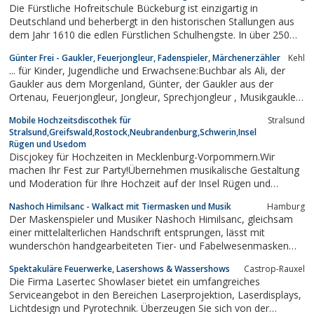
Die Fürstliche Hofreitschule Bückeburg ist einzigartig in
Deutschland und beherbergt in den historischen Stallungen aus
dem Jahr 1610 die edlen Fürstlichen Schulhengste. In über 250
Vorführungen zeigen diese und die Equipe der Fürstlichen
Günter Frei - Gaukler, Feuerjongleur, Fadenspieler, Märchenerzähler
Kehl
Hofreitschule die Hohe Schule barocker Reitkunst im imposanten
... für Kinder, Jugendliche und Erwachsene:Buchbar als Ali, der
originalgetreuen Renaissance...
Gaukler aus dem Morgenland, Günter, der Gaukler aus der
Ortenau, Feuerjongleur, Jongleur, Sprechjongleur , Musikgaukler,
Musikant.
Mobile Hochzeitsdiscothek für
Stralsund
Stralsund,Greifswald,Rostock,Neubrandenburg,Schwerin,Insel
Rügen und Usedom
Discjokey für Hochzeiten in Mecklenburg-Vorpommern.Wir
machen Ihr Fest zur Party!Übernehmen musikalische Gestaltung
und Moderation für Ihre Hochzeit auf der Insel Rügen und
Usedom, Landkreis:Müritz, Ostvorpommern, Nordvorpommern,
Nashoch Himilsanc - Walkact mit Tiermasken und Musik
Hamburg
Mecklenburg-Strelitz, Uecker-Randow.Nordwestmecklenburg,
Der Maskenspieler und Musiker Nashoch Himilsanc, gleichsam
Parchim, Bad Doberan, Ludwigslust,...
einer mittelalterlichen Handschrift entsprungen, lässt mit
wunderschön handgearbeiteten Tier- und Fabelwesenmasken
und nach historischen Vorlagen rekonstruierten Instrumenten
Spektakuläre Feuerwerke, Lasershows & Wassershows
Castrop-Rauxel
längst vergangene Zeiten wieder auferstehen. Die Musik reicht
Die Firma Lasertec Showlaser bietet ein umfangreiches
von poetischen Balladen bis zu...
Serviceangebot in den Bereichen Laserprojektion, Laserdisplays,
Lichtdesign und Pyrotechnik. Überzeugen Sie sich von der