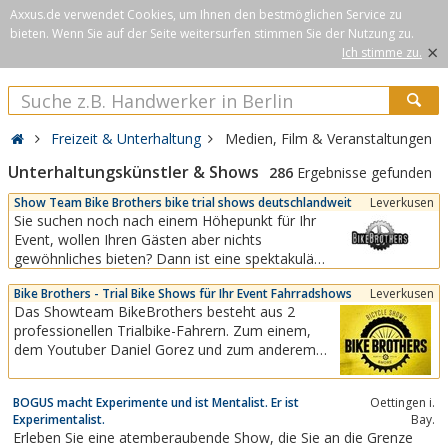
Axxus.de verwendet Cookies, um Ihnen den bestmöglichen Service zu
bieten. Wenn Sie auf der Seite weitersurfen stimmen Sie der Nutzung zu.
×
Ich stimme zu.
Freizeit & Unterhaltung
Medien, Film & Veranstaltungen
Unterhaltungskünstler & Shows
286
Ergebnisse gefunden
Show Team Bike Brothers bike trial shows deutschlandweit
Leverkusen
Sie suchen noch nach einem Höhepunkt für Ihr
Event, wollen Ihren Gästen aber nichts
gewöhnliches bieten? Dann ist eine spektakuläre
und unvergessliche Trial Bike Show genau das
Bike Brothers - Trial Bike Shows für Ihr Event Fahrradshows
Leverkusen
Richtige für Ihre Veranstaltung.Sprechen Sie uns
Das Showteam BikeBrothers besteht aus 2
an, wir entwickeln gern mit Ihnen zusammen ein
professionellen Trialbike-Fahrern. Zum einem,
perfekt passendes Konzept für Ihr Event.
dem Youtuber Daniel Gorez und zum anderem
dem Streettrial-Profi und Publikumsmagnet
Felix.Mit jeweils 10 Jahren Show- und Biketrial
BOGUS macht Experimente und ist Mentalist. Er ist
Oettingen i.
Erfahrung, wissen wir, auf was es ankommt und
Experimentalist.
Bay.
was das Publikum sehen will.Wir bieten packende
Erleben Sie eine atemberaubende Show, die Sie an die Grenze
Inszenierungen mit...