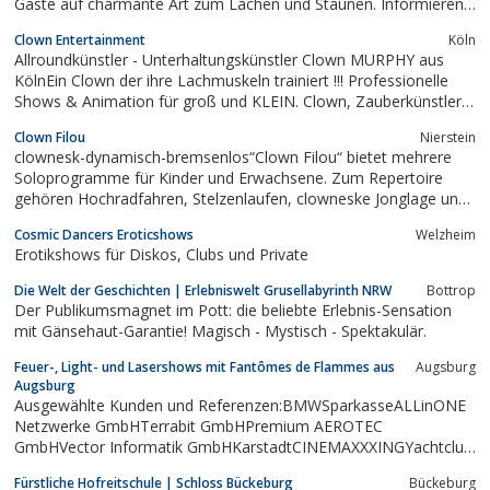
Gäste auf charmante Art zum Lachen und Staunen. Informieren
Sie sich auf www.comedy-pat.de oder www.clown-pat.de
Clown Entertainment
Köln
Allroundkünstler - Unterhaltungskünstler Clown MURPHY aus
KölnEin Clown der ihre Lachmuskeln trainiert !!! Professionelle
Shows & Animation für groß und KLEIN. Clown, Zauberkünstler,
Show Kellner, Unterhaltungskünstler, Komiker, Zauberer,
Clown Filou
Nierstein
Pantomime, Komiker, Ballon-Künstler, Kinderclown,
clownesk-dynamisch-bremsenlos“Clown Filou“ bietet mehrere
Zauberkünstler,...
Soloprogramme für Kinder und Erwachsene. Zum Repertoire
gehören Hochradfahren, Stelzenlaufen, clowneske Jonglage und
Modellierballonkunst.Kinderprogramme: „Filous
Cosmic Dancers Eroticshows
Welzheim
Seeräuberstreiche“, „Filous verzauberte
Erotikshows für Diskos, Clubs und Private
Zirkuswelt“.Erwachsenenprogramme: „Filous...
Die Welt der Geschichten | Erlebniswelt Grusellabyrinth NRW
Bottrop
Der Publikumsmagnet im Pott: die beliebte Erlebnis-Sensation
mit Gänsehaut-Garantie! Magisch - Mystisch - Spektakulär.
Feuer-, Light- und Lasershows mit Fantômes de Flammes aus
Augsburg
Augsburg
Ausgewählte Kunden und Referenzen:BMWSparkasseALLinONE
Netzwerke GmbHTerrabit GmbHPremium AEROTEC
GmbHVector Informatik GmbHKarstadtCINEMAXXXINGYachtclub
Langenargen e.V.sowie diverse Hochzeiten, Geburtstage,
Fürstliche Hofreitschule | Schloss Bückeburg
Bückeburg
Festivals und Stadtfeste