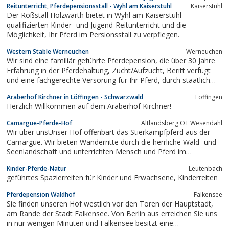
Reitunterricht, Pferdepensionsstall - Wyhl am Kaiserstuhl
Kaiserstuhl
Der Roßstall Holzwarth bietet in Wyhl am Kaiserstuhl
qualifizierten Kinder- und Jugend-Reitunterricht und die
Möglichkeit, Ihr Pferd im Persionsstall zu verpflegen.
Western Stable Werneuchen
Werneuchen
Wir sind eine familiär geführte Pferdepension, die über 30 Jahre
Erfahrung in der Pferdehaltung, Zucht/Aufzucht, Beritt verfügt
und eine fachgerechte Versorung für Ihr Pferd, durch staatlich
geprüften Pferdewirt gewährleistet.Unsere Reitanlage bietet
Araberhof Kirchner in Löffingen - Schwarzwald
Löffingen
artgerecht Haltung, sowie optimale Trainingsbedingungen,...
Herzlich Willkommen auf dem Araberhof Kirchner!
Camargue-Pferde-Hof
Altlandsberg OT Wesendahl
Wir über unsUnser Hof offenbart das Stierkampfpferd aus der
Camargue. Wir bieten Wanderritte durch die herrliche Wald- und
Seenlandschaft und unterrichten Mensch und Pferd im
harmonischen Miteinander (Westernsattel und
Kinder-Pferde-Natur
Leutenbach
Parelliseilhackamore, Kommunikation / Bodenarbeit).
geführtes Spazierreiten für Kinder und Erwachsene, Kinderreiten
Pferdepension, Reiterferien und -urlaub, Radeln,...
Pferdepension Waldhof
Falkensee
Sie finden unseren Hof westlich vor den Toren der Hauptstadt,
am Rande der Stadt Falkensee. Von Berlin aus erreichen Sie uns
in nur wenigen Minuten und Falkensee besitzt eine