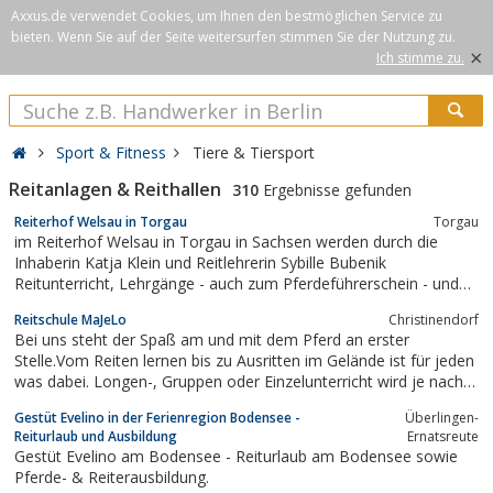
Axxus.de verwendet Cookies, um Ihnen den bestmöglichen Service zu
bieten. Wenn Sie auf der Seite weitersurfen stimmen Sie der Nutzung zu.
×
Ich stimme zu.
Sport & Fitness
Tiere & Tiersport
Reitanlagen & Reithallen
310
Ergebnisse gefunden
Reiterhof Welsau in Torgau
Torgau
im Reiterhof Welsau in Torgau in Sachsen werden durch die
Inhaberin Katja Klein und Reitlehrerin Sybille Bubenik
Reitunterricht, Lehrgänge - auch zum Pferdeführerschein - und
Pferdeeinstellung angeboten.
Reitschule MaJeLo
Christinendorf
Bei uns steht der Spaß am und mit dem Pferd an erster
Stelle.Vom Reiten lernen bis zu Ausritten im Gelände ist für jeden
was dabei. Longen-, Gruppen oder Einzelunterricht wird je nach
Können des Reiters unterrichtet.Für unsere ganz kleinen Reiter
Gestüt Evelino in der Ferienregion Bodensee -
Überlingen-
bieten wir die Führzügelklasse an.Schulklassen, Kitagruppen oder
Reiturlaub und Ausbildung
Ernatsreute
auch...
Gestüt Evelino am Bodensee - Reiturlaub am Bodensee sowie
Pferde- & Reiterausbildung.