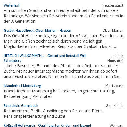
Wellerhof
Freudenstadt
Am südlichen Stadtrand von Freudenstadt befindet sich unsere
Reitanlage. Wir sind kein Reitverein sondern ein Familienbetrieb in
der 3. Generation.
Gestüt Hasselheck, Ober-Mörlen - Hessen
Ober-Mörlen
Das Gestüt Hasselheck gelegen an der A5 zwischen Frankfurt am
Main und Gießen zeichnet sich durch seine vielfältigen
Möglichkeiten vom Allwetter-Reitplatz über Ovalbahn bis zur
Longierhalle aus. Haltung im Herdenverband, natürlicher
HERZLICH WILLKOMMEN... - Gestüt und Reitstall Willi
Laubach
Offenstallanalge und Paddockboxen mit jeglichem Kompfort
Schneiders
(Hunsrück)
lassen keine Wünschen offen.
... liebe Besucher, Freunde des Pferdes, des Reitsports und der
Zucht. Mit neuer Internetpräsenz möchten wir Ihnen ab sofort
unser Gestüt vorstellen. Nehmen Sie sich etwas Zeit, lernen Sie
uns und unsere Pferde kennen und lassen Sie die Eindrücke in
Isländerhof Moritzburg
Moritzburg
Schrift und Bild auf sich wirken. Wir wünschen Ihnen eine gute
Islandpferde in Moritzburg bei Dresden, artgerechte Haltung,
Zeit auf Ihrem...
Reitbeteiligung, Aktivitäten
Reitschule Gernsbach
Gernsbach
Reitunterricht, Beritt, Ausbildung von Reiter und Pferd,
Pensionspferdehaltung und Zucht
Roßstall Holzwarth - Qualifizierter Kinder- und Jugend-
Wyhl am