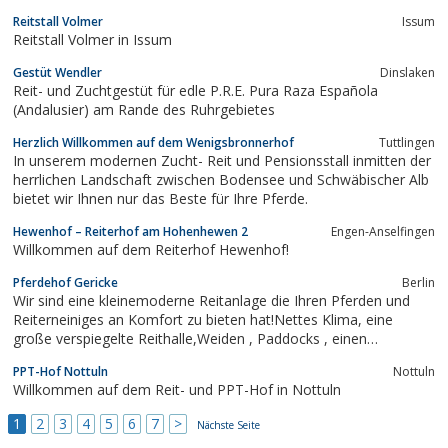
Autobahnanbindung an den Berliner Ring. Der Hof liegt in einem
Reitstall Volmer
Issum
Landschaftsschutzgebiet, mitten im idyllischen Havelland. Die
Reitstall Volmer in Issum
Landschaft des Havellandes ist...
Gestüt Wendler
Dinslaken
Reit- und Zuchtgestüt für edle P.R.E. Pura Raza Española
(Andalusier) am Rande des Ruhrgebietes
Herzlich Willkommen auf dem Wenigsbronnerhof
Tuttlingen
In unserem modernen Zucht- Reit und Pensionsstall inmitten der
herrlichen Landschaft zwischen Bodensee und Schwäbischer Alb
bietet wir Ihnen nur das Beste für Ihre Pferde.
Hewenhof – Reiterhof am Hohenhewen 2
Engen-Anselfingen
Willkommen auf dem Reiterhof Hewenhof!
Pferdehof Gericke
Berlin
Wir sind eine kleinemoderne Reitanlage die Ihren Pferden und
Reiterneiniges an Komfort zu bieten hat!Nettes Klima, eine
große verspiegelte Reithalle,Weiden , Paddocks , einen
Aussenreitplatzund ein separater Longierzirkel,bieten dem
PPT-Hof Nottuln
Nottuln
anspruchsvollen Turnierreiteroder Freizeitreiter jegliche...
Willkommen auf dem Reit- und PPT-Hof in Nottuln
1
2
3
4
5
6
7
>
Nächste Seite