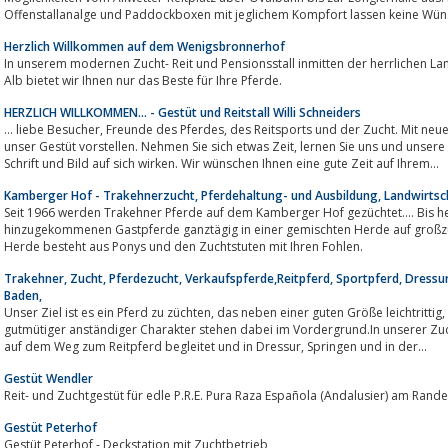
Offenstallanalge und Paddockboxen mit jeglichem Kompfort lassen keine Wün
Herzlich Willkommen auf dem Wenigsbronnerhof
In unserem modernen Zucht- Reit und Pensionsstall inmitten der herrlichen 
Alb bietet wir Ihnen nur das Beste für Ihre Pferde.
HERZLICH WILLKOMMEN... - Gestüt und Reitstall Willi Schneiders
... liebe Besucher, Freunde des Pferdes, des Reitsports und der Zucht. Mit neuer Internetpräsenz möchten wir Ihnen ab sofort
unser Gestüt vorstellen. Nehmen Sie sich etwas Zeit, lernen Sie uns und unsere Pferde kennen und lassen Sie die Eindrücke in
Schrift und Bild auf sich wirken. Wir wünschen Ihnen eine gute Zeit auf Ihrem...
Kamberger Hof - Trakehnerzucht, Pferdehaltung- und Ausbildung, Landwirtsc
Seit 1966 werden Trakehner Pferde auf dem Kamberger Hof gezüchtet.... Bis h
hinzugekommenen Gastpferde ganztägig in einer gemischten Herde auf großzüg
Herde besteht aus Ponys und den Zuchtstuten mit Ihren Fohlen.
Trakehner, Zucht, Pferdezucht, Verkaufspferde,Reitpferd, Sportpferd, Dressur,
Baden,
Unser Ziel ist es ein Pferd zu züchten, das neben einer guten Größe leichtrittig, intelligent und leistungsbereit ist. Ein
gutmütiger anständiger Charakter stehen dabei im Vordergrund.In unserer Zu
auf dem Weg zum Reitpferd begleitet und in Dressur, Springen und in der...
Gestüt Wendler
Reit- und Zuchtgestüt für edle P.R.E. Pura Raza Española (Andalusier) am Rand
Gestüt Peterhof
Gestüt Peterhof - Deckstation mit Zuchtbetrieb