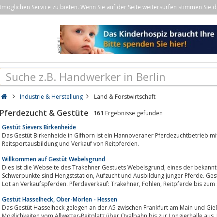
öglichen Service zu bieten. Wenn Sie auf der Seite weitersurfen stimmen Sie d
Industrie & Herstellung
Land & Forstwirtschaft
Pferdezucht & Gestüte
161
Ergebnisse gefunden
Gestüt Sievers Birkenheide
Das Gestüt Birkenheide in Gifhorn ist ein Hannoveraner Pferdezuchtbetrieb mit Pensi
Reitsportausbildung und Verkauf von Reitpferden.
Willkommen auf Gestüt Webelsgrund
Dies ist die Webseite des Trakehner Gestuets Webelsgrund, eines der bekanntesten Gestuete der Trakehner Zucht.
Schwerpunkte sind Hengststation, Aufzucht und Ausbildung junger Pferde. Gestüt Webelsgrund bietet ständig ein vielseitiges
Lot an Verkaufspferden. Pferdeverkauf: Trakehne
Gestüt Hasselheck, Ober-Mörlen - Hessen
Das Gestüt Hasselheck gelegen an der A5 zwischen Frankfurt am Main und Gieße
Möglichkeiten vom Allwetter-Reitplatz über Ovalbahn bis zur Longierhalle aus. Haltun