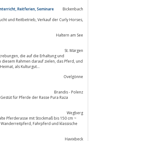
nterricht, Reitferien, Seminare
Bickenbach
Haltern am See
St. Märgen
 Erhaltung und
ahmen darauf zielen, das Pferd, und
hier im besonderen das Schwarzwälder Kaltblutpferd in seiner ursprünglichen Heimat, als Kulturgut...
Ovelgönne
Brandis - Polenz
.Gestüt für Pferde der Rasse Pura Raza
Wegberg
alte Pferderasse mit Stockmaß bis 150 cm ~
Havixbeck