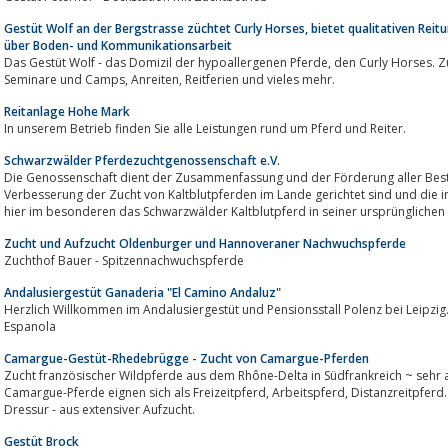
Gestüt Wolf an der Bergstrasse züchtet Curly Horses, bietet qualitativen Reitu
über Boden- und Kommunikationsarbeit
Das Gestüt Wolf - das Domizil der hypoallergenen Pferde, den Curly Horses. Zucht und Reitbetrieb, Verkauf der Curly Horses,
Seminare und Camps, Anreiten, Reitferien und vieles mehr.
Reitanlage Hohe Mark
In unserem Betrieb finden Sie alle Leistungen rund um Pferd und Reiter.
Schwarzwälder Pferdezuchtgenossenschaft e.V.
Die Genossenschaft dient der Zusammenfassung und der Förderung aller Bestrebungen, die auf die
Verbesserung der Zucht von Kaltblutpferden im Lande gerichtet sind und die in diesem R
Zucht und Aufzucht Oldenburger und Hannoveraner Nachwuchspferde
Zuchthof Bauer - Spitzennachwuchspferde
Andalusiergestüt Ganaderia "El Camino Andaluz"
Herzlich Willkommen im Andalusiergestüt und Pensionsstall Polenz bei Leipzig
Espanola
Camargue-Gestüt-Rhedebrügge - Zucht von Camargue-Pferden
Zucht französischer Wildpferde aus dem Rhône-Delta in Südfrankreich ~ sehr 
Camargue-Pferde eignen sich als Freizeitpferd, Arbeitspferd, Distanzreitpferd. Wanderreitpferd, Fahrpferd und klassische
Dressur - aus extensiver Aufzucht.
Gestüt Brock