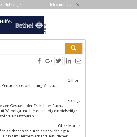
×
er Nutzung zu.
Ich stimme zu.
Gifhorn
onspferdehaltung, Aufzucht,
Springe
r, Fohlen, Reitpferde bis zum sofort einsetzbaren...
Ober-Mörlen
n zeichnet sich durch seine vielfältigen
g im Herdenverband, natürlicher