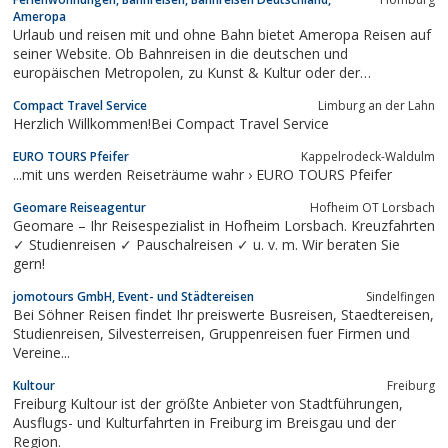
Ameropa
Urlaub und reisen mit und ohne Bahn bietet Ameropa Reisen auf
seiner Website. Ob Bahnreisen in die deutschen und
europäischen Metropolen, zu Kunst & Kultur oder der
Jahresurlaub am Meer - Ameropa bietet Zugreisen und
Compact Travel Service
Limburg an der Lahn
Urlaubspakete für jeden Geschmack.Bahnreisen mit Ameropa
Herzlich Willkommen!Bei Compact Travel Service
sind die Alternative zu lästigen Autofahrten. Der...
EURO TOURS Pfeifer
Kappelrodeck-Waldulm
...mit uns werden Reiseträume wahr › EURO TOURS Pfeifer
Geomare Reiseagentur
Hofheim OT Lorsbach
Geomare – Ihr Reisespezialist in Hofheim Lorsbach. Kreuzfahrten
✓ Studienreisen ✓ Pauschalreisen ✓ u. v. m. Wir beraten Sie
gern!
jomotours GmbH, Event- und Städtereisen
Sindelfingen
Bei Söhner Reisen findet Ihr preiswerte Busreisen, Staedtereisen,
Studienreisen, Silvesterreisen, Gruppenreisen fuer Firmen und
Vereine...
Kultour
Freiburg
Freiburg Kultour ist der größte Anbieter von Stadtführungen,
Ausflugs- und Kulturfahrten in Freiburg im Breisgau und der
Region.