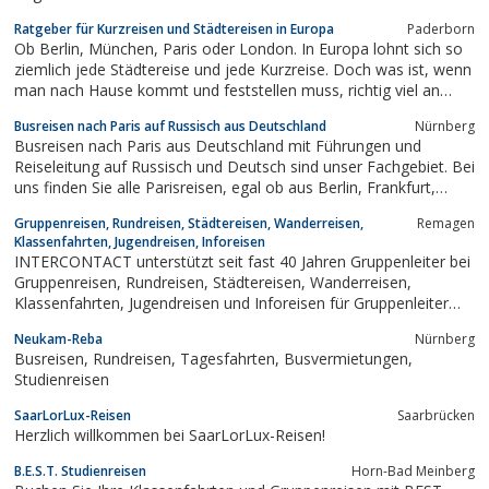
Ratgeber für Kurzreisen und Städtereisen in Europa
Paderborn
Ob Berlin, München, Paris oder London. In Europa lohnt sich so
ziemlich jede Städtereise und jede Kurzreise. Doch was ist, wenn
man nach Hause kommt und feststellen muss, richtig viel an
Sehenswürdigkeiten verpasst zu haben. Wir haben die
Busreisen nach Paris auf Russisch aus Deutschland
Nürnberg
wichtigsten und atemberaubensten Sehenswürdigkeiten für eine
Busreisen nach Paris aus Deutschland mit Führungen und
Kurzreise oder Städtereise...
Reiseleitung auf Russisch und Deutsch sind unser Fachgebiet. Bei
uns finden Sie alle Parisreisen, egal ob aus Berlin, Frankfurt,
Mannheim, Nürnberg, München, Köln, Dortmund, Heilbronn oder
Gruppenreisen, Rundreisen, Städtereisen, Wanderreisen,
Remagen
anderen Städten. Alle Reisen nach Frankreich Paris po
Klassenfahrten, Jugendreisen, Inforeisen
russki.Führungen auf...
INTERCONTACT unterstützt seit fast 40 Jahren Gruppenleiter bei
Gruppenreisen, Rundreisen, Städtereisen, Wanderreisen,
Klassenfahrten, Jugendreisen und Inforeisen für Gruppenleiter
nach Amerika, Asien, Afrika, Europa, Australien, Neuseeland und
Neukam-Reba
Nürnberg
Südsee. z.B. Berlin, Hamburg, Rom, London, Barcelona, Paris,
Busreisen, Rundreisen, Tagesfahrten, Busvermietungen,
Provence
Studienreisen
SaarLorLux-Reisen
Saarbrücken
Herzlich willkommen bei SaarLorLux-Reisen!
B.E.S.T. Studienreisen
Horn-Bad Meinberg