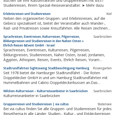
Buchen Sie Ihre Klassenfahrten und Gruppenreisen mit BEST
Studienreisen, Ihrem Spezial-Reiseveranstalter. ➤ Mehr dazu
Erlebnisreisen und Studienreisen
Kiel
Neben den organisierten Gruppen- und Erlebnisreisen, auf die
Gebeco spezialisiert ist, bietet der Veranstalter auch Wander-,
Rad- und Privatreisen sowie Kreuzfahrten. Alle Reisen zeichnen
sich durch ein attraktives Preis-Leistungs-Verhältnis und eine
Sprachreisen, Eventreisen, Kulturreisen, Pilgerreisen,
Saarbrücken
erfahrene Reiseleitung aus.
Bildungsreisen und Studienreisen in den Nahen Osten »
Ehrlich Reisen &Event GmbH - Israel
Sprachreisen, Eventreisen, Kulturreisen, Pilgerreisen,
Bildungsreisen, Studienreisen, Naher Osten, Israel, Jordanien,
Ägypten, Äthiopien, Reisen, Events, Ehrlich Reisen, Yoram
Ehrlich, Kulturaustausch
Stadtrundfahrten Sightseeing Stadtbesichtigung Hamburg
Rosengarten
Seit 1978 bietet die Hamburger Stadtrundfahrt - Die Roten
Doppeldecker GmbH in und um Hamburg Stadtrundfahrten mit
Hummelbahnen und Cabrio-Doppeldeckerbussen an.Das
Leistungsspektrum unseres Unternehmens ist genauso vielseitig
Wilcken-Kulturreisen – Kulturreiseanbieter in Saarbrücken
Saarbrücken
wie die Wünsche unserer Fahrgäste. Was Sie von uns erwarten
Kulturreiseanbieter in Saarbrücken
können sind planmäßige und individuelle...
Gruppenreisen und Studienreisen | via cultus
Stutensee
Bei via cultus finden Sie alle Gruppen- und Studienreisen für jedes
Reisethema.In alle Länder. Studien-, Kultur-, und Entdeckerreisen