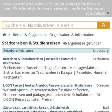
Axxus.de verwendet Cookies, um Ihnen den bestmöglichen Service zu
bieten. Wenn Sie auf der Seite weitersurfen stimmen Sie der Nutzung zu.
×
Ich stimme zu.
Reisen & Regionen
Organisation & Information
Städtereisen & Studienreisen
46
Ergebnisse gefunden
Reisebüro hela-tours
Strausberg
Busreisen & Bistrobusreisen | Reisebüro Hummel in
Kirchzarten
Kirchzarten
Erlebnisreiche Busreisen: Tagesfahrten - Mehrtagesfahrten -
Bistro-Busreisen zu Traumzielen in Europa | Reisebüro Hummel
Kirchzarten
LICON Reisen | bestes Angebot Reiseveranstalter Studienreise
Dresden
Wir sind Spezial-Reiseveranstalter für Klassenfahrten,
Studienreisen und pädagogisch orientierte Schulfahrten. - Mit
LICON Reisen zu tollen Preisen!
Sädtereisen, Last Minute Reisen, Urlaubshotels,
Bad
Ferienwohnungen, Bahnreisen, Bahnreisen Deutschland,
Homburg