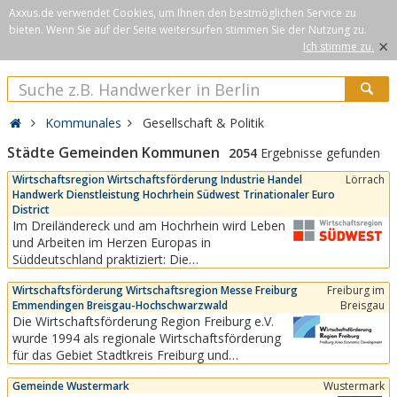
Axxus.de verwendet Cookies, um Ihnen den bestmöglichen Service zu
bieten. Wenn Sie auf der Seite weitersurfen stimmen Sie der Nutzung zu.
×
Ich stimme zu.
Kommunales
Gesellschaft & Politik
Städte Gemeinden Kommunen
2054
Ergebnisse gefunden
Wirtschaftsregion Wirtschaftsförderung Industrie Handel
Lörrach
Handwerk Dienstleistung Hochrhein Südwest Trinationaler Euro
District
Im Dreiländereck und am Hochrhein wird Leben
und Arbeiten im Herzen Europas in
Süddeutschland praktiziert: Die
Wirtschaftsregion Südwest ist direkt an den
Wirtschaftsförderung Wirtschaftsregion Messe Freiburg
Freiburg im
Schweizer Markt und das Elsass in Frankreich
Emmendingen Breisgau-Hochschwarzwald
Breisgau
angebunden. Eine Region mit hoher
Die Wirtschaftsförderung Region Freiburg e.V.
Lebensqualität, kurzen Wegen zu zwei
wurde 1994 als regionale Wirtschaftsförderung
internationalen Flughäfen, mehrsprachigen...
für das Gebiet Stadtkreis Freiburg und
Landkreise Breisgau-Hochschwarzwald und
Gemeinde Wustermark
Wustermark
Emmendingen als eingetragener Verein mit Sitz