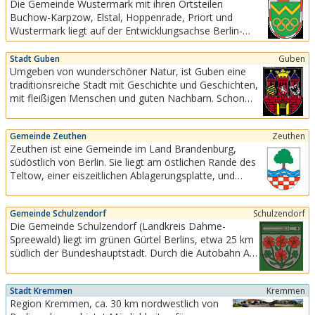
Die Gemeinde Wustermark mit ihren Ortsteilen
in Freiburg in Süddeutschland gegründet.Das
Buchow-Karpzow, Elstal, Hoppenrade, Priort und
Team der Wirtschaftsförderung Region Freiburg
Wustermark liegt auf der Entwicklungsachse Berlin-
hat ein offenes Ohr...
Spandau - Nauen und verfügt über gute
Verkehrsanbindungen an die Städte Berlin, Potsdam,
Stadt Guben
Guben
Nauen und Falkensee.
Umgeben von wunderschöner Natur, ist Guben eine
traditionsreiche Stadt mit Geschichte und Geschichten,
mit fleißigen Menschen und guten Nachbarn. Schon
immer gab es kluge Köpfe in der Stadt, die es
verstanden, Guben über die Grenzen der Region hinaus
Gemeinde Zeuthen
Zeuthen
zu prägen.
Zeuthen ist eine Gemeinde im Land Brandenburg,
südöstlich von Berlin. Sie liegt am östlichen Rande des
Teltow, einer eiszeitlichen Ablagerungsplatte, und
erstreckt sich ca. fünf Kilometer entlang des Zeuthener
Sees, der von der Dahme - früher Wendische Spree
Gemeinde Schulzendorf
Schulzendorf
genannt - durchflossen wird.
Die Gemeinde Schulzendorf (Landkreis Dahme-
Spreewald) liegt im grünen Gürtel Berlins, etwa 25 km
südlich der Bundeshauptstadt. Durch die Autobahn A
113 Dresden-Berlin, die in wenigen Kilometern
Entfernung westlich von Schulzendorf verläuft, besitzt
Stadt Kremmen
Kremmen
der Ort eine hervorragende überregionale
Region Kremmen, ca. 30 km nordwestlich von
Verkehrsanbindung.