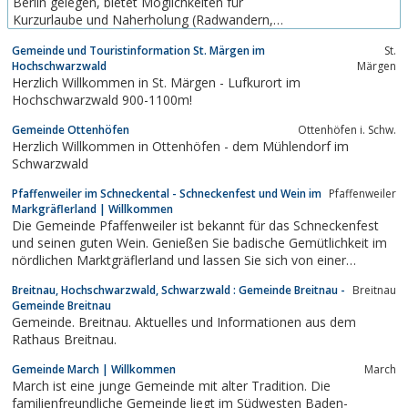
Berlin gelegen, bietet Möglichkeiten für
Kurzurlaube und Naherholung (Radwandern,
Wandern, Wasserwandern, Wellness, Baden im
Gemeinde und Touristinformation St. Märgen im
St.
See, Stadt- und Regionalhistorie, Kuren in den
Hochschwarzwald
Märgen
Hellmuth-Ulrici-Kliniken Sommerfeld). 7300
Herzlich Willkommen in St. Märgen - Lufkurort im
Einwohner, sieben Ortsteile, dörfliche geprägte
Hochschwarzwald 900-1100m!
Struktur. Kremmen...
Gemeinde Ottenhöfen
Ottenhöfen i. Schw.
Herzlich Willkommen in Ottenhöfen - dem Mühlendorf im
Schwarzwald
Pfaffenweiler im Schneckental - Schneckenfest und Wein im
Pfaffenweiler
Markgräflerland | Willkommen
Die Gemeinde Pfaffenweiler ist bekannt für das Schneckenfest
und seinen guten Wein. Genießen Sie badische Gemütlichkeit im
nördlichen Marktgräflerland und lassen Sie sich von einer
einzigartigen Landschaft verzaubern.
Breitnau, Hochschwarzwald, Schwarzwald : Gemeinde Breitnau -
Breitnau
Gemeinde Breitnau
Gemeinde. Breitnau. Aktuelles und Informationen aus dem
Rathaus Breitnau.
Gemeinde March | Willkommen
March
March ist eine junge Gemeinde mit alter Tradition. Die
familienfreundliche Gemeinde liegt im Südwesten Baden-