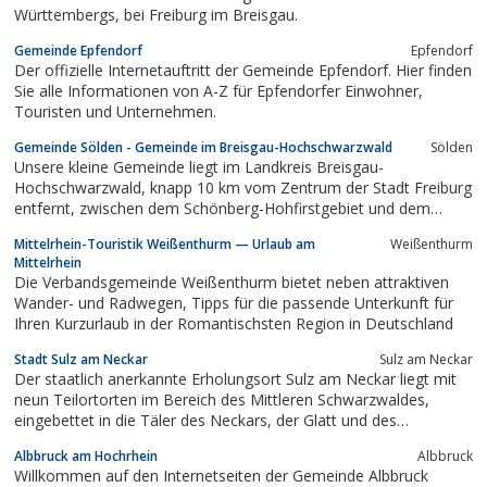
Württembergs, bei Freiburg im Breisgau.
Gemeinde Epfendorf
Epfen­dorf
Der offizielle Internetauftritt der Gemeinde Epfendorf. Hier finden
Sie alle Informationen von A-Z für Epfendorfer Einwohner,
Touristen und Unternehmen.
Gemeinde Sölden - Gemeinde im Breisgau-Hochschwarzwald
Sölden
Unsere kleine Gemeinde liegt im Landkreis Breisgau-
Hochschwarzwald, knapp 10 km vom Zentrum der Stadt Freiburg
entfernt, zwischen dem Schönberg-Hohfirstgebiet und dem
Schwarzwald.
Mittelrhein-Touristik Weißenthurm — Urlaub am
Weißenthurm
Mittelrhein
Die Verbandsgemeinde Weißenthurm bietet neben attraktiven
Wander- und Radwegen, Tipps für die passende Unterkunft für
Ihren Kurzurlaub in der Romantischsten Region in Deutschland
Stadt Sulz am Neckar
Sulz am Neckar
Der staatlich anerkannte Erholungsort Sulz am Neckar liegt mit
neun Teilortorten im Bereich des Mittleren Schwarzwaldes,
eingebettet in die Täler des Neckars, der Glatt und des
Mühlbachs
Albbruck am Hochrhein
Albbruck
Willkommen auf den Internetseiten der Gemeinde Albbruck