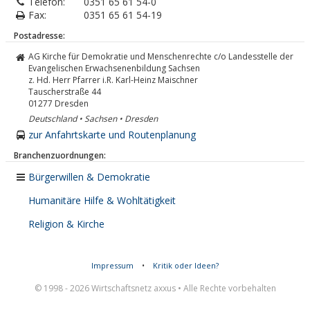
Telefon:
0351 65 61 54-0
Fax:
0351 65 61 54-19
Postadresse:
AG Kirche für Demokratie und Menschenrechte c/o Landesstelle der
Evangelischen Erwachsenenbildung Sachsen
z. Hd. Herr Pfarrer i.R. Karl-Heinz Maischner
Tauscherstraße 44
01277
Dresden
Deutschland • Sachsen • Dresden
zur Anfahrtskarte und Routenplanung
Branchenzuordnungen:
Bürgerwillen & Demokratie
Humanitäre Hilfe & Wohltätigkeit
Religion & Kirche
Impressum
•
Kritik oder Ideen?
© 1998 - 2026 Wirtschaftsnetz axxus • Alle Rechte vorbehalten