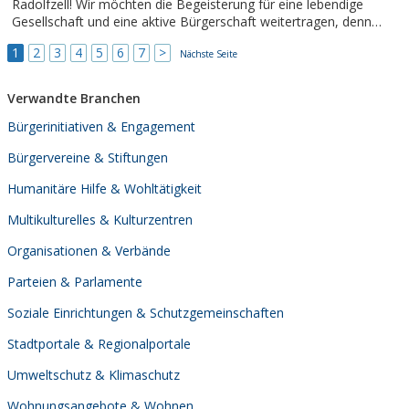
Radolfzell! Wir möchten die Begeisterung für eine lebendige
Gesellschaft und eine aktive Bürgerschaft weitertragen, denn
jede Demokratie lebt nur durch ihre Bürger.
1
2
3
4
5
6
7
>
Nächste Seite
Verwandte Branchen
Bürgerinitiativen & Engagement
Bürgervereine & Stiftungen
Humanitäre Hilfe & Wohltätigkeit
Multikulturelles & Kulturzentren
Organisationen & Verbände
Parteien & Parlamente
Soziale Einrichtungen & Schutzgemeinschaften
Stadtportale & Regionalportale
Umweltschutz & Klimaschutz
Wohnungsangebote & Wohnen