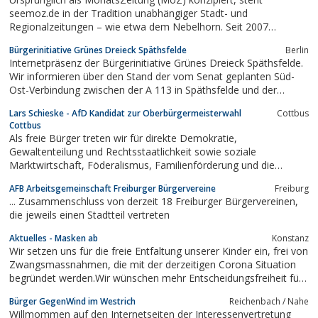
seemoz.de in der Tradition unabhängiger Stadt- und
Regionalzeitungen – wie etwa dem Nebelhorn. Seit 2007
begleitet das Online-Magazin engagiert und konstruktiv das
Bürgerinitiative Grünes Dreieck Späthsfelde
Berlin
politische und kulturelle Geschehen im
Internetpräsenz der Bürgerinitiative Grünes Dreieck Späthsfelde.
Bodenseeraum.seemoz.de publiziert täglich neue Artikel, ...
Wir informieren über den Stand der vom Senat geplanten Süd-
Ost-Verbindung zwischen der A 113 in Späthsfelde und der
Schnellerstraße.
Lars Schieske - AfD Kandidat zur Oberbürgermeisterwahl
Cottbus
Cottbus
Als freie Bürger treten wir für direkte Demokratie,
Gewaltenteilung und Rechtsstaatlichkeit sowie soziale
Marktwirtschaft, Föderalismus, Familienförderung und die
gelebten Traditionen deutscher ...
AFB Arbeitsgemeinschaft Freiburger Bürgervereine
Freiburg
... Zusammenschluss von derzeit 18 Freiburger Bürgervereinen,
die jeweils einen Stadtteil vertreten
Aktuelles - Masken ab
Konstanz
Wir setzen uns für die freie Entfaltung unserer Kinder ein, frei von
Zwangsmassnahmen, die mit der derzeitigen Corona Situation
begründet werden.Wir wünschen mehr Entscheidungsfreiheit für
alles, was unsere Kinder betrifft.Wir haben uns zum Ziel gesetzt,
Bürger GegenWind im Westrich
Reichenbach / Nahe
unsere Kinder vor staatlicher Willkür zu schützen.
Willmommen auf den Internetseiten der Interessenvertretung