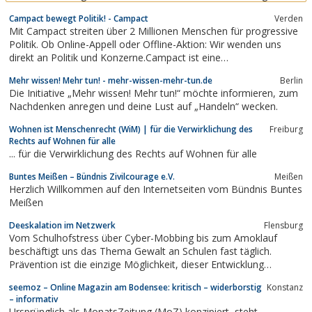
in Deutschland erhalten das Buch "CORONA FEHLALARM" als
Campact bewegt Politik! - Campact
Verden
Anlage zu einem Einschreiben der ÄRZTE-FÜR-AUFKLÄRUNG.
Mit Campact streiten über 2 Millionen Menschen für progressive
Politik. Ob Online-Appell oder Offline-Aktion: Wir wenden uns
direkt an Politik und Konzerne.Campact ist eine
Bürgerbewegung, mit der über 2 Millionen Menschen für
Mehr wissen! Mehr tun! - mehr-wissen-mehr-tun.de
Berlin
progressive Politik streiten.
Die Initiative „Mehr wissen! Mehr tun!“ möchte informieren, zum
Nachdenken anregen und deine Lust auf „Handeln“ wecken.
Wohnen ist Menschenrecht (WiM) | für die Verwirklichung des
Freiburg
Rechts auf Wohnen für alle
... für die Verwirklichung des Rechts auf Wohnen für alle
Buntes Meißen – Bündnis Zivilcourage e.V.
Meißen
Herzlich Willkommen auf den Internetseiten vom Bündnis Buntes
Meißen
Deeskalation im Netzwerk
Flensburg
Vom Schulhofstress über Cyber-Mobbing bis zum Amoklauf
beschäftigt uns das Thema Gewalt an Schulen fast täglich.
Prävention ist die einzige Möglichkeit, dieser Entwicklung
erfolgreich zu begegnen.
seemoz – Online Magazin am Bodensee: kritisch – widerborstig
Konstanz
– informativ
Ursprünglich als MonatsZeitung (MoZ) konzipiert, steht