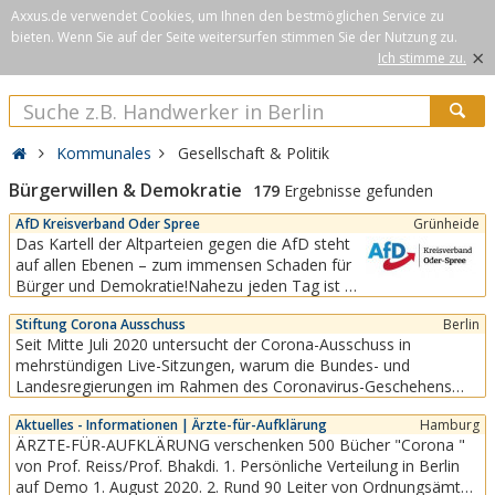
Axxus.de verwendet Cookies, um Ihnen den bestmöglichen Service zu
bieten. Wenn Sie auf der Seite weitersurfen stimmen Sie der Nutzung zu.
×
Ich stimme zu.
Kommunales
Gesellschaft & Politik
Bürgerwillen & Demokratie
179
Ergebnisse gefunden
AfD Kreisverband Oder Spree
Grünheide
Das Kartell der Altparteien gegen die AfD steht
auf allen Ebenen – zum immensen Schaden für
Bürger und Demokratie!Nahezu jeden Tag ist zu
beobachten, dass die Altparteien sich auf allen
Stiftung Corona Ausschuss
Berlin
Ebenen gegen die AfD zu einem höchst
Seit Mitte Juli 2020 untersucht der Corona-Ausschuss in
undemokratischen Kartell zusammenschließen.
mehrstündigen Live-Sitzungen, warum die Bundes- und
So soll die AfD aus dem politischen Diskurs
Landesregierungen im Rahmen des Coronavirus-Geschehens
verdrängt und...
beispiellose Beschränkungen verhängt haben und welche
Aktuelles - Informationen | Ärzte-für-Aufklärung
Hamburg
Folgen....
ÄRZTE-FÜR-AUFKLÄRUNG verschenken 500 Bücher "Corona "
von Prof. Reiss/Prof. Bhakdi. 1. Persönliche Verteilung in Berlin
auf Demo 1. August 2020. 2. Rund 90 Leiter von Ordnungsämter