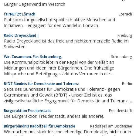
Bürger GegenWind im Westrich
fairNETZt Lörrach
Lörrach
Plattform für gesellschaftspolitisch aktive Menschen und
Initiativen – engagiert für den Wandel in Lörrach
Radio Dreyeckland |
Freiburg
Radio Dreyeckland ist das freie und nichtkommerzielle Radio im
Südwesten.
Wir. Zusammen. Für. Schramberg.
Schramberg
Die Kommunalpolitik lebt in der Regel von der Vielfalt an
Meinungen und Ideen ihrer BürgerInnen. Eine frühzeitige
Mitsprache und Beteiligung stärkt das Vertrauen in die
Kommunalpolitik und führt meist zu einer höheren Akzeptanz
BfDT Bündnis für Demokratie und Toleranz
Berlin
von politischen Entscheidungen. Ziele dieses
Seite des Bündnisses für Demokratie und Toleranz - gegen
Demokratieansatzes auf kommunaler Ebene, den die Aktiven...
Extremismus und Gewalt (BfDT) - Unser Ziel ist es, das
zivilgesellschaftliche Engagement für Demokratie und Toleranz in
unserem Land sichtbar zu machen und möglichst viele
Bürgeraktion Freudenstadt
Freudenstadt
Mitbürgerinnen und Mit...
Die Bürgeraktion Freudenstadt, anders als andere!.
Bürgerbündnis Radolfzell für Demokratie
Radolfzell am Bodensee
Wir machen uns stark für eine lebendige Demokratie, nicht nur in