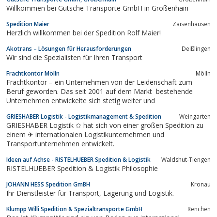
die Beschichtung und Reparatur von Transportgefäßen und
Willkommen bei Gutsche Transporte GmbH in Großenhain
Behältern aller Art.
Spedition Maier
Zaisenhausen
Herzlich willkommen bei der Spedition Rolf Maier!
Akotrans – Lösungen für Herausforderungen
Deißlingen
Wir sind die Spezialisten für Ihren Transport
Frachtkontor Mölln
Mölln
Frachtkontor – ein Unternehmen von der Leidenschaft zum
Beruf geworden. Das seit 2001 auf dem Markt bestehende
Unternehmen entwickelte sich stetig weiter und
GRIESHABER Logistik - Logistikmanagement & Spedition
Weingarten
GRIESHABER Logistik ✩ hat sich von einer großen Spedition zu
einem ✈ internationalen Logistikunternehmen und
Transportunternehmen entwickelt.
Ideen auf Achse - RISTELHUEBER Spedition & Logistik
Waldshut-Tiengen
RISTELHUEBER Spedition & Logistik Philosophie
JOHANN HESS Spedition GmBH
Kronau
Ihr Dienstleister für Transport, Lagerung und Logistik.
Klumpp Willi Spedition & Spezialtransporte GmbH
Renchen