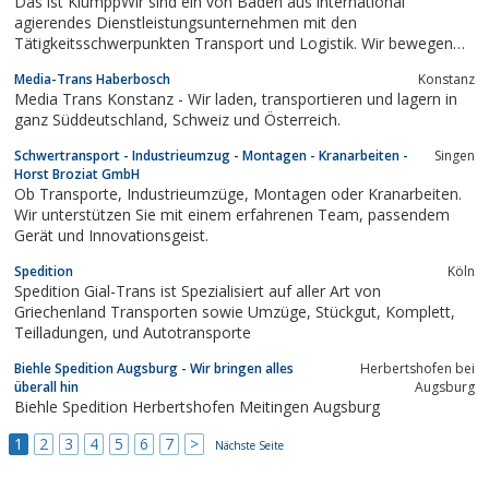
Das ist KlumppWir sind ein von Baden aus international
agierendes Dienstleistungsunternehmen mit den
Tätigkeitsschwerpunkten Transport und Logistik. Wir bewegen
nicht nur Güter: von A wie Amsterdam nach B wie Budapest. Wir
Media-Trans Haberbosch
Konstanz
bewegen auch unsere Kunden: mit einer ungewohnten
Media Trans Konstanz - Wir laden, transportieren und lagern in
Leidenschaft für alles, was mit Frachten, Terminen und...
ganz Süddeutschland, Schweiz und Österreich.
Schwertransport - Industrieumzug - Montagen - Kranarbeiten -
Singen
Horst Broziat GmbH
Ob Transporte, Industrieumzüge, Montagen oder Kranarbeiten.
Wir unterstützen Sie mit einem erfahrenen Team, passendem
Gerät und Innovationsgeist.
Spedition
Köln
Spedition Gial-Trans ist Spezialisiert auf aller Art von
Griechenland Transporten sowie Umzüge, Stückgut, Komplett,
Teilladungen, und Autotransporte
Biehle Spedition Augsburg - Wir bringen alles
Herbertshofen bei
überall hin
Augsburg
Biehle Spedition Herbertshofen Meitingen Augsburg
1
2
3
4
5
6
7
>
Nächste Seite