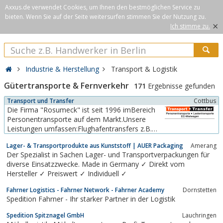
Axxus.de verwendet Cookies, um Ihnen den bestmöglichen Service zu
bieten. Wenn Sie auf der Seite weitersurfen stimmen Sie der Nutzung zu.
×
Ich stimme zu.
Industrie & Herstellung
Transport & Logistik
Gütertransporte & Fernverkehr
171
Ergebnisse gefunden
Transport und Transfer
Cottbus
Die Firma "Rosumeck" ist seit 1996 imBereich
Personentransporte auf dem Markt.Unsere
Leistungen umfassen:Flughafentransfers z.B.
nach Berlin,Leipzig, Dresden aber auch
Lager- & Transportprodukte aus Kunststoff | AUER Packaging
Amerang
Kurierfahrtenbundesweit und Transport von
Der Spezialist in Sachen Lager- und Transportverpackungen für
Möbeln undGütern sowie Mietwagenvermittlung
diverse Einsatzzwecke. Made in Germany ✓ Direkt vom
Hersteller ✓ Preiswert ✓ Individuell ✓
Fahrner Logistics - Fahrner Network - Fahrner Academy
Dornstetten
Spedition Fahrner - Ihr starker Partner in der Logistik
Spedition Spitznagel GmbH
Lauchringen