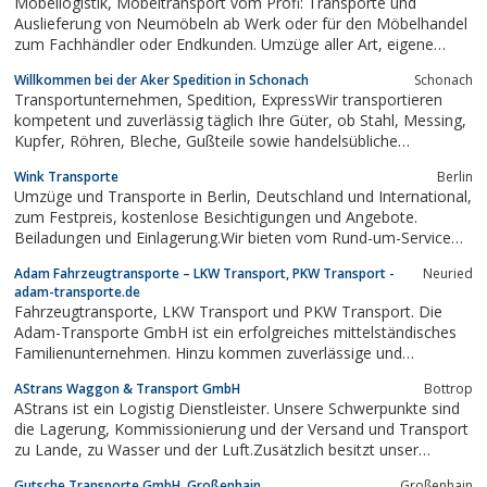
Möbellogistik, Möbeltransport vom Profi: Transporte und
Auslieferung von Neumöbeln ab Werk oder für den Möbelhandel
zum Fachhändler oder Endkunden. Umzüge aller Art, eigene
klimatisierte Möbel-Lager.
Willkommen bei der Aker Spedition in Schonach
Schonach
Transportunternehmen, Spedition, ExpressWir transportieren
kompetent und zuverlässig täglich Ihre Güter, ob Stahl, Messing,
Kupfer, Röhren, Bleche, Gußteile sowie handelsübliche
Palettenware.Mit unserem qualifizierten Team kommt Ihre Ware
Wink Transporte
Berlin
zuverlässig ans Ziel.süddeutschen RaumUnser moderner
Umzüge und Transporte in Berlin, Deutschland und International,
Fuhrpark besteht...
zum Festpreis, kostenlose Besichtigungen und Angebote.
Beiladungen und Einlagerung.Wir bieten vom Rund-um-Service
bis hin zur reinen Transportleistung.
Adam Fahrzeugtransporte – LKW Transport, PKW Transport -
Neuried
adam-transporte.de
Fahrzeugtransporte, LKW Transport und PKW Transport. Die
Adam-Transporte GmbH ist ein erfolgreiches mittelständisches
Familienunternehmen. Hinzu kommen zuverlässige und
kompetente Mitarbeiter, die das angenehme Umfeld des
AStrans Waggon & Transport GmbH
Bottrop
Familienbetriebs schätzen und unterstützen. Hohe Qualität,
AStrans ist ein Logistig Dienstleister. Unsere Schwerpunkte sind
Landverkehr Deutschland, Dänemark, Norwegen,...
die Lagerung, Kommissionierung und der Versand und Transport
zu Lande, zu Wasser und der Luft.Zusätzlich besitzt unser
Unternehmen eine Kesselwaggonreinigung und kümmert sich um
Gutsche Transporte GmbH, Großenhain
Großenhain