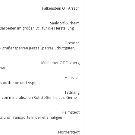
Falkenstein OT Arrach
Saaldorf-Surheim
ßen Stil, für die Herstellung
Dresden
Mühlacker OT Enzberg
dschaftsbau.
Hausach
en bei Kies-Uhl, Ihrem Lieferant für Sand, Kies, Schotter, Transportbeton und Asphalt
Tettnang
 von mineralischen Rohstoffen hinaus. Gerne
Helmstedt
Norderstedt