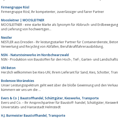
Firmengruppe Rösl
Firmengruppe Rösl, Ihr kompetenter, zuverlässiger und fairer Partner
Moosleitner | MOOSLEITNER
MOOSLEITNER - eine starke Marke als Synonym für Abbruch- und Erdbewegungsarbeiten im gro
und Lieferung von hochwertigen...
Nestler
NESTLER aus Dresden - Ihr leistungsstarker Partner für Containerdienste, Beton-Straßensperren (Nizza Sperre), Schüttgüter,
Verwertung und Recycling von Abfällen, Berufskraftfahrerausbildung,
NSN - Natursteinwerke im Nordschwarzwald
NSN - Produktion von Baustoffen für den Hoch-, Tief-, Garten- und Lan
Uhl Beton
Herzlich willkomm
Bodensee Moränekies
Unser Leistungsspektrum geht weit über die bloße Gewinnung und den Verkauf
kümmern wir uns um die ...
Evers & Co | Baustoffhandel, Schüttgüter, Kieswerke, Transporte
Evers und Co. – Ihr Ansprechpartner für Baustoff- handel, Schüttgüter, Kieswerke und Transporte In der ehemaligen
Universitäts- und Hansestadt Helmstedt
H.J. Burmeister Baustoffhandel, Transporte