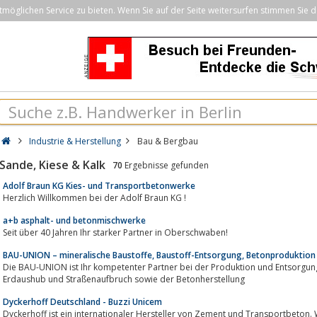
öglichen Service zu bieten. Wenn Sie auf der Seite weitersurfen stimmen Sie d
Industrie & Herstellung
Bau & Bergbau
Sande, Kiese & Kalk
70
Ergebnisse gefunden
Adolf Braun KG Kies- und Transportbetonwerke
Herzlich Willkommen bei der Adolf Braun KG !
a+b asphalt- und betonmischwerke
Seit über 40 Jahren Ihr starker Partner in Oberschwaben!
BAU-UNION – mineralische Baustoffe, Baustoff-Entsorgung, Betonproduktion
Die BAU-UNION ist Ihr kompetenter Partner bei der Produktion und Entsorgung hochwertiger
Erdaushub und Straßenaufbruch sowie der Betonherstellung
Dyckerhoff Deutschland - Buzzi Unicem
Dyckerhoff ist ein internationaler Hersteller von Zement und Transportbeton.