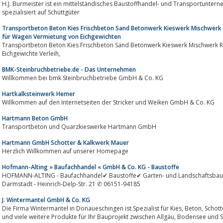
H.J. Burmeister ist ein mittelständisches Baustoffhandel- und Transportunter
spezialisiert auf Schüttgüter
Transportbeton Beton Kies Frischbeton Sand Betonwerk Kieswerk Mischwerk 
für Wagen Vermietung von Eichgewichten
Transportbeton Beton Kies Frischbeton Sand Betonwerk Kieswerk Mischwerk Ro
Eichgewichte Verleih,
BMK-Steinbruchbetriebe.de - Das Unternehmen
Willkommen bei bmk Steinbruchbetriebe GmbH & Co. KG
Hartkalksteinwerk Hemer
Willkommen auf den Internetseiten der Stricker und Weiken GmbH & Co. KG
Hartmann Beton GmbH
Transportbeton und Quarzkieswerke Hartmann GmbH
Hartmann GmbH Schotter & Kalkwerk Mauer
Herzlich Willkommen auf unserer Homepage
Hofmann-Alting » Baufachhandel « GmbH & Co. KG - Baustoffe
HOFMANN-ALTING - Baufachhandel✔ Baustoffe✔ Garten- und Landschaftsbau✔
Darmstadt - Heinrich-Delp-Str. 21 ✆ 06151-94185
J. Wintermantel GmbH & Co. KG
Die Firma Wintermantel in Donaueschingen ist Spezialist für Kies, Beton, Schotter, Betonpflastersteine, Gartenbauelemente
und viele weitere Produkte für Ihr Bauprojekt zwi